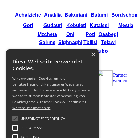
Achalziche
Anaklia
Bakuriani
Batumi
Bordschom
Gori
Gudauri
Kobuleti
Kutaissi
Mestia
Mzcheta
Oni
Poti
Qasbegi
Sairme
Sighnaghi
Tbilisi
Telawi
Tschakwi
Ureki
Zqaltubo
×
Diese Webseite verwendet
Cookies.
Partner
Bestellen
Zus.Bedingungen
Wir verwenden Cookies, um die
werden
Benutzerfreundlichkeit unserer Website zu
verbessern. Durch die weitere Nutzung unserer
Webseite stimmen Sie der Verwendung von
© 2011-
2026
Cookies gemäß unserer Cookie-Richtlinie zu.
Weitere Informationen
UNBEDINGT ERFORDERLICH
PERFORMANCE
TARGETING