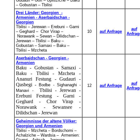
Gudauri – Gori – Uplisziche – Baku
– Gobustan – Tbilisi
Drei Länder: Georgien -
Armenien - Aserbaidschan -
Georgien
Tbilisi – Jerewan – Erebuni – Garni
auf
– Geghard – Chor Virap –
10
auf Anfrage
Anfrag
Norawank
–
Sewan
–
Dilidschan
–
Jerewan – Tbilisi – Baku –
Gobustan
–
Samaxi
– Baku –
Tbilisi
– Mzcheta
Aserbaidschan - Georgien -
Armenien
Baku - Gobustan - Samaxi -
Baku - Tbilisi - Mzcheta -
Ananuri Festung - Gudauri -
auf
Qasbegi -
Bodbe -
Sighanaghi -
12
auf Anfrage
Anfrag
Tbilisi - Jerewan -
Manavi -
Erebuni Festung - Garni -
Geghard - Chor Virap -
Norawank - Sewansee -
Dilidschan - Jerewan
Geheimnisse der altene Völker:
Georgien und Armenien
Tbilisi – Mzcheta – Bordschomi –
Achalziche – Wardsia – Armenien:
Gjumri – Aritsch – Jerewan–