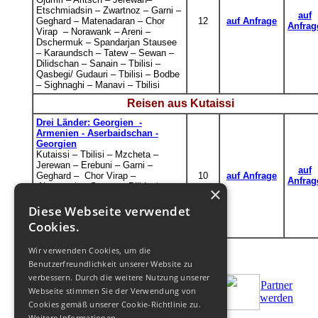
Etschmiadsin – Zwartnoz – Garni –
auf
Geghard – Matenadaran – Chor
1
2
auf Anfrage
Anfrag
Virap – Norawank – Areni –
Dschermuk – Spandarjan Stausee
– Karaundsch – Tatew – Sewan –
Dilidschan – Sanain – Tbilisi –
Qasbegi/ Gudauri – Tbilisi – Bodbe
– Sighnaghi – Manavi
–
Tbilisi
Reisen aus Kutaissi
Drei Länder: Georgien -
Armenien - Aserbaidschan -
Georgien
Kutaissi
–
Tbilisi
– Mzcheta
–
Jerewan – Erebuni – Garni –
auf
Geghard – Chor Virap –
10
auf Anfrage
Anfrag
Norawank
–
Sewan
–
Dilidschan
–
×
Jerewan – Tbilisi – Baku –
Gobustan
–
Samaxi
– Baku –
Diese Webseite verwendet
Tbilisi
– Gori
– Uplisziche
–
Cookies.
Kutaissi
Wir verwenden Cookies, um die
Benutzerfreundlichkeit unserer Website zu
verbessern. Durch die weitere Nutzung unserer
Partner
Webseite stimmen Sie der Verwendung von
Bestellen
Zus.Bedingungen
werden
Cookies gemäß unserer Cookie-Richtlinie zu.
Weitere Informationen