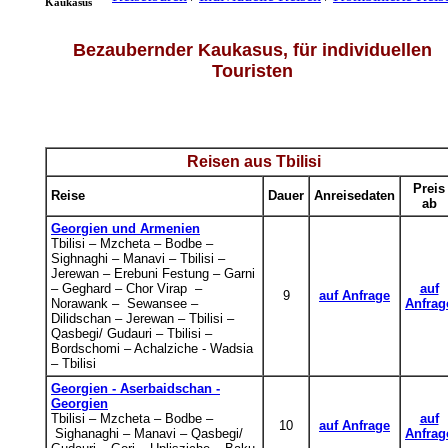
Kaukasus
Bezaubernder Kaukasus, für individuellen
Touristen
Reisen aus Tbilisi
Preis
Reise
Dauer
Anreisedaten
ab
Georgien und Armenien
Tbilisi – Mzcheta – Bodbe –
Sighnaghi – Manavi
–
Tbilisi –
Jerewan – Erebuni Festung – Garni
– Geghard – Chor Virap –
auf
9
auf Anfrage
Norawank – Sewansee –
Anfrag
Dilidschan – Jerewan – Tbilisi –
Qasbegi/ Gudauri – Tbilisi –
Bordschomi – Achalziche - Wadsia
– Tbilisi
Georgien - Aserbaidschan -
Georgien
Tbilisi – Mzcheta – Bodbe
–
auf
10
auf Anfrage
Sighanaghi – Manavi
–
Qasbegi/
Anfrag