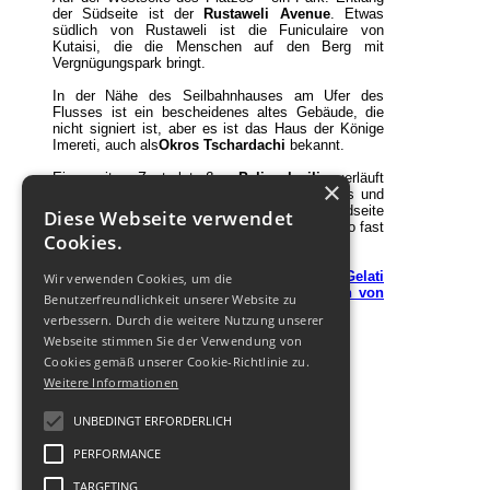
der Südseite ist der
Rustaweli Avenue
. Etwas
südlich von Rustaweli ist die Funiculaire von
Kutaisi, die die Menschen auf den Berg mit
Vergnügungspark bringt.
In der Nähe des Seilbahnhauses am Ufer des
Flusses ist ein bescheidenes altes Gebäude, die
nicht signiert ist, aber es ist das Haus der Könige
Imereti, auch als
Okros Tschardachi
bekannt.
Eine weitere Zentralstraße -
Paliaschwili
- verläuft
×
nördlich des Parks, dann überquert den Fluss und
endet am Berg. Hälfte der Straße auf der Nordseite
Diese Webseite verwendet
bezieht Kutaisi Markt - ein interessanter Ort, wo fast
Cookies.
alles verkauft wird.
Ausflüge von Kutaisi:
Mozameta Kloster
,
Gelati
Wir verwenden Cookies, um die
Kloster
,
Sataplia Naturschutzgebiet
,
Ruinen von
Benutzerfreundlichkeit unserer Website zu
Palast Geguti
und
Festung Schorapani
.
verbessern. Durch die weitere Nutzung unserer
Webseite stimmen Sie der Verwendung von
Cookies gemäß unserer Cookie-Richtlinie zu.
Weitere Informationen
UNBEDINGT ERFORDERLICH
PERFORMANCE
TARGETING