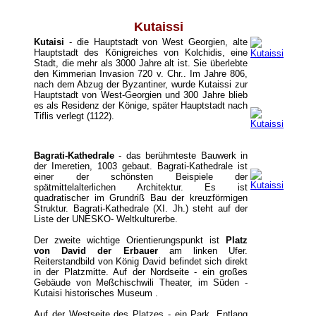
Kutaissi
Kutaisi
- die Hauptstadt von West Georgien, alte
Hauptstadt des Königreiches von Kolchidis, eine
Stadt, die mehr als 3000 Jahre alt ist. Sie überlebte
den Kimmerian Invasion 720 v. Chr.. Im Jahre 806,
nach dem Abzug der Byzantiner, wurde Kutaissi zur
Hauptstadt von West-Georgien und 300 Jahre blieb
es als Residenz der Könige, später Hauptstadt nach
Tiflis verlegt (1122).
Bagrati-Kathedrale
- das berühmteste Bauwerk in
der Imeretien, 1003 gebaut. Bagrati-Kathedrale ist
einer der schönsten Beispiele der
spätmittelalterlichen Architektur. Es ist
quadratischer im Grundriß Bau der kreuzförmigen
Struktur. Bagrati-Kathedrale (XI. Jh.) steht auf der
Liste der UNESKO- Weltkulturerbe.
Der zweite wichtige Orientierungspunkt ist
Platz
von David der Erbauer
am linken Ufer.
Reiterstandbild von König David befindet sich direkt
in der Platzmitte. Auf der Nordseite - ein großes
Gebäude von Meßchischwili Theater, im Süden -
Kutaisi historisches Museum .
Auf der Westseite des Platzes - ein Park. Entlang