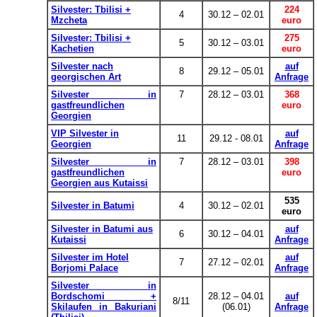
Silvester: Tbilisi +
224
4
30.12
–
02.01
Mzcheta
euro
Silvester: Tbilisi +
275
5
30.12
–
03.01
Kachetien
euro
Silvester nach
auf
8
29.12
–
05.01
georgischen Art
Anfrage
Silvester in
7
28.12 – 03.01
368
gastfreundlichen
euro
Georgien
VIP Silvester in
auf
11
29.12 - 08.01
Georgien
Anfrage
Silvester in
7
28.12 – 03.01
398
gastfreundlichen
euro
Georgien aus Kutaissi
535
Silvester in Batumi
4
30.12
–
02.01
euro
Silvester in Batumi aus
auf
6
30.12
–
04.01
Kutaissi
Anfrage
Silvester im Hotel
auf
7
27.12
–
02.01
Borjomi Palace
Anfrage
Silvester in
Bordschomi +
28.12 – 04.01
auf
8/11
Skilaufen in Bakuriani
(06.01)
Anfrage