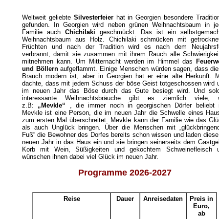
Weltweit geliebte
Silvesterfeier
hat in Georgien besondere Traditio
gefunden. In Georgien wird neben grünen Weihnachtsbaum in je
Familie auch
Chichilaki
geschmückt. Das ist ein selbstgemach
Weihnachtsbaum aus Holz. Chichilaki schmücken mit getrockne
Früchten und nach der Tradition wird es nach dem Neujahrsf
verbrannt, damit sie zusammen mit ihrem Rauch alle Schwierigkei
mitnehmen kann. Um Mitternacht werden im Himmel das
Feuerw
und Böllern
aufgeflammt. Einige Menschen würden sagen, dass die
Brauch modern ist, aber in Georgien hat er eine alte Herkunft. 
dachte, dass mit jedem Schuss der böse Geist totgeschossen wird 
im neuen Jahr das Böse durch das Gute besiegt wird. Und sol
interessante Weihnachtsbräuche gibt es ziemlich viele, 
z.B:
„Mevkle“
, die immer noch in georgischen Dörfer beliebt i
Mevkle ist eine Person, die im neuen Jahr die Schwelle eines Hau
zum ersten Mal überschreitet. Mevkle kann der Familie wie das Glü
als auch Unglück bringen. Über die Menschen mit „glückbringen
Fuß“ die Bewohner des Dorfes bereits schon wissen und laden diese
neuen Jahr in das Haus ein und sie bringen seinerseits dem Gastge
Korb mit Wein, Süßigkeiten und gekochtem Schweinefleisch 
wünschen ihnen dabei viel Glück im neuen Jahr.
Programme 2026-2027
Reise
Dauer
Anreisedaten
Preis in
Euro,
ab