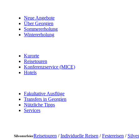
Neue Angebote
Über Georgien
Sommererholung
Wintererholung
Kurorte
Reisetouren
Konferenzservice (MICE)
Hotels
Fakultative Ausflüge
Transfers in Georgien
Nützliche Tipps
Services
Reisetouren
/
Individuelle Reisen
/
Festereisen
/
Silves
Silvesterfeier