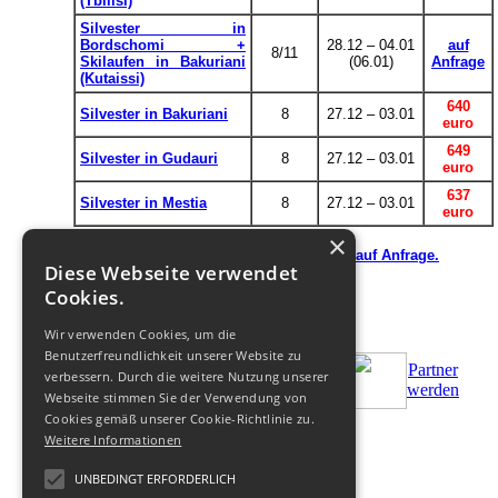
(Tbilisi)
Silvester in
Bordschomi +
28.12 – 04.01
auf
8/11
Skilaufen in Bakuriani
(06.01)
Anfrage
(Kutaissi)
640
Silvester in Bakuriani
8
27.12 – 03.01
euro
649
Silvester in Gudauri
8
27.12 – 03.01
euro
637
Silvester in Mestia
8
27.12 – 03.01
euro
×
Reisedauer von 10 und 14 Tagen
auf Anfrage.
Diese Webseite verwendet
Cookies.
Wir verwenden Cookies, um die
Benutzerfreundlichkeit unserer Website zu
Partner
verbessern. Durch die weitere Nutzung unserer
Bestellen
Zus.Bedingungen
werden
Webseite stimmen Sie der Verwendung von
Cookies gemäß unserer Cookie-Richtlinie zu.
Weitere Informationen
© 2011-
2026
UNBEDINGT ERFORDERLICH