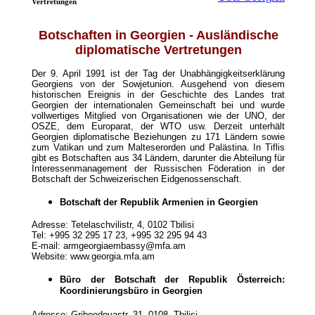
Vertretungen
Botschaften in Georgien - Ausländische
diplomatische Vertretungen
Der 9. April 1991 ist der Tag der Unabhängigkeitserklärung
Georgiens von der Sowjetunion. Ausgehend von diesem
historischen Ereignis in der Geschichte des Landes trat
Georgien der internationalen Gemeinschaft bei und wurde
vollwertiges Mitglied von Organisationen wie der UNO, der
OSZE, dem Europarat, der WTO usw. Derzeit unterhält
Georgien diplomatische Beziehungen zu 171 Ländern sowie
zum Vatikan und zum Malteserorden und Palästina. In Tiflis
gibt es Botschaften aus 34 Ländern, darunter die Abteilung für
Interessenmanagement der Russischen Föderation in der
Botschaft der Schweizerischen Eidgenossenschaft.
Botschaft der Republik Armenien in Georgien
Adresse: Tetelaschvilistr, 4, 0102 Tbilisi
Tel: +995 32 295 17 23, +995 32 295 94 43
E-mail: armgeorgiaembassy@mfa.am
Website: www.georgia.mfa.am
Büro der Botschaft der Republik Österreich:
Koordinierungsbüro in Georgien
Adresse: Griboedovastr, 31, 0108, Tbilisi