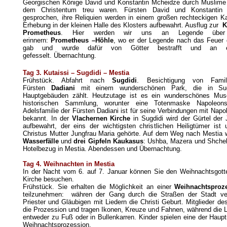
Georgischen Könige David und Konstantin Mcheidze durch Muslime s
dem Christentum treu waren. Fürsten David und Konstantin 
gesprochen, ihre Reliquien werden in einem großen rechteckigen Ka
Erhebung in der kleinen Halle des Klosters aufbewahrt.
Ausflug zur
K
Prometheus
. Hier werden wir uns an Legende über 
erinnern:
Prometheus –Höhle
, wo er der Legende nach das Feuer
gab und wurde dafür von Götter bestrafft und an e
gefesselt.
Übernachtung.
Tag 3. Kutaissi – Sugdidi – Mestia
Frühstück. Abfahrt nach
Sugdidi
. Besichtigung von Famili
Fürsten
Dadiani
mit einem wunderschönen Park, die in Su
Hauptgebäuden zählt. Heutzutage ist es ein wunderschönes Mus
historischen Sammlung, worunter eine Totenmaske Napoleons
Adelsfamilie der Fürsten Dadiani ist für seine Verbindungen mit Nap
bekannt. In der
Vlachernen Kirche
in Sugdidi wird der Gürtel der 
aufbewahrt, der eins der wichtigsten christlichen Heiligtümer ist
Christus Mutter Jungfrau Maria gehörte. Auf dem Weg nach Mestia 
Wasserfälle
und
drei Gipfeln Kaukasus
: Ushba, Mazera und Shche
Hotelbezug in Mestia. Abendessen und Übernachtung.
Tag 4.
Weihnachten in
Mestia
In der Nacht vom 6. auf 7. Januar können Sie den Weihnachtsgotte
Kirche besuchen.
Frühstück. Sie erhalten die Möglichkeit an einer
Weihnachtsproze
teilzunehmen: währen der Gang durch die Straßen der Stadt ver
Priester und Gläubigen mit Liedern die Christi Geburt. Mitglieder de
die Prozession und tragen Ikonen, Kreuze und Fahnen, während die L
entweder zu Fuß oder in Bullenkarren. Kinder spielen eine der Hauptr
Weihnachtsprozession.