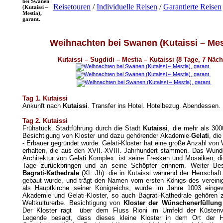
bei Swanen
Reisetouren
/
Individuelle Reisen
/
Garantierte Reisen
(Kutaissi –
Mestia),
garant.
Weihnachten bei Swanen
(Kutaissi –
Mes
Kutaissi
– Sugdidi
– Mestia –
Kutaissi (
8 Tage, 7 Näch
Tag 1.
Kutaissi
Ankunft nach
Kutaissi
. Transfer ins Hotel. Hotelbezug. Abendessen.
Tag 2.
Kutaissi
Frühstück. Stadtführung durch die Stadt
Kutaissi
, die mehr als 3000
Besichtigung von Kloster und dazu gehörender Akademie-
Gelati
, di
- Erbauer gegründet wurde. Gelati-Kloster hat eine große Anzahl vo
erhalten, die aus den XVII.-XVIII. Jahrhundert stammen. Das Wunde
Architektur von Gelati Komplex ist seine Fresken und Mosaiken, d
Tage zurückbringen und an seine Schöpfer erinnern. Weiter Bes
Bagrati-Kathedrale
(XI. Jh). die in Kutaissi während der Herrschaft
gebaut wurde, und trägt den Namen vom ersten Königs des vereini
als Hauptkirche seiner Königreichs, wurde im Jahre 1003 einge
Akademie und Gelati-Kloster, so auch Bagrati-Kathedrale gehör
Weltkulturerbe. Besichtigung von
Kloster der Wünschenerfüllun
Der Kloster ragt über dem Fluss Rioni im Umfeld der Küstenve
Legende besagt, dass dieses kleine Kloster in dem Ort der Hi