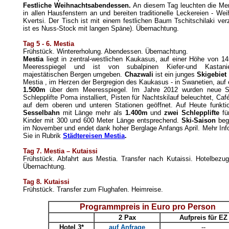
Festliche Weihnachtsabendessen.
An diesem Tag leuchten die M
in allen Hausfenstern an und bereiten traditionelle Leckereien - W
Kvertsi. Der Tisch ist mit einem festlichen Baum Tschitschilaki verzi
ist es Nuss-Stock mit langen Späne). Übernachtung.
Tag 5 - 6.
Mestia
Frühstück. Wintererholung. Abendessen. Übernachtung.
Mestia
liegt in zentral-westlichen Kaukasus, auf einer Höhe von 
Meeresspiegel und ist von subalpinen Kiefer-und Kastani
majestätischen Bergen umgeben.
Chazwali
ist ein junges
Skigebiet
Mestia , im Herzen der Bergregion des Kaukasus - in Swanetien, auf
1.500m
über dem Meeresspiegel. Im Jahre 2012 wurden neue S
Schlepplifte Poma installiert, Pisten für Nachtskilauf beleuchtet, Caf
auf dem oberen und unteren Stationen geöffnet. Auf Heute funkti
Sesselbahn
mit Länge mehr als
1.400m
und
zwei Schlepplifte
fü
Kinder mit 300 und 600 Meter Länge entsprechend.
Ski-Saison
beg
im November und endet dank hoher Berglage Anfangs April. Mehr Info
Sie in Rubrik
Städtereisen Mestia
.
Tag 7.
Mestia –
Kutaissi
Frühstück. Abfahrt aus Mestia. Transfer nach Kutaissi. Hotelbezu
Übernachtung.
Tag 8.
Kutaissi
Frühstück. Transfer zum Flughafen. Heimreise.
Programmpreis in Euro pro Person
2 Pax
Aufpreis für EZ
Hotel 3*
auf Anfrage
--