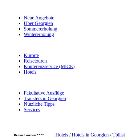
Neue Angebote
Über Georgien
Sommererholung
Wintererholung
Kurorte
Reisetouren
Konferenzservice (MICE)
Hotels
Fakultative Ausflüge
Transfers in Georgien
Nützliche Tipps
Services
Hotels
/
Hotels in Georgien
/
Tbilisi
Brosse Garden ****