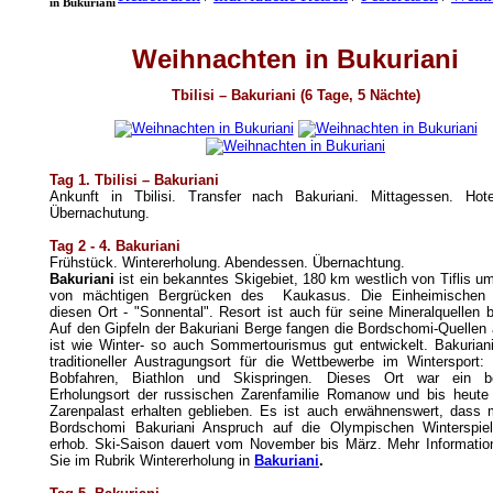
in Bukuriani
Weihnachten in Bukuriani
Tbilisi – Bakuriani (
6 Tage, 5 Nächte
)
Tag 1. Tbilisi – Bakuriani
Ankunft in Tbilisi. Transfer nach Bakuriani. Mittagessen. Hote
Übernachutung.
Tag 2 - 4
. Bakuriani
Frühstück. Wintererholung. Abendessen. Übernachtung.
Bakuriani
ist ein bekanntes Skigebiet, 180 km westlich von Tiflis 
von mächtigen Bergrücken des Kaukasus. Die Einheimischen
diesen Ort - "Sonnental". Resort ist auch für seine Mineralquellen 
Auf den Gipfeln der Bakuriani Berge fangen die Bordschomi-Quellen 
ist wie Winter- so auch Sommertourismus gut entwickelt. Bakuriani
traditioneller Austragungsort für die Wettbewerbe im Wintersport:
Bobfahren, Biathlon und Skispringen. Dieses Ort war ein be
Erholungsort der russischen Zarenfamilie Romanow und bis heute i
Zarenpalast erhalten geblieben. Es ist auch erwähnenswert, dass 
Bordschomi Bakuriani Anspruch auf die Olympischen Winterspie
erhob. Ski-Saison dauert vom November bis März. Mehr Information
Sie im Rubrik Wintererholung in
Bakuriani
.