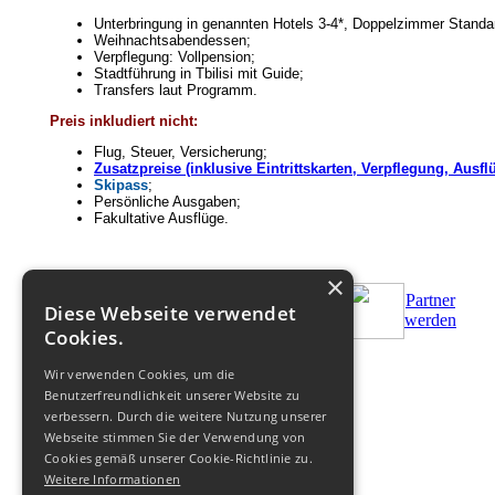
Unterbringung in genannten Hotels 3-4*, Doppelzimmer Standa
Weihnachtsabendessen;
Verpflegung: Vollpension;
Stadtführung in Tbilisi mit Guide;
Transfers laut Programm.
Preis inkludiert nicht:
Flug, Steuer, Versicherung;
Zusatzpreise (inklusive Eintrittskarten, Verpflegung, Ausfl
Skipass
;
Persönliche Ausgaben;
Fakultative Ausflüge.
×
Partner
Diese Webseite verwendet
Bestellen
Zus.Bedingungen
werden
Cookies.
Wir verwenden Cookies, um die
© 2011-
2026
Benutzerfreundlichkeit unserer Website zu
verbessern. Durch die weitere Nutzung unserer
Webseite stimmen Sie der Verwendung von
Cookies gemäß unserer Cookie-Richtlinie zu.
Weitere Informationen