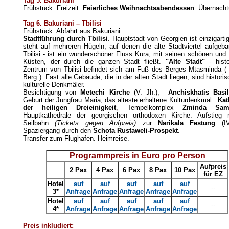
Tag 5. Bakuriani
Frühstück. Freizeit.
Feierliches
Weihnachtsabendessen
. Übernacht
Tag 6. Bakuriani
–
Tbilisi
Frühstück. Abfahrt aus Bakuriani.
Stadtführung durch Tbilisi
. Hauptstadt von Georgien ist einzigartig.
steht auf mehreren Hügeln, auf denen die alte Stadtviertel aufgeba
Tbilisi - ist ein wunderschöner Fluss Kura, mit seinen schönen und 
Küsten, der durch die ganzen Stadt fließt.
"Alte Stadt"
- hist
Zentrum von Tbilisi befindet sich am Fuß des Berges Mtasminda ( 
Berg ). Fast alle Gebäude, die in der alten Stadt liegen, sind histori
kulturelle Denkmäler.
Besichtigung von
Metechi Kirche
(V. Jh.),
Anchiskhatis Basil
Geburt der Jungfrau Maria, das älteste erhaltene Kulturdenkmal.
Kat
der heiligen Dreieinigkeit
, Tempelkomplex
Zminda Sam
Hauptkathedrale der georgischen orthodoxen Kirche. Aufstieg 
Seilbahn
(Tickets gegen Aufpreis)
zur
Narikala Festung
(IV
Spaziergang durch den
Schota Rustaweli-Prospekt
.
Transfer zum Flughafen. Heimreise.
Programmpreis in Euro pro Person
Aufpreis
2 Pax
4 Pax
6 Pax
8 Pax
10 Pax
für EZ
Hotel
auf
auf
auf
auf
auf
--
3*
Anfrage
Anfrage
Anfrage
Anfrage
Anfrage
Hotel
auf
auf
auf
auf
auf
--
4*
Anfrage
Anfrage
Anfrage
Anfrage
Anfrage
Preis inkludiert: