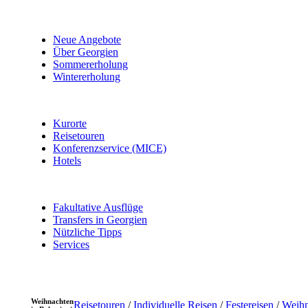
Neue Angebote
Über Georgien
Sommererholung
Wintererholung
Kurorte
Reisetouren
Konferenzservice (MICE)
Hotels
Fakultative Ausflüge
Transfers in Georgien
Nützliche Tipps
Services
Weihnachten
Reisetouren
/
Individuelle Reisen
/
Festereisen
/
Weihn