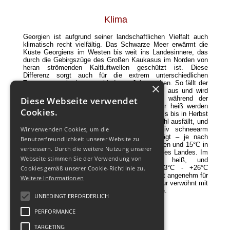
Klima
Georgien ist aufgrund seiner landschaftlichen Vielfalt auch
klimatisch recht vielfältig.
Das Schwarze Meer erwärmt die
Küste Georgiens im Westen bis weit ins Landesinnere, das
durch die Gebirgszüge des Großen Kaukasus im Norden von
heran strömenden Kaltluftwellen geschützt ist. Diese
Differenz sorgt auch für die extrem unterschiedlichen
Temperaturen in den verschiedenen Jahreszeiten. So fällt der
×
Frühling in Georgien beispielsweise sehr kurz aus und wird
von heftigen Klimaschwankungen begleitet, während der
Diese Webseite verwendet
Sommer entsprechend länger anhält und sehr heiß werden
Cookies.
kann. Die heiße Jahreszeit streckt ihren Einfluss bis in Herbst
aus, der ebenfalls eher warm als regnerisch-kühl ausfällt, und
Wir verwenden Cookies, um die
auch der Winter ist in Georgien als relativ schneearm
bekannt. Die mittlere Jahrestemperatur beträgt – je nach
Benutzerfreundlichkeit unserer Website zu
Region – zwischen 11°C in den kälteren Gefilden und 15°C in
verbessern. Durch die weitere Nutzung unserer
der Nähe des Schwarzen Meeres im Westen des Landes.
Im
Webseite stimmen Sie der Verwendung von
Sommer ist das Wetter vorwiegend heiß, und
Durchschnittstemperatur im August ist +23°C - +26°C
Cookies gemäß unserer Cookie-Richtlinie zu.
praktisch in ganz Georgien. Klima Georgiens ist angenehm für
Weitere Informationen
Erholung und Behandlung ganzes Jahr, die Natur verwöhnt mit
Überfluß auf Sonne, frisches Obst und Gemüse.
UNBEDINGT ERFORDERLICH
PERFORMANCE
TARGETING