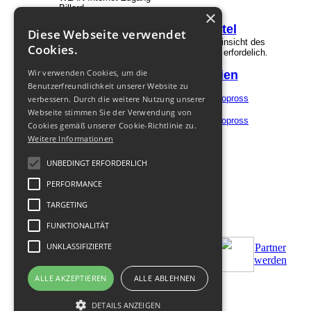
Billard
×
Garantierte Preise im
Hotel
Diese Webseite verwendet
Achtung! Sie haben keine Rechte, für die Einsicht des
Cookies.
verborgenen Textes. Eine
Registrierung
ist erfordelich.
Wir verwenden Cookies, um die
Transfer Preise in Georgien
Benutzerfreundlichkeit unserer Website zu
verbessern. Durch die weitere Nutzung unserer
Webseite stimmen Sie der Verwendung von
Cookies gemäß unserer Cookie-Richtlinie zu.
Weitere Informationen
UNBEDINGT ERFORDERLICH
PERFORMANCE
TARGETING
FUNKTIONALITÄT
UNKLASSIFIZIERTE
Partner
Bestellen
Zus.Bedingungen
werden
ALLE AKZEPTIEREN
ALLE ABLEHNEN
© 2011-
2026
DETAILS ANZEIGEN