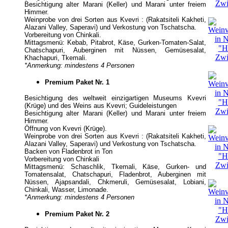
Besichtigung alter Marani (Keller) und Marani unter freiem
Himmer.
Weinprobe von drei Sorten aus Kvevri : (Rakatsiteli Kakheti,
Alazani Valley, Saperavi) und Verkostung von Tschatscha.
Vorbereitung von Chinkali.
Mittagsmenü: Kebab, Pitabrot, Käse, Gurken-Tomaten-Salat,
Chatschapuri, Auberginen mit Nüssen, Gemüsesalat,
Khachapuri, Tkemali.
*
Anmerkung: mindestens 4 Personen
Premium Paket Nr. 1
Besichtigung des weltweit einzigartigen Museums Kvevri
(Krüge) und des Weins aus Kvevri; Guideleistungen
Besichtigung alter Marani (Keller) und Marani unter freiem
Himmer.
Öffnung von Kvevri (Krüge).
Weinprobe von drei Sorten aus Kvevri : (Rakatsiteli Kakheti,
Alazani Valley, Saperavi) und Verkostung von Tschatscha.
Backen von Fladenbrot in Ton
Vorbereitung von Chinkali
Mittagsmenü: Schaschlik, Tkemali, Käse, Gurken- und
Tomatensalat, Chatschapuri, Fladenbrot, Auberginen mit
Nüssen, Ajapsandali, Chkmeruli, Gemüsesalat, Lobiani,
Chinkali, Wasser, Limonade.
*
Anmerkung: mindestens 4 Personen
Premium Paket Nr. 2