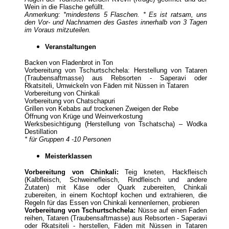
Wein in die Flasche gefüllt.
Anmerkung: *mindestens 5 Flaschen. * Es ist ratsam, uns
den Vor- und Nachnamen des Gastes innerhalb von 3 Tagen
im Voraus mitzuteilen.
Veranstaltungen
Backen von Fladenbrot in Ton
Vorbereitung von Tschurtschchela: Herstellung von Tataren
(Traubensaftmasse) aus Rebsorten - Saperavi oder
Rkatsiteli, Umwickeln von Fäden mit Nüssen in Tataren
Vorbereitung von Chinkali
Vorbereitung von Chatschapuri
Grillen von Kebabs auf trockenen Zweigen der Rebe
Öffnung von Krüge und Weinverkostung
Werksbesichtigung (Herstellung von Tschatscha) – Wodka
Destillation
* für Gruppen 4 -10 Personen
Meisterklassen
Vorbereitung von Chinkali:
Teig kneten, Hackfleisch
(Kalbfleisch, Schweinefleisch, Rindfleisch und andere
Zutaten) mit Käse oder Quark zubereiten, Chinkali
zubereiten, in einem Kochtopf kochen und extrahieren, die
Regeln für das Essen von Chinkali kennenlernen, probieren
Vorbereitung von Tschurtschchela:
Nüsse auf einen Faden
reihen, Tataren (Traubensaftmasse) aus Rebsorten - Saperavi
oder Rkatsiteli - herstellen, Fäden mit Nüssen in Tataren