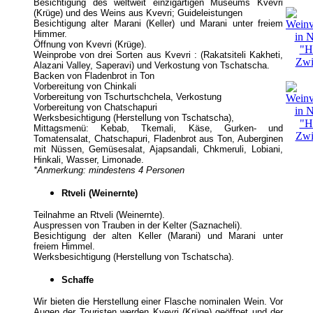
Besichtigung des weltweit einzigartigen Museums Kvevri
(Krüge) und des Weins aus Kvevri; Guideleistungen
Besichtigung alter Marani (Keller) und Marani unter freiem
Himmer.
Öffnung von Kvevri (Krüge).
Weinprobe von drei Sorten aus Kvevri : (Rakatsiteli Kakheti,
Alazani Valley, Saperavi) und Verkostung von Tschatscha.
Backen von Fladenbrot in Ton
Vorbereitung von Chinkali
Vorbereitung von Tschurtschchela, Verkostung
Vorbereitung von Chatschapuri
Werksbesichtigung (Herstellung von Tschatscha),
Mittagsmenü: Kebab, Tkemali, Käse, Gurken- und
Tomatensalat, Chatschapuri, Fladenbrot aus Ton, Auberginen
mit Nüssen, Gemüsesalat, Ajapsandali, Chkmeruli, Lobiani,
Hinkali, Wasser, Limonade.
*
Anmerkung: mindestens 4 Personen
Rtveli (Weinernte)
Teilnahme an Rtveli (Weinernte).
Auspressen von Trauben in der Kelter (Saznacheli).
Besichtigung der alten Keller (Marani) und Marani unter
freiem Himmel.
Werksbesichtigung (Herstellung von Tschatscha).
Schaffe
Wir bieten die Herstellung einer Flasche nominalen Wein. Vor
Augen der Touristen werden Kvevri (Krüge) geöffnet und der