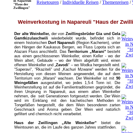
in Napareuli
Reisetouren
/
Individuelle Reisen
/
Themenreisen
/
"Haus der
Zwillingen"
Weinverkostung in Napareuli "Haus der Zwill
Der alte Weinkeller,
der von
Zwillingsbrüder Gia und Gela
Gamtkizulaschwili
wiederbelebt wurde, befindet sich in
einem historischen
Dorf Napareuli
(Region Kacherien), unter
den Hängen der Kaukasus Bergen, wo Fluss Lopota sich an
Alazani Fluss anschließt. Das
Territorium „Marani“
besteht
aus einen geschlossenen Weinkeller, einen Keller - wo der
Wein altert, Gebäude
–
wo der Wein abgefüllt wird, einen
offenen Weinkeller und „
Zavodi
“
–
wo Wodka hergestellt wird.
“Saperavi“, “Rkaziteli“ und „Kachuri Mzwane“ werden für die
Herstellung von diesen Weinen angewendet, die auf dem
Territorium von „Marani“ wachsen. Der Weinkeller ist mit
90
Weingefäßen
ausgestattet, wo jedes 1,5-4 Tonn ist. Die
Weinherstellung ist auf die Familientraditionen gegründet, die
ihren Ursprung in Napareuli, aus einem alten Weinkeller
nehmen, die seit Generationen fortgesetzt werden. Der Wein
wird im Einklang mit den kachetischen Methoden in
Tongefäßen hergestellt, die dem Wein besonderen zarten
Geschmack und Aroma geben. Der Wein wird natürlich
gefiltert und chemisch nicht verarbeitet.
Haus der Zwillingen „Alte Weinkeller“
bietet die
Weintouren an, die im Laufe des ganzen Jahres stattfinden.