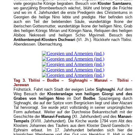
viele georgische Könige begraben. Besuch von
Kloster Samtawro
,
wo ganzjährig Brombeerbusch wächst, blüht und bringt die Früchte
und wo im 4. Jahrhundert die erste Predigerin des Christentums in
Georgien die heilige Nino lebte und predigte. Hier befinden sich
auch ein Teil der belebenden Säule, wundertätige Ikone der
iberischen Gottesmutter, wundertätige Ikone der heiligen Nino, Grab
des heiligen Königs Mirian und Königin Nana, Reliquien des heiligen
Abibos Nekreseli und heiligen Schio Mgvimeli. Besuch des
Antikentempel-Klosters Dschwari
(VI. Jh.). Rückkehr nach Tbilisi.
Abendessen. Übernachtung.
Tag 3. Tbilisi – Bodbe
–
Sighnaghi – Manavi
–
Tbilisi -
Jerewan
Frühstück. Fahrt nach Stadt der ewigen Liebe
Sighnaghi
. Auf dem
Weg Besuch der
Klosteranlage von heiligen Giorgi und des
Grabes von heiligen Nino
im Dorf
Bodbe
. Spaziergang durch
Sighnaghi, die auf der Spitze vom Bergrücken liegt und über Alazani
Tal hervorragt. Sie wurde jetzt vollständig in seiner ursprünglichen
Form auferbaut. Weiter auf der Durchreise Bekanntschaft mit der
Geschichte der
Manavi-Festung
(XI. Jahrhundert) und des
Manavi-
Tempels
(XVIII. Jahrhundert). Die Kirche wurde 1794 vom Abt des
Klosters Johannes des Täufers aus dem Kloster David Garedschi -
Ephraim erbaut. Im 17. Jahrhundert befanden sich hier die
königlichen Weinberge und das Gut von Heraklius II. Halt in der