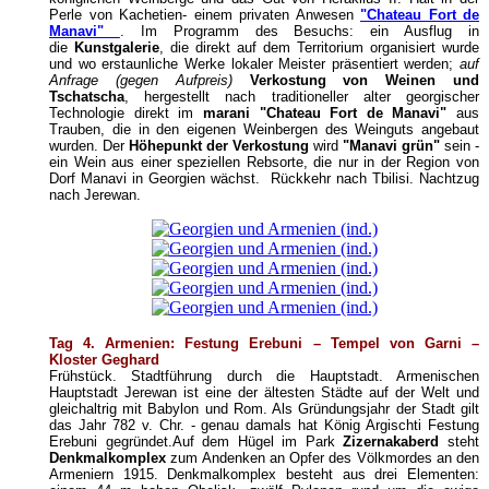
Perle von Kachetien- einem privaten Anwesen
"Chateau Fort de
Manavi"
. Im Programm des Besuchs: ein Ausflug in
die
Kunstgalerie
, die direkt auf dem Territorium organisiert wurde
und wo erstaunliche Werke lokaler Meister präsentiert werden;
auf
Anfrage (gegen Aufpreis)
Verkostung von Weinen und
Tschatscha
, hergestellt nach traditioneller alter georgischer
Technologie direkt im
marani "Chateau Fort de Manavi"
aus
Trauben, die in den eigenen Weinbergen des Weinguts angebaut
wurden. Der
Höhepunkt der Verkostung
wird
"Manavi grün"
sein -
ein Wein aus einer speziellen Rebsorte, die nur in der Region von
Dorf Manavi in Georgien wächst.
Rückkehr nach Tbilisi. Nachtzug
nach Jerewan.
Tag 4. Armenien: Festung Erebuni – Tempel von Garni –
Kloster Geghard
Frühstück. Stadtführung durch die Hauptstadt. Armenischen
Hauptstadt Jerewan ist eine der ältesten Städte auf der Welt und
gleichaltrig mit Babylon und Rom. Als Gründungsjahr der Stadt gilt
das Jahr 782 v. Chr. - genau damals hat König Argischti Festung
Erebuni gegründet.Auf dem Hügel im Park
Zizernakaberd
steht
Denkmalkomplex
zum Andenken an Opfer des Völkmordes an den
Armeniern 1915. Denkmalkomplex besteht aus drei Elementen: