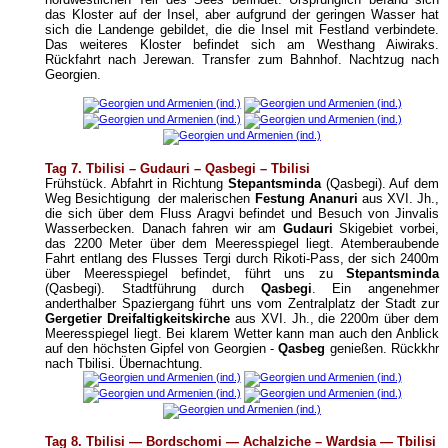
das Kloster auf der Insel, aber aufgrund der geringen Wasser hat
sich die Landenge gebildet, die die Insel mit Festland verbindete.
Das weiteres Kloster befindet sich am Westhang Aiwiraks.
Rückfahrt nach Jerewan. Transfer zum Bahnhof. Nachtzug nach
Georgien.
Tag 7. Tbilisi – Gudauri – Qasbegi – Tbilisi
Frühstück. Abfahrt in Richtung
Stepantsminda
(Qasbegi). Auf dem
Weg Besichtigung der malerischen
Festung Ananuri
aus XVI. Jh.,
die sich über dem Fluss Aragvi befindet und Besuch von Jinvalis
Wasserbecken. Danach fahren wir am
Gudauri
Skigebiet vorbei,
das 2200 Meter über dem Meeresspiegel liegt. Atemberaubende
Fahrt entlang des Flusses Tergi durch Rikoti-Pass, der sich 2400m
über Meeresspiegel befindet, führt uns zu
Stepantsminda
(Qasbegi). Stadtführung durch
Qasbegi
. Ein angenehmer
anderthalber Spaziergang führt uns vom Zentralplatz der Stadt zur
Gergetier Dreifaltigkeitskirche
aus XVI. Jh., die 2200m über dem
Meeresspiegel liegt. Bei klarem Wetter kann man auch den Anblick
auf den höchsten Gipfel von Georgien -
Qasbeg
genießen. Rückkhr
nach Tbilisi. Übernachtung.
Tag 8. Tbilisi — Bordschomi
—
Achalziche
– Wardsia — Tbilisi