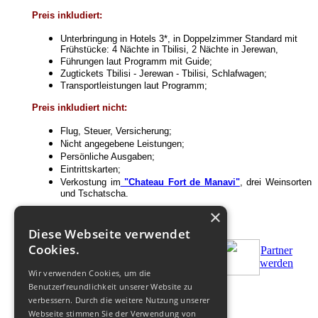
Preis inkludiert:
Unterbringung in Hotels 3*,
in Doppelzimmer Standard mit
Frühstücke
: 4 Nächte in Tbilisi, 2 Nächte in Jerewan,
Führungen laut Programm mit Guide;
Zugtickets Tbilisi - Jerewan - Tbilisi, Schlafwagen;
Transportleistungen laut Programm;
Preis inkludiert nicht:
Flug, Steuer, Versicherung;
Nicht angegebene Leistungen;
Persönliche Ausgaben;
Eintrittskarten;
Verkostung im
"Chateau Fort de Manavi"
, drei Weinsorten
und Tschatscha.
×
Diese Webseite verwendet
Cookies.
Partner
Bestellen
Zus.Bedingungen
werden
Wir verwenden Cookies, um die
Benutzerfreundlichkeit unserer Website zu
© 2011-
2026
verbessern. Durch die weitere Nutzung unserer
Webseite stimmen Sie der Verwendung von