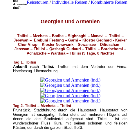
und
Reisetouren
/
Individuelle Reisen
/
Kombinierte Reisen
Armenien
(ind.)
Georgien und Armenien
Tbilisi – Mzcheta – Bodbe – Sighnaghi – Manavi
–
Tbilisi –
Jerewan –
Erebuni Festung – Garni – Kloster Geghard - Kerker
Chor Virap
– Kloster Norawank – Sewansee
– Dilidschan –
Jerewan – Tbilisi –
Qasbegi/ Gudauri – Tbilisi – Bordschomi –
Achalziche – Wardsia – Tbilisi (9 Tage, 8 Nächte)
Tag 1. Tbilisi
Ankunft nach Tbilisi.
Treffen mit dem Vertreter der Firma.
Hotelbezug. Übernachtung.
Tag 2. Tbilisi – Mzcheta – Tbilisi
Frühstück.
Stadtführung durch die Hauptstadt. Hauptstadt von
Georgien ist einzigartig. Tbilisi steht auf mehreren Hügeln, auf
denen die alte Stadtviertel aufgebaut sind. Tbilisi - ist ein
wunderschöner Fluss Kura, mit seinen schönen und felsigen
Küsten, der durch die ganzen Stadt fließt.