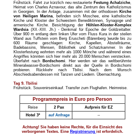
Frühstück. Fahrt zur kürzlich neu restaurierte
Festung Achalziche
,
Heimat von Charles Aznavour, das alte Zentrum des Katholizismus
in Georgien. In der Anlage, zusammen mit der orthodoxen
Kirche
von Heiligen Marina
, befinden sich Moschee, eine katholische
Kirche und Kloster der Schwestern Benediktinnen, Synagoge und
armenische Kirche. Besichtigung der
Höhlen-Kloster-Komplex
Wardsia
(XII.-XIII. Jh.) - Denkmal für Epoche der Goldzeitalter.
Über 900 m entlang dem linken Ufer vom Fluss Kura in der steilen
Wand aus Tuffstein vom Berg Eruscheti (Bärenberg )wurde bis zu
600 Räume geschlagen: Kirche, Kapellen, Abstellräume,
Badebassins, Mensen, Bibliothek und Schatzkammer. In der
Klosterfestung wohnten mehr als 1000 Mönche und während eines
Angriffes könnten sich hier mehr als 20.000 Menschen verstecken.
Überfahrt nach
Bordschomi
. Hier werden wir das weltberühmte
Mineralwasser-Bordschomi direkt aus der Quelle in Bordschomi
probieren. Rückkehr nach Tbilisi. Nach dem Wunsch
Abschiedsabendessen mit Tanzen und Liedern. Übernachtung.
Tag 9. Tbilisi
Frühstück. Souvenirseinkauf. Transfer zum Flughafen. Heimreise.
Programmpreis in Euro pro Person
Reise
2 Pax
Aufpreis für EZ
Hotel 3*
auf Anfrage
--
Achtung! Sie haben keine Rechte, für die Einsicht des
verborgenen Textes. Eine
Registrierung
ist erfordelich.