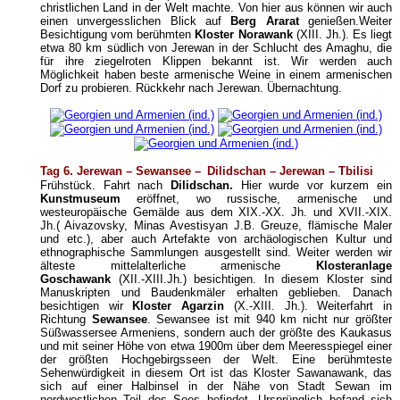
christlichen Land in der Welt machte. Von hier aus können wir auch
einen unvergesslichen Blick auf
Berg Ararat
genießen.Weiter
Besichtigung vom berühmten
Kloster Norawank
(XIII. Jh.). Es liegt
etwa 80 km südlich von Jerewan in der Schlucht des Amaghu, die
für ihre ziegelroten Klippen bekannt ist. Wir werden auch
Möglichkeit haben beste armenische Weine in einem armenischen
Dorf zu probieren. Rückkehr nach Jerewan. Übernachtung.
Tag 6. Jerewan – Sewan
s
ee –
Dilidschan – Jerewan – Tbilisi
Frühstück. Fahrt nach
Dilidschan.
Hier wurde vor kurzem ein
Kunstmuseum
eröffnet, wo russische, armenische und
westeuropäische Gemälde aus dem XIX.-XX. Jh. und XVII.-XIX.
Jh.( Aivazovsky, Minas Avestisyan J.B. Greuze, flämische Maler
und etc.), aber auch Artefakte von archäologischen Kultur und
ethnographische Sammlungen ausgestellt sind. Weiter werden wir
älteste mittelalterliche armenische
Klosteranlage
Goschawank
(XII.-XIII.Jh.) besichtigen. In diesem Kloster sind
Manuskripten und Baudenkmäler erhalten geblieben. Danach
besichtigen wir
Kloster Agarzin
(X.-XIII. Jh.). Weiterfahrt in
Richtung
Sewansee
. Sewansee ist mit 940 km nicht nur größter
Süßwassersee Armeniens, sondern auch der größte des Kaukasus
und mit seiner Höhe von etwa 1900m über dem Meeresspiegel einer
der größten Hochgebirgsseen der Welt. Eine berühmteste
Sehenwürdigkeit in diesem Ort ist das Kloster Sawanawank, das
sich auf einer Halbinsel in der Nähe von Stadt Sewan im
nordwestlichen Teil des Sees befindet. Ursprünglich befand sich