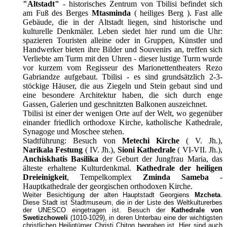
"Altstadt"
- historisches Zentrum von Tbilisi befindet sich
am Fuß des Berges
Mtasminda
( heiliges Berg ). Fast alle
Gebäude, die in der Altstadt liegen, sind historische und
kulturelle Denkmäler. Leben siedet hier rund um die Uhr:
spazieren Touristen alleine oder in Gruppen, Künstler und
Handwerker bieten ihre Bilder und Souvenirs an, treffen sich
Verliebte am Turm mit den Uhren - dieser lustige Turm wurde
vor kurzem vom Regisseur des Marionettentheaters Rezo
Gabriandze aufgebaut. Tbilisi - es sind grundsätzlich 2-3-
stöckige Häuser, die aus Ziegeln und Stein gebaut sind und
eine besondere Architektur haben, die sich durch enge
Gassen, Galerien und geschnitzten Balkonen auszeichnet.
Tbilisi ist einer der wenigen Orte auf der Welt, wo gegenüber
einander friedlich orthodoxe Kirche, katholische Kathedrale,
Synagoge und
Moschee
stehen.
Stadtführung: Besuch von
Metechi Kirche
( V. Jh.),
Narikala Festung
( IV. Jh.),
Sioni Kathedrale
( VI-VII. Jh.),
Anchiskhatis Basilika
der Geburt der Jungfrau Maria, das
älteste erhaltene Kulturdenkmal.
Kathedrale der heiligen
Dreieinigkeit
, Tempelkomplex
Zminda Sameba
-
Hauptkathedrale der georgischen orthodoxen Kirche.
Weiter
Besichtigung der alten Hauptstadt Georgiens
Mzcheta
.
Diese Stadt ist Stadtmuseum, die in der Liste des Weltkulturerbes
der UNESCO eingetragen ist. Besuch der
Kathedrale von
Swetizchoweli
(1010-1029), in deren Unterbau eine der wichtigsten
christlichen Heiligtümer Christi Chiton begraben ist. Hier sind auch