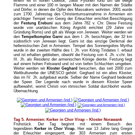
einem 44 m hohen Obelisk, zwölf Pylonen rund um die ewige
Flamme und einer 100 m langen Mauer mit den Namen der Städte
und Dörfer, in denen die Opfer des Massakers wohnten. 2001 wurde
zum 1700. Jahrestag des Christentumsannahme in Armenien ein
prächtiger Tempel von Georg der Erleuchter errichtet.Besichtigung
der
Festung Erebuni
aus dem Jahre 782 v. Chr. Diese Festung
wurde von urartäischen König Argishti errichtet (29 Jahre vor
Gründung Roms) und gilt als Wiege von Jerewan. Weiter werden wir
den
Tempelkomplex Garni
aus dem I. Jh. besichtigen, der 32 km
südostlich von Jerewan liegt. Garni ist das einzige Denkmal der
hellenistischen Zeit in Armenien. Tempel des Sonnengottes Myrtha
wurde in der zweiten Hälfte des I. Jh. von König Tiridates I. erbaut
und ist erhalten geblieben, obwohl die Festung von 4. Jh. v.chr. bis
III. Jh. als Residenz der armenischen Könige diente. Festung liegt
auf einem hohen Felswand und ist von tiefen Schluchten umgeben.
Weiter werden wir
Kloster Geghard
besuchen, das seit 2000 zum
Weltkulturerbe der UNESCO gehört. Geghard ist ein altes Kloster,
das im IV. Jh. aufgebaut wurde. Selber der Name Geghard bedeutet
der Speer. Der Legende nach wurde in diesem Kloster Speer
aufbewahrt, womit Christi von römischen Soldat durchbohrt wurde.
Übernachtung.
Tag 5. Armenien: Kerker in Chor Virap – Kloster Norawank
Frühstück. Der Tag beginnt mit einem Besuch des
legendären
Kerker in Chor Virap.
Hier war 13 Jahre lang Gregor
der Erleuchter eingesperrt, der 303 Armenien zum ersten