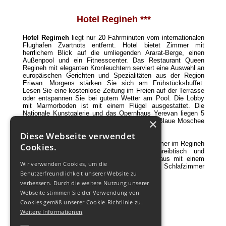
Hotel Regineh ***
Hotel Regimeh
liegt nur 20 Fahrminuten vom internationalen
Flughafen Zvartnots entfernt. Hotel bietet Zimmer mit
herrlichem Blick auf die umliegenden Ararat-Berge, einen
Außenpool und ein Fitnesscenter. Das Restaurant Queen
Regineh mit eleganten Kronleuchtern serviert eine Auswahl an
europäischen Gerichten und Spezialitäten aus der Region
Eriwan. Morgens stärken Sie sich am Frühstücksbuffet.
Lesen Sie eine kostenlose Zeitung im Freien auf der Terrasse
oder entspannen Sie bei gutem Wetter am Pool. Die Lobby
mit Marmorboden ist mit einem Flügel ausgestattet. Die
Nationale Kunstgalerie und das Opernhaus Yerevan liegen 5
×
km vom Regineh entfernt. Die wunderschöne Blaue Moschee
erreichen Sie nach 800 m.
Diese Webseite verwendet
Hotel bietet 57 Zimmer. Alle klimatisierten Zimmer im Regineh
Cookies.
Hotel verfügen über Sat-TV, einen Schreibtisch und
kostenfreies WLAN. Einige sind darüber hinaus mit einem
Wir verwenden Cookies, um die
Balkon sowie einem separaten Wohn- und Schlafzimmer
Benutzerfreundlichkeit unserer Website zu
ausgestattet.
verbessern. Durch die weitere Nutzung unserer
Zu Diensten der Gäste
Webseite stimmen Sie der Verwendung von
Cookies gemäß unserer Cookie-Richtlinie zu.
24-Stunden-Rezeption
Kostenlose Parkplätze
Weitere Informationen
Kostenloses WLAN
Konferenzsaal