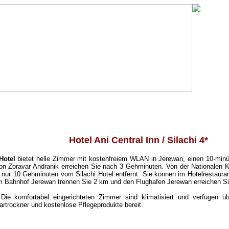
Hotel Ani Central Inn / Silachi 4*
 Hotel
bietet helle Zimmer mit kostenfreiem WLAN in Jerewan, einen 10-min
ion Zoravar Andranik erreichen Sie nach 3 Gehminuten. Von der Nationalen K
 nur 10 Gehminuten vom Silachi Hotel entfernt. Sie können im Hotelrestaura
m Bahnhof Jerewan trennen Sie 2 km und den Flughafen Jerewan erreichen S
Die komfortabel eingerichteten Zimmer sind klimatisiert und verfügen ü
rtrockner und kostenlose Pflegeprodukte bereit.