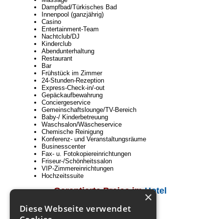
Dampfbad/Türkisches Bad
Innenpool (ganzjährig)
Casino
Entertainment-Team
Nachtclub/DJ
Kinderclub
Abendunterhaltung
Restaurant
Bar
Frühstück im Zimmer
24-Stunden-Rezeption
Express-Check-in/-out
Gepäckaufbewahrung
Conciergeservice
Gemeinschaftslounge/TV-Bereich
Baby-/ Kinderbetreuung
Waschsalon/Wäscheservice
Chemische Reinigung
Konferenz- und Veranstaltungsräume
Businesscenter
Fax- u. Fotokopiereinrichtungen
Friseur-/Schönheitssalon
VIP-Zimmereinrichtungen
Hochzeitssuite
Garantierte Preise im
Hotel
×
Diese Webseite verwendet