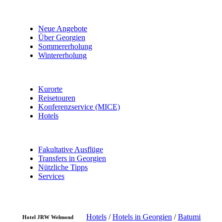
Neue Angebote
Über Georgien
Sommererholung
Wintererholung
Kurorte
Reisetouren
Konferenzservice (MICE)
Hotels
Fakultative Ausflüge
Transfers in Georgien
Nützliche Tipps
Services
Hotels
/
Hotels in Georgien
/
Batumi
Hotel JRW Welmond