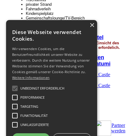
privater Strand
Fahrradverleih
Kinderspielplatz
Gemeinschaftslounge/TV-Bereich
×
täglicher Reinigungsservice
Private Parkplätze
Diese Webseite verwendet
Garantierte Preise im
Hotel
Cookies.
Achtung! Sie haben keine Rechte, für die Einsicht des
verborgenen Textes. Eine
Registrierung
ist erfordelich.
Wir verwenden Cookies, um die
Benutzerfreundlichkeit unserer Website zu
Transfer Preise in Georgien
verbessern. Durch die weitere Nutzung unserer
Fakultative Ausflüge aus Batumi
Webseite stimmen Sie der Verwendung von
Cookies gemäß unserer Cookie-Richtlinie zu.
Weitere Informationen
UNBEDINGT ERFORDERLICH
PERFORMANCE
TARGETING
FUNKTIONALITÄT
UNKLASSIFIZIERTE
Partner
Bestellen
Zus.Bedingungen
werden