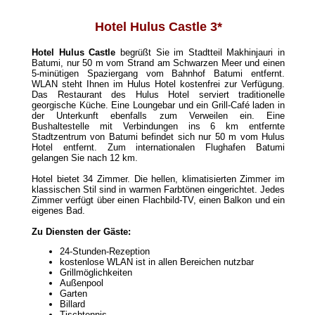
Hotel Hulus Castle 3*
Hotel
Hulus
Castle
begrüßt Sie im Stadtteil Makhinjauri in
Batumi, nur 50 m vom Strand am Schwarzen Meer und einen
5-minütigen Spaziergang vom Bahnhof Batumi entfernt.
WLAN steht Ihnen im Hulus Hotel kostenfrei zur Verfügung.
Das Restaurant des Hulus Hotel serviert traditionelle
georgische Küche. Eine Loungebar und ein Grill-Café laden in
der Unterkunft ebenfalls zum Verweilen ein. Eine
Bushaltestelle mit Verbindungen ins 6 km entfernte
Stadtzentrum von Batumi befindet sich nur 50 m vom Hulus
Hotel entfernt. Zum internationalen Flughafen Batumi
gelangen Sie nach 12 km.
Hotel bietet 34 Zimmer. Die hellen, klimatisierten Zimmer im
klassischen Stil sind in warmen Farbtönen eingerichtet. Jedes
Zimmer verfügt über einen Flachbild-TV, einen Balkon und ein
eigenes Bad.
Zu Diensten der Gäste:
24-Stunden-Rezeption
kostenlose WLAN ist in allen Bereichen nutzbar
Grillmöglichkeiten
Außenpool
Garten
Billard
Tischtennis