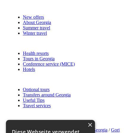
New offers
About Georgia
Summer travel
Winter travel
Health resorts
Tours in Georgia
Conference service (MICE)
Hotels
Optional tours
Transfers around Georgia
Useful Tips
Travel services
×
Hotels
/
Hotels in Georgia
/
Gori
Diese Webseite verwendet
Hotels in Gori