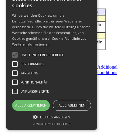
Cookies.
Hotel
Location
Wir verwenden Cookies, um die
Category
4*
Benutzerfreundlichkeit unserer Website zu
Royal House
near the Stalin
verbessern. Durch die weitere Nutzung unserer
Museum
Webseite stimmen Sie der Verwendung von
Category
3*
Cookies gemäß unserer Cookie-Richtlinie zu.
Apartment Mariana
near the Stalin
Weitere Informationen
Museum
UNBEDINGT ERFORDERLICH
PERFORMANCE
Become
Order
Additional
a
Now
conditions
TARGETING
Partner
FUNKTIONALITÄT
© 2011-
2026
UNKLASSIFIZIERTE
ALLE AKZEPTIEREN
ALLE ABLEHNEN
DETAILS ANZEIGEN
POWERED BY COOKIE-SCRIPT