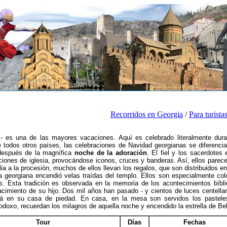
Recorridos en Georgia
/
Para turista
a
- es una de las mayores vacaciones.
Aquí es celebrado literalmente dur
 todos otros países, las celebraciones de Navidad georgianas se diferenci
después de la magnífica
noche de la adoración
.
El fiel y los sacerdotes
ciones de iglesia, provocándose iconos, cruces y banderas.
Así, ellos parec
lia a la procesión, muchos de ellos llevan los regalos, que son distribuidos 
 georgiana encendió velas traídas del templo. Ellos son especialmente col
s.
Esta tradición es observada en la memoria de los acontecimientos bíb
acimiento de su hijo.
Dos mil años han pasado - y cientos de luces centell
á en su casa de piedad.
En casa, en la mesa son servidos los pasteles 
odoxo, recuerdan los milagros de aquella noche y encendido la estrella de Be
Tour
Días
Fechas