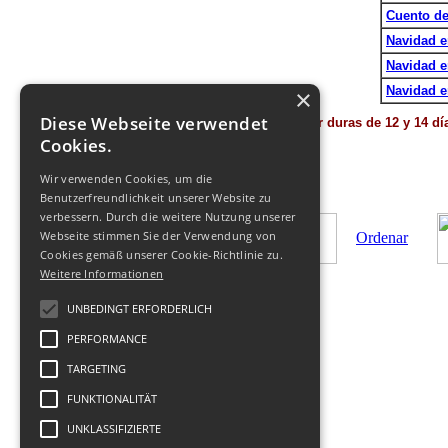
Cuento de
Navidad e
Navidad e
Navidad e
×
Diese Webseite verwendet
Tour duras de 12 y 14 d
Cookies.
Wir verwenden Cookies, um die
Benutzerfreundlichkeit unserer Website zu
verbessern. Durch die weitere Nutzung unserer
Webseite stimmen Sie der Verwendung von
Ordenar
Cookies gemäß unserer Cookie-Richtlinie zu.
Weitere Informationen
UNBEDINGT ERFORDERLICH
PERFORMANCE
TARGETING
© 2011-
2026
Tours a Georgia
-
FUNKTIONALITÄT
+Geofit Travel
|
Privacidad
,
TOC
,
Contacto
.
UNKLASSIFIZIERTE