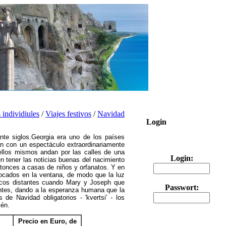
s individiules
/
Viajes festivos
/
Navidad
Login
ante siglos.Georgia era uno de los países
an con un espectáculo extraordinariamente
 ellos mismos andan por las calles de una
Login:
en tener las noticias buenas del nacimiento
entonces a casas de niños y orfanatos.
Y en
ocados en la ventana, de modo que la luz
licos distantes cuando Mary y Joseph que
Passwort:
antes, dando a la esperanza humana que la
de Navidad obligatorios - 'kvertsi' - los
lén.
Precio en Euro, de