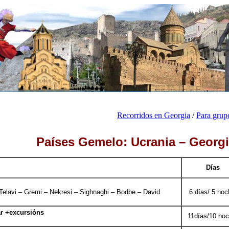
Recorridos en Georgia
/
Para grup
Países Gemelo: Ucrania – Georg
Días
– Telavi – Gremi – Nekresi – Sighnaghi – Bodbe – David
6 días/ 5 no
r +excursións
11días/10 no