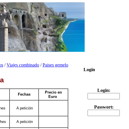
os
/
Viajes combinado
/
Paises gemelo
Login
ia
Login:
Precio en
Fechas
Euro
Passwort:
ches
A petición
ches
A petición