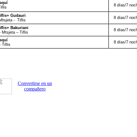
squí
8 días/7 noc
iflis
iflis+ Gudauri
8 días/7 noc
Mtsjeta - Tiflis
Tiflis+ Bakuriani
8 días/7 noc
 Mtsjeta – Tiflis
squí
8 días/7 noc
 Tiflis
Convertirse en un
compañero