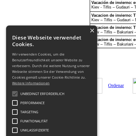
Vacación de invierno: e
Kiev
- Tiflis – Gudauri – T
Vacacion de invierno: T
Kiev – Tiflis – Gudauri – 
Vacacion de invierno
: 
×
Kiev – Tiflis – Bakuriani –
Diese Webseite verwendet
Vacacion de invierno: e
Cookies.
Kiev – Tiflis – Bakuriani –
Wir verwenden Cookies, um die
Benutzerfreundlichkeit unserer Website zu
verbessern. Durch die weitere Nutzung unserer
Webseite stimmen Sie der Verwendung von
Cookies gemäß unserer Cookie-Richtlinie zu.
Weitere Informationen
Ordenar
UNBEDINGT ERFORDERLICH
PERFORMANCE
TARGETING
FUNKTIONALITÄT
© 2011-
2026
Tours a Georgia
-
UNKLASSIFIZIERTE
+Geofit Travel
|