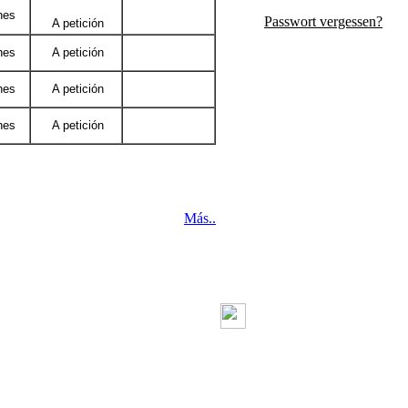
hes
Passwort vergessen?
A petición
hes
A petición
hes
A petición
hes
A petición
Más..