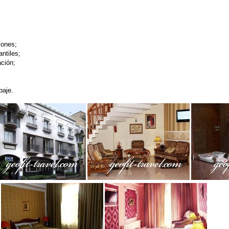
iones;
antiles;
ción;
paje.