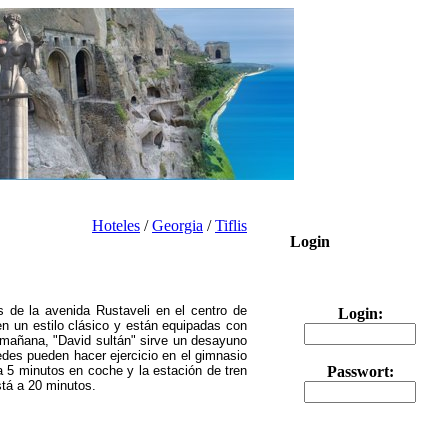
Hoteles
/
Georgia
/
Tiflis
Login
 de la avenida Rustaveli en el centro de
Login:
en un estilo clásico y están equipadas con
a mañana, "David sultán" sirve un desayuno
pedes pueden hacer ejercicio en el gimnasio
eza 5 minutos en coche y la estación de tren
Passwort:
stá a 20 minutos.