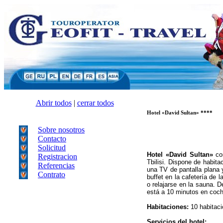
Abrir todos
|
cerrar todos
Hotel «David Sultan» ****
Sobre nosotros
Contacto
Solicitud
Hotel «David Sultan»
con
Registracion
Tbilisi. Dispone de habit
Referencias
una TV de pantalla plana 
Contrato
buffet en la cafetería de 
o relajarse en la sauna. D
está a 10 minutos en coche
Habitaciones:
10 habitaci
Servicios del hotel: