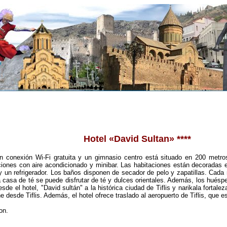
Hotel
«David Sultan» ****
 conexión Wi-Fi gratuita y un gimnasio centro está situado en 200 metros
aciones con aire acondicionado y minibar. Las habitaciones están decoradas 
y un refrigerador. Los baños disponen de secador de pelo y zapatillas. Cad
la casa de té se puede disfrutar de té y dulces orientales. Además, los hués
esde el hotel, "David sultán" a la histórica ciudad de Tiflis y narikala fortal
 desde Tiflis. Además, el hotel ofrece traslado al aeropuerto de Tiflis, que e
on.