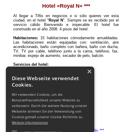
Hotel «Royal N» ***
Al llegar a Tiflis en negocios o si sólo quieres ver esta
ciudad, en el hotel "
Royal N
". Siempre se es recibido por el
servicio cálido Bienvenido e impecable. El hotel fue
construido en el año 2008. 4 pisos del hotel.
Habitaciones:
15 habitaciones cómodamente amuebladas.
Las habitaciones están equipadas con: ventilación, aire
acondicionado, baño completo con bañera, baño con ducha,
TV, TV por cable, teléfono junto a la cama, teléfono, fax,
minibar, espejo de aumento, secador de pelo, balcón.
Servicios del hotel:
×
Una sala de recepción;
Diese Webseite verwendet
Caja fuerte;
Cookies.
Centro de negocios;
Jardín de invierno;
Wir verwenden Cookies, um die
Detectores de humo;
Benutzerfreundlichkeit unserer Website zu
Habitaciones de no fumadores;
verbessern. Durch die weitere Nutzung unserer
Telef
ó
no;
Webseite stimmen Sie der Verwendung von
Sauna;
Bilio.
Cookies gemäß unserer Cookie-Richtlinie zu.
Weitere Informationen