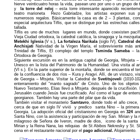
hierve veinticuatro horas la vida, pasean uno por uno o un grupo de
y
la torre del reloj
– esta torre interesante aparecido recienteme
teatro marioneta Rezo Gabriadze, los artistas exponen sus pi
numerosos regalos. Básicamente la casa es de 2 – 3 plantas, constr
especial arquitectura Tiflis, que se distingue por las estrechas call
tallada.
Tiflis es uno de muchos lugares en mundo, donde coexisten pacífi
Vieja Ciudad ortodoxa, la catedral católica, la sinagoga y la mezquita
Metekhi Iglesia
(V s.),
La fortaleza Narikala
(siglo IV),
Catedral d
Anchisjati
Natividad de la Virgen María, el sobreviviente más ant
Trinidad de Tiflis, El complejo del templo
Tsminda Sameba
– la 
Ortodoxa de Georgia.
Siguiente excursión es en la antigua capital de Georgia, Mtsjeta –
Unesco en la lista del Patrimonio de la Humanidad. Una visita al a
(VI s.). En la parte superior de la montaña, donde se encuentra el te
de la confluencia de dos ríos – Kura y Aragvi. Allí, de un vistazo, vi
de Georgia – Mtsjeta. Visitar la Catedral de
Svetitsjoveli
(1010-10
enterramiento del "manto sagrado" de Cristo. Uno de los objeto
Nuevo Testamento, Elias llevó a Mtsjeta después de la crucifixión. 
Jerusalén cuando Jesús fue crucificado. Así como el lugar de enter
georgianos. También hay una parte del pilar que da vida.
También visitar el monasterio
Samtavro
, donde todo el año crece, 
cerca de que en siglo IV vivió y predico santa Nino – la primera 
Georgia. La adopción oficial del cristianismo en Georgia en
324
ano
Santa Nino, con la asistencia y participación de rey San. Mirian y la 
milagroso de Señora de Iveron, madre de dios, icono de la santa 
Mirian y la Reina Nana, las reliquias de St Abibos Nekresky y St. S
cena en el restaurante nacional por el
pago adicional.
Alojamiento.