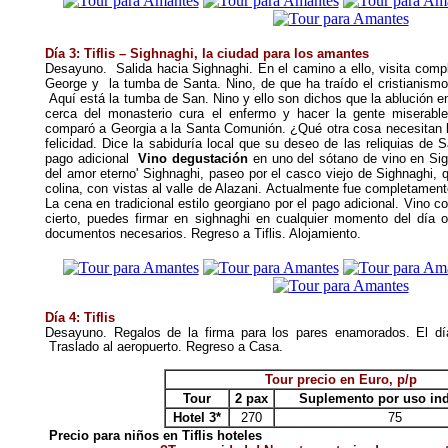
Día 3: Tiflis – Sighnaghi, la ciudad para los amantes
Desayuno. Salida hacia Sighnaghi. En el camino a ello, visita comp
George y la tumba de Santa. Nino, de que ha traído el cristianismo
Aquí está la tumba de San. Nino y ello son dichos que la ablución en
cerca del monasterio cura el enfermo y hacer la gente miserable 
comparó a Georgia a la Santa Comunión. ¿Qué otra cosa necesitan 
felicidad. Dice la sabiduría local que su deseo de las reliquias de
pago adicional
Vino degustación
en uno del sótano de vino en Sig
del amor eterno' Sighnaghi, paseo por el casco viejo de Sighnaghi, 
colina, con vistas al valle de Alazani. Actualmente fue completament
La cena en tradicional estilo georgiano por el pago adicional. Vino 
cierto, puedes firmar en sighnaghi en cualquier momento del día o
documentos necesarios. Regreso a Tiflis. Alojamiento.
Día 4: Tiflis
Desayuno.
Regalos de la firma para los pares enamorados. El día
Traslado al aeropuerto. Regreso a Casa.
Tour precio en Euro, p/p
Tour
2 pax
Suplemento por uso ind
Hotel 3*
270
75
Precio para niños en Tiflis hoteles