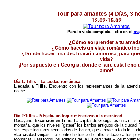
Tour para amantes (4 Días, 3 n
12.02-15.02
Para la vista completa – clic en el
ma
¿Cómo sorprender a tu amad
¿Cómo haceís un viaje romántico ino
¿Donde hacer una declaración amorosa, para que 
vida?
¡Por supuesto en Georgia, donde el aire está lleno d
amor!
Día 1: Tiflis – La ciudad romántica
Llegada a Tiflis.
Encuentro con los representantes de la agencia.
noche.
Día 2:Tiflis – Mtsjeta- un toque misterioso a la eternidad
Desayuno.
Excursión en Tiflis.
La capital de Georgia es única. Está
montaña, que los niveles "gatear" los barrios antiguos de la ciudad.
sus espectaculares acantilados del banco, que atraviesa toda la ciud
«La ciudad vieja»
– el centro histórico de Tiflis, situado a los p
Montaña). Casi todos los edificios de la Ciudad Vieja – los monument