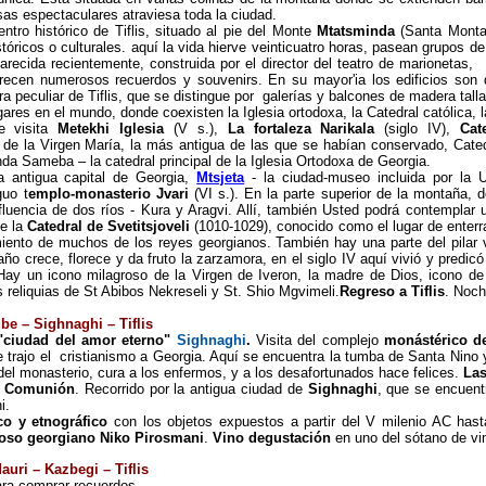
as espectaculares atraviesa toda la ciudad.
ntro histórico de Tiflis, situado al pie del Monte
Mtatsminda
(Santa Montañ
óricos o culturales. aquí la vida hierve veinticuatro horas, pasean grupos de
recida recientemente, construida por el director del teatro de marionetas,
frecen numerosos recuerdos y souvenirs. En su mayor'ia los edificios son 
ura peculiar de Tiflis, que se distingue por galerías y balcones de madera tall
res en el mundo, donde coexisten la Iglesia ortodoxa, la Catedral católica, 
se visita
Metekhi Iglesia
(V s.),
La fortaleza Narikala
(siglo IV),
Cat
de la Virgen María, la más antigua de las que se habían conservado, Cated
da Sameba – la catedral principal de la Iglesia Ortodoxa de Georgia.
a antigua capital de Georgia,
Mtsjeta
- la ciudad-museo incluida por la 
guo t
emplo-monasterio Jvari
(VI s.). En la parte superior de la montaña, 
nfluencia de dos ríos - Kura y Aragvi. Allí, también Usted podrá contemplar u
de la
Catedral de Svetitsjoveli
(1010-1029), conocido como el lugar de enterr
miento de muchos de los reyes georgianos.
También hay una parte del pilar 
año crece, florece y da fruto la zarzamora, en el siglo IV aquí vivió y predic
 Hay u
n icono milagroso de la Virgen de Iveron, la madre de Dios, icono d
s reliquias de St Abibos Nekreseli y St. Shio Mgvimeli.
Regreso a Tiflis
.
Noch
dbe – Sighnaghi – Tiflis
"ciudad del amor eterno"
Sighnaghi
.
Visita del complejo
monástérico d
 trajo el cristianismo a Georgia. Aquí se encuentra la tumba de Santa Nino 
del monasterio, cura a los enfermos, y a los desafortunados hace felices.
Las
a Comunión
. Recorrido por la antigua ciudad de
Sighnaghi
, que se encuentr
i.
co y etnográfico
con los objetos expuestos a partir del V milenio AC has
moso georgiano Niko Pirosmani
.
Vino degustación
en uno del sótano de vin
auri
–
Kazbegi – Tiflis
ara comprar recuerdos.