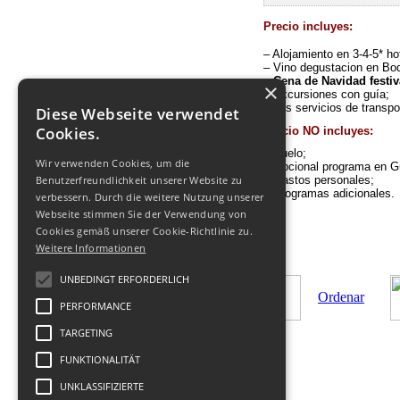
Precio incluyes:
– Alojamiento en 3-4-5* h
– Vino degustacion en Bo
–
Cena de Navidad festiv
×
– Excursiones con guía;
– Los servicios de transp
Diese Webseite verwendet
Cookies.
Precio NO incluyes:
– Vuelo;
Wir verwenden Cookies, um die
– Opcional programa en G
Benutzerfreundlichkeit unserer Website zu
– Gastos personales;
– Programas adicionales.
verbessern. Durch die weitere Nutzung unserer
Webseite stimmen Sie der Verwendung von
Cookies gemäß unserer Cookie-Richtlinie zu.
Weitere Informationen
UNBEDINGT ERFORDERLICH
Ordenar
PERFORMANCE
TARGETING
FUNKTIONALITÄT
UNKLASSIFIZIERTE