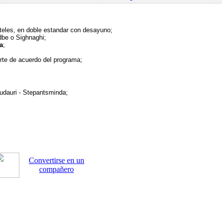
oteles, en doble estandar con desayuno
;
dbe o Sighnaghi;
a
;
orte de acuerdo del programa;
udauri - Stepantsminda;
Convertirse en un
compañero