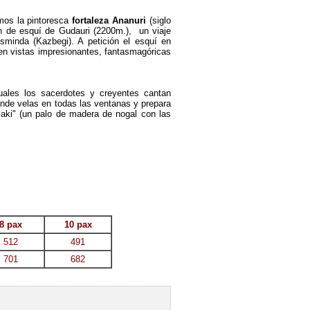
emos la pintoresca
fortaleza Ananuri
(siglo
n de esquí de Gudauri (2200m.), un viaje
sminda (Kazbegi). A petición el esquí en
en vistas impresionantes, fantasmagóricas
cuales los sacerdotes y creyentes cantan
iende velas en todas las ventanas y prepara
ilaki" (un palo de madera de nogal con las
8 pax
10 pax
512
491
701
682