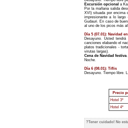
Excursión opcional
a Kaz
Por la mañana salida desd
XVI) situada por encima
impresionante a lo largo
Gudauri. En caso de buena
al uno de los picos más a
Día 5
(07.01)
: Navidad en
Desayuno. Usted tendrá 
canciones elabando el naci
platos tradicionales - to
virutas largas).
Cena de Navidad festiva
.
Noche.
Día 6 (08.01): Tiflis
Desayuno. Tiempo libre. L
Precio p
Hotel 3*
Hotel 4*
?Tener cuidado! No esta