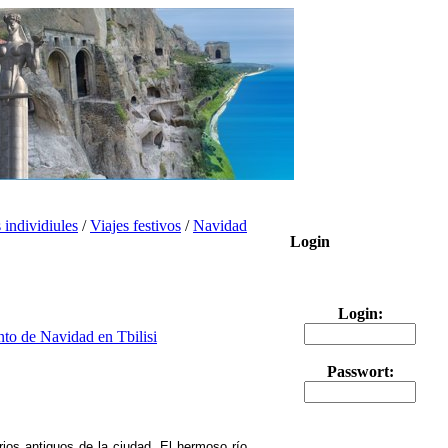
s individiules
/
Viajes festivos
/
Navidad
Login
Login:
Passwort:
rios antiguos de la ciudad. El hermoso río