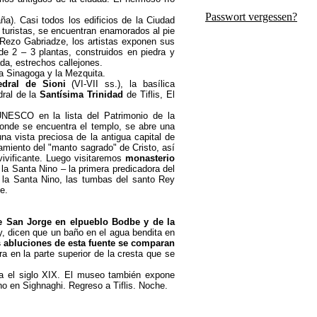
Passwort vergessen?
a). Casi todos los edificios de la Ciudad
 turistas, se encuentran enamorados al pie
 Rezo Gabriadze, los artistas exponen sus
de 2 – 3 plantas, construidos en piedra y
ada, estrechos callejones.
la Sinagoga y la Mezquita.
edral de Sioni
(VI-VII ss.), la basílica
ral de la
Santísima Trinidad
de Tiflis, El
UNESCO en la lista del Patrimonio de la
donde se encuentra el templo, se abre una
na vista preciosa de la antigua capital de
amiento del "manto sagrado" de Cristo,
así
vivificante.
Luego visitaremos
monasterio
ó la Santa Nino – la primera predicadora del
e la Santa Nino, las tumbas del santo Rey
e.
e San Jorge en elpueblo Bodbe y de la
y, dicen que un baño en el agua bendita en
 abluciones de esta fuente se comparan
a en la parte superior de la cresta que se
ta el siglo XIX. El museo también expone
o en Sighnaghi. Regreso a Tiflis. Noche.