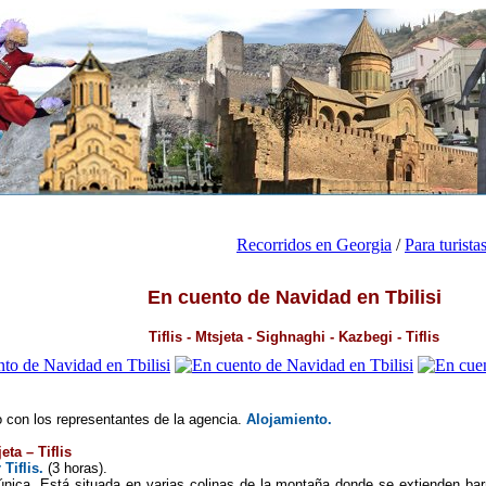
Recorridos en Georgia
/
Para turista
En cuento de Navidad en Tbilisi
Tiflis - Mtsjeta - Sighnaghi - Kazbegi - Tiflis
o con los representantes de la agencia.
Alojamiento.
jeta – Tiflis
Tiflis.
(3 horas).
única. Está situada en varias colinas de la montaña donde se extienden bar