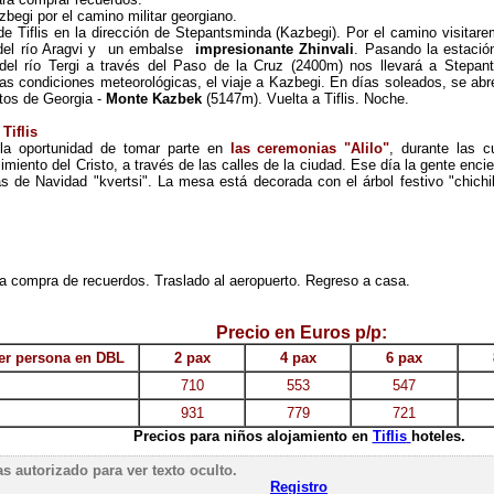
begi por el camino militar georgiano.
e Tiflis en la dirección de Stepantsminda (Kazbegi). Por el camino visitar
 del río Aragvi y un embalse
impresionante Zhinvali
. Pasando la estació
 del río Tergi a través del Paso de la Cruz (2400m) nos llevará a Stepant
s condiciones meteorológicas, el viaje a Kazbegi. En días soleados, se abr
ltos de Georgia -
Monte Kazbek
(5147m). Vuelta a Tiflis. Noche.
 Tiflis
la oportunidad de tomar parte en
las ceremonias "Alilo"
, durante las 
miento del Cristo, a través de las calles de la ciudad. Ese día la gente enc
rtas de Navidad "kvertsi". La mesa está decorada con el árbol festivo "chich
a compra de recuerdos. Traslado al aeropuerto. Regreso a casa.
Precio en Euros p/p:
er persona en DBL
2 pax
4 pax
6 pax
710
553
547
931
779
721
Precios para niños alojamiento en
Tiflis
hoteles.
s autorizado para ver texto oculto.
Registro