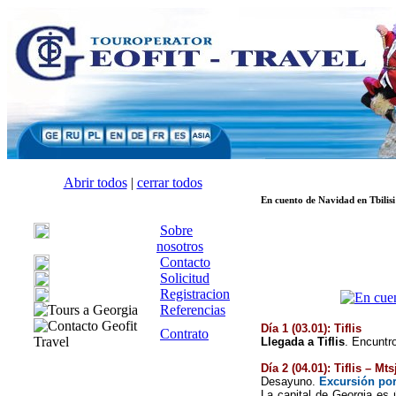
Abrir todos
|
cerrar todos
En cuento de Navidad en Tbilisi
Sobre
nosotros
Contacto
Solicitud
Registracion
Referencias
Día 1 (03.01): Tiflis
Contrato
Llegada a Tiflis
. Encuntr
Día 2 (04.01): Tiflis – Mts
Desayuno.
Excursión por 
La capital de Georgia es 