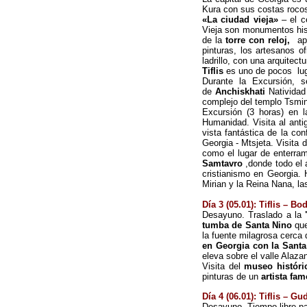
Kura con sus costas rocos
«La ciudad vieja»
– el ce
Vieja son monumentos hist
de la
torre con reloj,
apa
pinturas, los artesanos o
ladrillo, con una arquitect
Tiflis
es uno de pocos luga
Durante la Excursión, 
de
Anchiskhati
Natividad 
complejo del templo Tsmin
Excursión (3 horas) en l
Humanidad. Visita al anti
vista fantástica de la co
Georgia - Mtsjeta. Visita 
como el lugar de enterra
Samtavro
,donde todo el 
cristianismo en Georgia.
Mirian y la Reina Nana, la
Día 3 (05.01): Tiflis – Bo
Desayuno.
Traslado a la
tumba de Santa Nino
que
la fuente milagrosa cerca 
en Georgia con la Sant
eleva sobre el valle Alazan
Visita del
museo históri
pinturas de un
artista fa
Día 4 (06.01): Tiflis
– Gud
Desayuno. Tiempo libre p