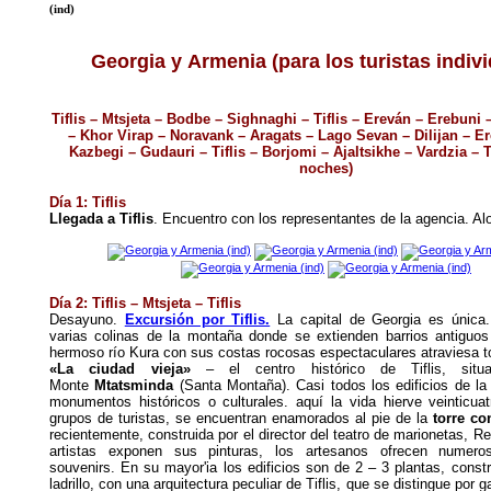
(ind)
Georgia y Armenia
(para los turistas indiv
Tiflis – Mtsjeta – Bodbe – Sighnaghi – Tiflis
–
Ereván – Erebuni
– Khor Virap – Noravank – Aragats
– Lago Sevan
–
Dilijan – Er
Kazbegi – Gudauri
– Tiflis
–
Borjomi – Ajaltsikhe
– Vardzia
– T
noches)
Día 1: Tiflis
Llegada a Tiflis
. Encuentro con los representantes de la agencia. Al
Día 2: Tiflis – Mtsjeta – Tiflis
Desayuno.
Excursión por Tiflis.
La capital de Georgia es única.
varias colinas de la montaña donde se extienden barrios antiguos
hermoso río Kura con sus costas rocosas espectaculares atraviesa to
«La ciudad vieja»
– el centro histórico de Tiflis, situ
Monte
Mtatsminda
(Santa Montaña). Casi todos los edificios de la
monumentos históricos o culturales. aquí la vida hierve veinticua
grupos de turistas, se encuentran enamorados al pie de la
torre con
recientemente, construida por el director del teatro de marionetas, R
artistas exponen sus pinturas, los artesanos ofrecen numero
souvenirs. En su mayor'ia los edificios son de 2 – 3 plantas, const
ladrillo, con una arquitectura peculiar de Tiflis, que se distingue por 