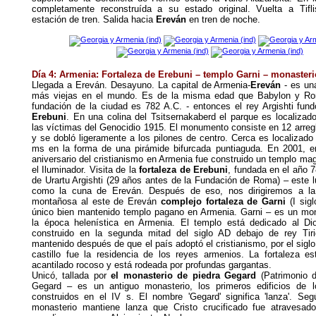
completamente reconstruída a su estado original. Vuelta a Tifl
estación de tren. Salida hacia
Ereván
en tren de noche.
Día 4: Armenia: Fortaleza de Erebuni – templo Garni – monaster
Llegada a Ereván. Desayuno. La capital de Armenia-
Ereván
- es un
más viejas en el mundo. Es de la misma edad que Babylon y Ro
fundación de la ciudad es 782 A.C. - entonces el rey Argishti fun
Erebuni
. En una colina del Tsitsernakaberd el parque es localiza
las víctimas del Genocidio 1915. El monumento consiste en 12 arregl
y se dobló ligeramente a los pilones de centro. Cerca es localizado
ms en la forma de una pirámide bifurcada puntiaguda. En 2001, e
aniversario del cristianismo en Armenia fue constr
uido un templo mag
el Iluminador.
Visita de la
fortaleza de
Erebuni
, fundada en el año 7
de Urartu Argishti (29 años antes de la Fundación de Roma) – este l
como la cuna de Ereván. Después de eso, nos dirigiremos a la
montañosa al este de Ereván
complejo
fortaleza de Garni
(I sigl
único bien mantenido templo pagano en Armenia. Garni – es un mo
la época helenística en Armenia. El templo está dedicado al Dio
construido en la segunda mitad del siglo AD debajo de rey Tir
mantenido después de que el país adoptó el cristianismo, por el siglo I
castillo fue la residencia de los reyes armenios. La fortaleza e
acantilado rocoso y está rodeada por profundas gargantas.
Unicó, tallada por
el monasterio de piedra Gegard
(Patrimonio d
Gegard – es un antiguo monasterio, los primeros edificios de l
construidos en el IV s. El nombre 'Gegard' significa 'lanza'. Seg
monasterio mantiene lanza que Cristo crucificado fue atravesad