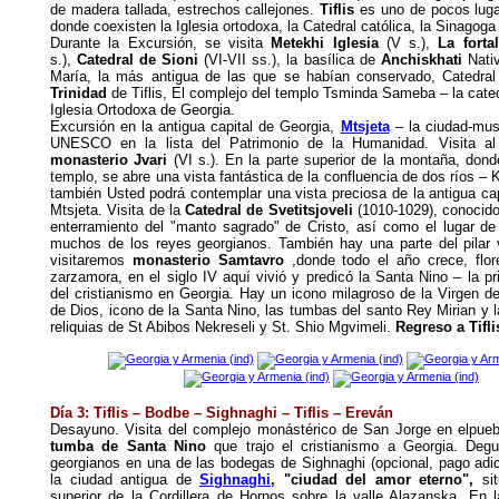
de madera tallada, estrechos callejones.
Tiflis
es uno de pocos luga
donde coexisten la Iglesia ortodoxa, la Catedral católica, la Sinagoga
Durante la Excursión, se visita
Metekhi Iglesia
(V s.),
La forta
s.),
Catedral de Sioni
(VI-VII ss.), la basílica de
Anchiskhati
Nativ
María, la más antigua de las que se habían conservado, Catedral
Trinidad
de Tiflis, El complejo del templo Tsminda Sameba – la catedr
Iglesia Ortodoxa de Georgia.
Excursión en la antigua capital de Georgia,
Mtsjeta
– la ciudad-muse
UNESCO en la lista del Patrimonio de la Humanidad. Visita a
monasterio Jvari
(VI s.). En la parte superior de la montaña, dond
templo, se abre una vista fantástica de la confluencia de dos ríos – Ku
también Usted podrá contemplar una vista preciosa de la antigua cap
Mtsjeta. Visita de la
Catedral de Svetitsjoveli
(1010-1029), conocido
enterramiento del "manto sagrado" de Cristo, así como el lugar de
muchos de los reyes georgianos. También hay una parte del pilar v
visitaremos
monasterio Samtavro
,donde todo el año crece, flor
zarzamora, en el siglo IV aquí vivió y predicó la Santa Nino – la p
del cristianismo en Georgia. Hay un icono milagroso de la Virgen de
de Dios, icono de la Santa Nino, las tumbas del santo Rey Mirian y 
reliquias de St Abibos Nekreseli y St. Shio Mgvimeli.
Regreso a Tifli
Día 3: Tiflis – Bodbe – Sighnaghi – Tiflis
–
Ereván
Desayuno. Visita del complejo monástérico de San Jorge en elpu
tumba de Santa Nino
que trajo el cristianismo a Georgia. Degu
georgianos en una de las bodegas de Sighnaghi (opcional, pago adic
la ciudad antigua de
Sighnaghi
, "ciudad del amor eterno",
sit
superior de la Cordillera de Hornos sobre la valle Alazanska. En l