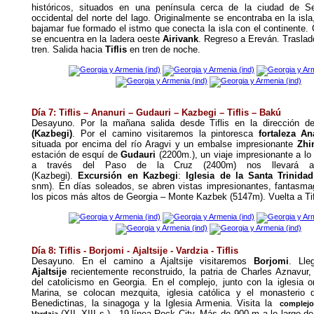
históricos, situados en una península cerca de la ciudad de S
occidental del norte del lago. Originalmente se encontraba en la isla
bajamar fue formado el istmo que conecta la isla con el continente.
se encuentra en la ladera oeste
Airivank
. Regreso a Ereván.
Traslad
tren. Salida hacia
Tiflis
en tren de noche.
Día 7: Tiflis – Ananuri
–
Gudauri
–
Kazbegi – Tiflis
–
Bakú
Desayuno. Por la mañana salida desde Tiflis en la dirección 
(Kazbegi)
. Por el camino visitaremos la pintoresca
fortaleza An
situada por encima del río Aragvi y un embalse impresionante
Zhi
estación de esquí de
Gudauri
(2200m.), un viaje impresionante a lo l
a través del Paso de la Cruz (2400m) nos llevará a 
(Kazbegi).
Excursión en Kazbegi
:
Iglesia de la Santa Trinidad
snm). En días soleados, se abren vistas impresionantes, fantasma
los picos más altos de Georgia – Monte Kazbek (5147m). Vuelta a Tif
Día 8: Tiflis - Borjomi - Ajaltsije - Vardzia - Tiflis
Desayuno. En el camino a Ajaltsije visitaremos
Borjomi
. Ll
Ajaltsije
recientemente reconstruido, la patria de Charles Aznavur, 
del catolicismo en Georgia. En el complejo, junto con la iglesia 
Marina, se colocan mezquita, iglesia católica y el monasterio
Benedictinas, la sinagoga y la Iglesia Armenia.
Visita la
complejo 
(XII- XIII s.) - 19-línea Rock City. Más de 900 m a lo largo de 