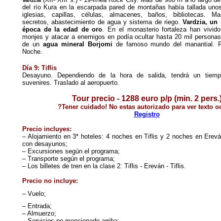
Vardzia
del río Kura en la escarpada pared de montañas había tallada un
iglesias, capillas, células, almacenes, baños, bibliotecas. M
secretos, abastecimiento de agua y sistema de riego.
Vardzia, un
época de la edad de oro
. En el monasterio fortaleza han vivi
monjes y atacar a enemigos en podía ocultar hasta 20 mil persona
de un
agua mineral Borjomi
de famoso mundo del manantial.
Noche.
Día 9: Tiflis
Desayuno. Dependiendo de la hora de salida, tendrá un tiemp
suvenires. Traslado al aeropuerto.
Tour precio - 1288 euro p/p (min. 2 pers.
?Tener cuidado! No estas autorizado para ver texto oc
Registro
Precio incluyes:
– Alojamiento en 3* hoteles: 4 noches en Tiflis y 2 noches en Erevá
con desayunos;
– Excursiones según el programa;
– Transporte según el programa;
– Los billetes de tren en la clase 2: Tiflis - Ereván - Tiflis.
Precio no incluye:
– Vuelo;
– Entrada;
– Almuerzo;
– Servicios no mencionado arriba;