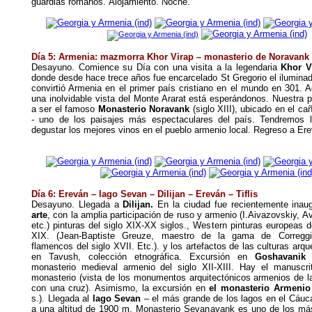
guardias romanos.
Alojamiento. Noche.
Día 5: Armenia: mazmorra
Khor Virap – monasterio de Noravank 
Desayuno
.
Comience su Día con una visita a la legendaria
Khor V
donde desde hace trece años fue encarcelado St Gregorio el iluminad
convirtió Armenia en el primer país cristiano en el mundo en 301. Aq
una inolvidable vista del Monte Ararat está esperándonos. Nuestra 
a ser el famoso
Monasterio Noravank
(siglo XIII), ubicado en el ca
- uno de los paisajes más espectaculares del país. Tendremos l
degustar los mejores vinos en el pueblo armenio local. Regreso a Er
Día 6: Ereván – lago Sevan –
Dilijan –
Ereván
– Tiflis
Desayuno.
Llegada a
Dilijan
.
En la ciudad fue recientemente ina
arte
, con la amplia participación de ruso y armenio (I.Aivazovskiy, 
etc.) pinturas del siglo XIX-XX siglos., Western pinturas europeas d
XIX. (Jean-Baptiste Greuze, maestro de la gama de Correggi
flamencos del siglo XVII. Etc.). y los artefactos de las culturas arqu
en Tavush, colección etnográfica.
E
xcursión en
Goshavanik
monasterio medieval armenio del siglo XII-XIII. Hay el manuscri
monasterio (vista de los monumentos arquitectónicos armenios de la
con una cruz). Asimismo, la excursión en
el monasterio Armenio
s.). Llegada al
lago Sevan
– el más grande de los lagos en el Cáuc
a una altitud de 1900 m. Monasterio Sevanavank es uno de los más