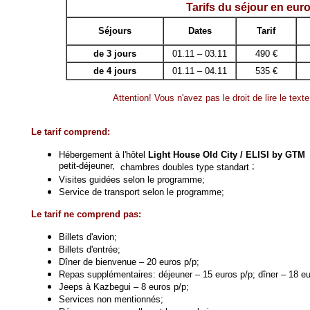
Tarifs du séjour en eur
Séjours
Dates
Tarif
de 3 jours
01.11 – 03.11
490 €
de 4 jours
01.11 – 04.11
535 €
Attention! Vous n'avez pas le droit de lire le tex
Le tarif comprend:
Hébergement à l'hôtel
Light House Old City
/ ELISI by GTM
petit-déjeuner,
;
chambres doubles type standart
Visites guidées selon le programme;
Service de transport selon le programme;
Le tarif ne comprend pas:
Billets d'avion;
Billets d'entrée;
Dîner de bienvenue – 20 euros p/p;
Repas supplémentaires: déjeuner – 15 euros p/p; dîner – 18 eu
Jeeps à Kazbegui – 8 euros p/p;
Services non mentionnés;