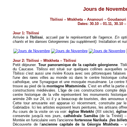
Jours de Novemb
Tbilissi – Mtskheta – Ananouri – Goudaouri 
Dates: 30.10 – 01.11, 30.10 –
Jour 1: Tbilissi
Arrivée à
Tbilissi
, accueil par le représentant de l'agence.
En opti
chants et les danses Géorgiennes (au supplément).
Installation
et nui
Jour 2: Tbilissi – Mtskheta – Tbilissi
Petit déjeuner.
Tour panoramique de la capitale géorgienne
. Tbi
du Caucase. Tbilissi est situé sur quelques collines auxquelles se
Tbilissi c'est aussi une rivière Koura avec ses pittoresques falaises q
l'une des rares villes au monde où dans le centre historique coha
catholique, une Synagogue et une mosquée musulmane. Le centre hi
trouve au pied de la
montagne Mtatsminda
. C’est en effet la partie
constructions médiévales. L'âge de ces constructions compte déjà
centre historique de la ville représentent les monuments historiques
animée 24h sur 24, ici il y a beaucoup de touristes, des amoureux 
Cette tour amusante est apparue ici récemment, construite par le
Gabriadze. Ici les artistes exposent leurs peintures, les artisans off
Au cours de la visite on va voir:
église Metekhi
(XII siècle),
églis
conservée jusqu'à nos jours,
cathédrale Saméba
(de la Trinité) –
Montée en funiculaire vers l'ancienne
forteresse Narikala
(les bille
Découverte de l’
ancienne capitale de la Géorgie Mtskheta
– vi