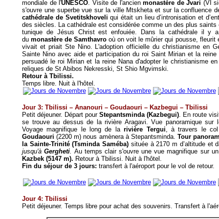
mondiale de l'
UNESCO
. Visite de l'ancien
monastère de Jvari
(VI s
s'ouvre une superbe vue sur la ville Mtskheta et sur la confluence d
cathédrale de Svetitskhoveli
qui était un lieu d’intronisation et d
des siècles. La cathédrale est considérée comme un des plus saints e
tunique de Jésus Christ est enfouiée. Dans la cathédrale il y a a
du
monastère de Samthavro
où on voit le mûrier qui pousse, fleurit 
vivait et priait Ste Nino. L'adoption officielle du christianisme e
Sainte Nino avec aide et participation du roi Saint Mirian et la rei
persuadé le roi Mirian et la reine Nana d'adopter le christianisme e
reliques de St Abibos Nekresski, St Shio Mgvimski.
Retour à Tbilissi.
Temps libre.
Nuit à l'hôtel.
Jour 3: Tbilissi – Ananouri – Goudaouri – Kazbegui – Tbilissi
Petit déjeuner. Départ pour
Stepantsminda (Kazbegui)
. En route visi
se trouve au dessus de la rivière Aragavi. Vue panoramique sur le
Voyage magnifique le long de la
rivière Tergui
, à travers le c
Goudaouri
(2200 m) nous amènera à Stepantsminda.
Tour panoram
la Sainte-Trinité (Tsminda Saméba)
située à 2170 m d’altitude et 
jusqu'à
Gergheti
.
Au temps clair s'ouvre une vue magnifique sur u
Kazbek (5147 m).
Retour à Tbilissi. Nuit à l'hôtel.
Fin du séjour de 3 jours:
transfert à l'aéroport pour le vol de retour.
Jour 4: Tbilissi
Petit déjeuner. Temps libre pour achat des souvenirs. Transfert à l'aéro