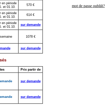
r en période
570
€
mot de passe oubliй?
6. et 01.10.
r en période
614
€
6. et 01.10.
r en période
sur demande
6. et 01.10.
 semaine
1078
€
emande
sur demande
isés
tes
Prix partir de
 demande
sur demande
 demande
sur demande