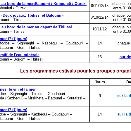
é au bord de la mer:
Batoumi / Kobouleti / Oureki
chaque jou
8/11/12/15
bouleti / Oureki
entre 01.0
 «Deux joyaux: Tbilissi et Batoumi»
chaque jou
8/10/12/14
toumi – Tbilissi
entre 01.0
é au bord de la mer au départ de Tbilissi
chaque jou
10/11/12
toumi – Tbilissi
entre 01.0
 mer (7+7 jours)
 Bodbe – Sighnaghi – Kazbegui – Goudaouri –
14
chaque
atoumi – Gori – Tbilissi
ratif de l'eau minérale
16
sur d
toumi – Borjomi – Tbilissi
Les programmes estivals pour les groupes organ
Jours
Da
es, le vin et la mer
odbe – Sighnaghi – Tbilissi – Goudaouri –
9
sur la
da (Kazbegui) – Mtskheta – Batoumi – Koutaissi –
 mer (7+7 jours)
odbe – Sighnaghi – Kazbegui – Goudaouri –
14
sur la
atoumi – Gori – Tbilissi