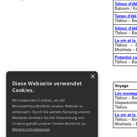
Séjour d'ét
Batoumi / Ko
Tango d'été
Tbilissi – Ba
Séjour d'ét
Tbilissi – Ba
Le vin et la
Tbilissi –
Mtskheta – B
Potentiel cu
Tbilissi – Ba
×
Diese Webseite verwendet
Voyage
Cookies.
Les montagn
Tbilissi – B
Wir verwenden Cookies, um die
Stepantsmin
Benutzerfreundlichkeit unserer Website zu
Tbilissi
verbessern. Durch die weitere Nutzung unserer
Le vin et la
Webseite stimmen Sie der Verwendung von
Tbilissi – B
Cookies gemäß unserer Cookie-Richtlinie zu.
Mtskheta – B
Weitere Informationen