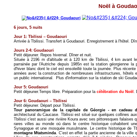
Noël à Goudao
6 jours, 5 nuits
Jour 1: Tbilissi – Goudaouri
Arrivée à Tbilissi. Transfert à Goudaouri. Enregistrement à l'hôtel. Dîne
Jours 2-4: Goudaouri
Petit déjeuner.
Repos hivernal. Dîner et nuit.
Située à 2196 m d'altitude et à 120 km de Tbilissi, 4 km avant le
parrainée par l'Autriche depuis 1985n est la station géorgienne l
d'hiver blanc dont le ciel est ensoleillé toute la journée.
Plus récente 
années avec la construction de nombreuses infrastructures, hôtels et
un public international.
Plus d'information sur la station de ski Goud
Jour 5: Goudaouri
Petit déjeuner.
Temps libre. Préparation pour la
célébration du Noël
. 
Jour 6: Goudaouri – Tbilissi
Petit déjeuner. Départ pour Tbilissi.
Tour panoramique de la capitale de Géorgie - en cadeau 
architectural du Caucase. Tbilissi est situé sur quelques collines aux
Tbilissi c'est aussi une rivière Koura avec ses pittoresques falaises qui
rares villes au monde où dans le centre historique cohabitent une
Synagogue et une mosquée musulmane. Le centre historique de Tb
montagne Mtatsminda
. C’est en effet la partie ancienne de la vill