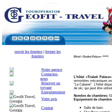
ouvrir les fenetres
|
fermer les
fenetres
Hôtel «Trialeti Palace» ****
Notre agence
Contactez-
L'hôtel «Trialeti Palace
nous
remontées mécaniques est p
Réserver un
"La Cabane". L'hôtel disp
voyage
de ski, qui peut être utilis
Enregistrement
Nombre de chambres:
51
Votre avis
Equipement de chambre
Contrat
Salle de bain;