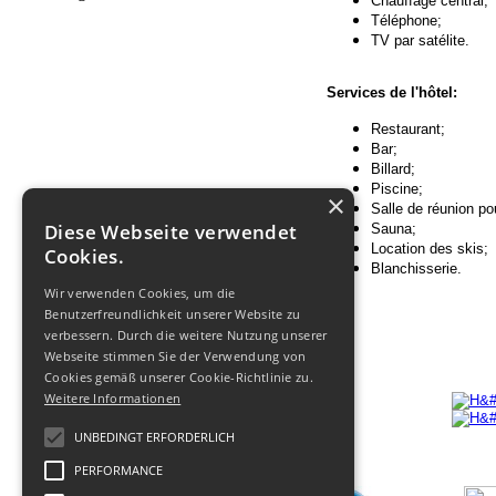
Chauffage central;
Téléphone;
TV par satélite.
Services de l'hôtel:
Restaurant;
Bar;
Billard;
Piscine;
×
Salle de réunion po
Diese Webseite verwendet
Sauna;
Location des skis;
Cookies.
Blanchisserie.
Wir verwenden Cookies, um die
Benutzerfreundlichkeit unserer Website zu
verbessern. Durch die weitere Nutzung unserer
Webseite stimmen Sie der Verwendung von
Cookies gemäß unserer Cookie-Richtlinie zu.
Weitere Informationen
UNBEDINGT ERFORDERLICH
PERFORMANCE