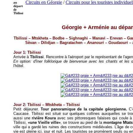
Circuits en Géorgie
/
Circuits pour les touristes individuel
au
départ
de
Tbilissi
Géorgie + Arménie au départ
Tbilissi – Mtskheta – Bodbe – Sighnaghi – Manavi – Erevan – Ga
Sèvan – Dilidjan – Bagratachen
– Ananouri – Goudaouri –
Jour 1: Tbilissi
Arrivée à
Tbilissi
. Rencontre à l'aéroport par le représentant de l'agenc
En option: d'îner folklorique de bienvenue avec les chants et les
l'hôtel.
Jour 2: Tbilissi – Mtskheta – Tbilissi
Petit déjeuner.
Tour panoramique de la capitale géorgienne.
C’e
Caucase. Tbilissi est situé sur quelques collines auxquelles se trou
aussi une
rivière Koura
avec ses pittoresques falaises qui coule à t
Tbilissi,
«une Vieille ville»
, se trouve au pied de la
montagne Mtat
ville qui a gardé les ruines des constructions médiévales. L'âge de 
vie est pleine ici, jour et nuit. Les touristes se promènent seuls ou