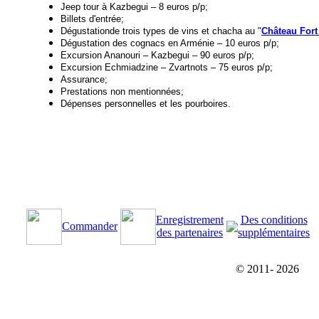
Jeep tour à Kazbegui – 8 euros p/p;
Billets d'entrée;
Dégustationde trois types de vins et chacha au "
Château Fort
Dégustation des cognacs en Arménie – 10 euros p/p;
Excursion Ananouri – Kazbegui – 90 euros p/p;
Excursion Echmiadzine – Zvartnots – 75 euros p/p;
Assurance;
Prestations non mentionnées;
Dépenses personnelles et les pourboires.
Enregistrement
Des conditions
Commander
des partenaires
supplémentaires
© 2011-
2026