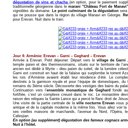
dégustation de vins et chacha
(en option, pour le paiement suppl
traditionnelle géorgienne dans le
marani "Château Fort de Manavi
vignobles du domaine.
Le point culminant de la dégustation
ser
qui ne pousse que dans la région du village Manavi en Géorgie.
Re
pour Erevan. Nuit dans le train.
Jour 4: Arménie: Erevan – Garni – Geghard – Erevan
Arrivée à Erevan. Petit déjeuner. Départ vers le
village de Garni 
temple païen et des thermesromains, situés sur le territoire de l’a
ancien est dédié à Myrte – dieu païen du soleil, de la lumière céles
Garni est construit en haut de la falaise qui surplombe le torrent Aza
les rois d’Arménie avaient établi leur résidence d’été. Le comp
destinés à la garnison royale et pour l’équipe de domestiques, du 
romains du 3ième siècle. Découverte des vestiges des bains du pala
Continuation vers l’
ensemble monastique de Geghard
fondé au 
fortifiée, c’est un complexe creusé dans le roc. Le monastère devi
raison des reliques la Sainte Lance qui a percé le flanc droit de Jésus
Une visite de la partie centrale de la
ville nocturne Erevan
vous pe
antique et de la capitale moderne à la même fois. Vous allez voir l
ses vieilles maisons de marchands, l'avenue du Nord, l'Opéra, l
Cafesjian.
En option (au supplément) dégustation des fameux cognacs arm
Nuit à l'hôtel.