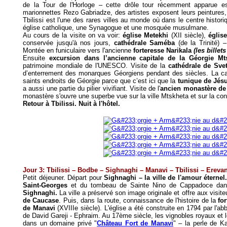
de la Tour de l'Horloge – cette drôle tour récemment apparue est
marionnettes Rezo Gabriadze, des artistes exposent leurs peintures,
Tbilissi est l'une des rares villes au monde où dans le centre histor
église catholique, une Synagogue et une mosquée musulmane.
Au cours de la visite on va voir:
église Metekhi
(XII siècle),
églis
conservée jusqu'à nos jours,
cathédrale Saméba
(de la Trinité) 
Montée en funiculaire vers l'ancienne
forteresse Narikala
(les billet
Ensuite
excursion dans l’ancienne capitale de la Géorgie Mt
patrimoine mondiale de l'UNESCO. Visite de la
cathédrale de Sve
d’enterrement des monarques Géorgiens pendant des siècles. La c
saints endroits de Géorgie parce que c’est ici que la
tunique de Jésu
a aussi une partie du pilier vivifiant. Visite de l'
ancien monastère de 
monastère s'ouvre une superbe vue sur la ville Mtskheta et sur la co
Retour à Tbilissi. Nuit à l'hôtel.
Jour 3: Tbilissi – Bodbe – Sighnaghi – Manavi – Tbilissi – Ereva
Petit déjeuner. Départ pour
Sighnaghi – la ville de l'amour éternel
Saint-Georges
et du tombeau de Sainte Nino de Cappadoce dans
Sighnaghi.
La ville a préservé son image originale et offre aux visi
de Caucase
. Puis, dans la route, connaissance de l'histoire de la
fo
de Manavi
(XVIIIe siècle). L'église a été construite en 1794 par l'a
de David Gareji - Ephraim. Au 17ème siècle, les vignobles royaux et le
dans un domaine privé "
Château Fort de Manavi
" – la perle de K