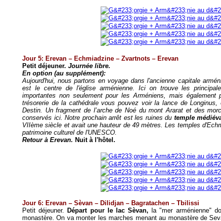
Jour 5: Erevan – Echmiadzine – Zvartnots – Erevan
Petit déjeuner.
Journée libre.
En option (au supplément):
Aujourd'hui, nous partons en voyage dans l'ancienne capitale armé
est le centre de l'église arménienne. Ici on trouve les principal
importantes non seulement pour les Arméniens, mais également po
trésorerie de la cathédrale vous pouvez voir la lance de Longinu
Destin. Un fragment de l’arche de Noé du mont Ararat et des morc
conservés ici. Notre prochain arrêt est les ruines du
temple médiéva
VIIème siècle et avait une hauteur de 49 mètres. Les temples d'Echmia
patrimoine culturel de l'UNESCO.
Retour à Erevan.
Nuit à l'hôtel.
Jour 6: Erevan – Sèvan – Dilidjan – Bagratachen – Tbilissi
Petit déjeuner.
Départ pour le lac Sèvan,
la "mer arménienne" dont
monastère. On va monter les marches menant au monastère de Seva