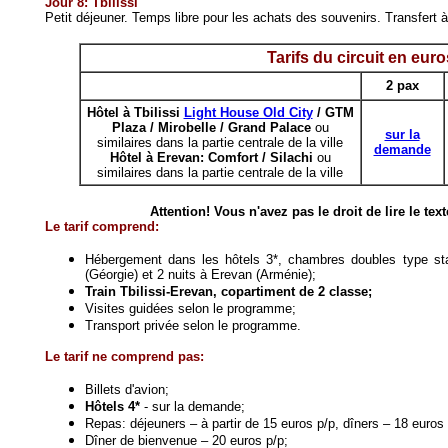
Jour 8: Tbilissi
Petit déjeuner. Temps libre pour les achats des souvenirs. Transfert à l
Tarifs du circuit en euro
2 pax
Hôtel à Tbilissi
Light House Old City
/ GTM
Plaza / Mirobelle / Grand Palace
ou
sur la
similaires dans la partie centrale de la ville
demande
Hôtel à Erevan: Comfort / Silachi
ou
similaires dans la partie centrale de la ville
Attention! Vous n'avez pas le droit de lire le tex
Le tarif comprend:
Hébergement dans les hôtels 3*, chambres doubles type stand
(Géorgie) et 2 nuits à Erevan (Arménie);
Train Tbilissi-Erevan, copartiment de 2 classe;
Visites guidées selon le programme;
Transport privée selon le programme.
Le tarif ne comprend pas:
Billets d'avion;
Hôtels 4*
- sur la demande;
Repas: déjeuners – à partir de 15 euros p/p, dîners – 18 euros 
Dîner de bienvenue – 20 euros p/p;