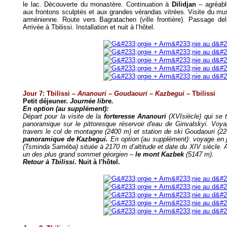
le lac. Découverte du monastère. Continuation à
Dilidjan
– agréabl
aux frontons sculptés et aux grandes vérandas vitrées. Visite du mu
arménienne. Route vers Bagratachen (ville frontière). Passage del
Arrivée à Tbilissi. Installation et nuit à l’hôtel.
Jour 7: Tbilissi
– Ananouri – Goudaouri – Kazbegui –
Tbilissi
Petit déjeuner.
Journée libre.
En option (au supplément):
Départ pour la visite de la
forteresse Ananouri
(XVIsiècle) qui se 
panoramique sur le pittoresque réservoir d'eau de Ginvalskyi. Voyag
travers le col de montagne (2400 m) et station de ski Goudaouri 
panoramique de Kazbegui.
En option (au supplément): voyage en je
(Tsminda Saméba) située à 2170 m d’altitude et date du XIV siècle. 
un des plus grand sommet géorgien –
le mont Kazbek
(5147 m).
Retour à Tbilissi.
Nuit à l'hôtel.