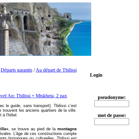
/
Départs garantis
/
Au départ de Tbilissi
Login
pseudonyme:
ec le guide, sans transport). Tbilissi c’est
 trouvent les anciens quartiers de la ville.
 à l'hôtel.
mot de passe:
ille»
, se trouve au pied de la
montagne
diévales. L'âge de ces constructions compte
nts historiques ou culturelles.
Tbilissi est