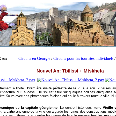
Circuits en Géorgie
/
Circuits pour les touristes individuels
 2 pax
Nouvel An: Tbilissi + Mtskheta
trement à l'hôtel.
Première visite pédestre de la ville
le soir (2 heures av
chitectural du Caucase. Tbilissi est situé sur quelques collines auxquelles se
ière Koura avec ses pittoresques falaises qui coule à travers toute la ville. Nuit
ramique de la capitale géorgienne
. Le centre historique,
«une Vieille v
t la partie ancienne de la ville qui a gardé les ruines des constructions mé
 tous les bâtiments au centre historique de la ville représentent les monume