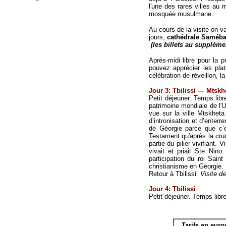
l'une des rares villes au
mosquée musulmane.
Au cours de la visite on v
jours,
cathédrale Saméb
(les billets au suppléme
Après-midi libre pour la p
pouvez apprécier les plat
célébration de réveillon, l
Jour 3: Tbilissi — Mtskhe
Petit déjeuner. Temps libr
patrimoine mondiale de l'
vue sur la ville Mtskhet
d’intronisation et d’ente
de Géorgie parce que c’e
Testament qu'après la cruc
partie du pilier vivifiant. 
vivait et priait Ste Nin
participation du roi Sain
christianisme en Géorgie. 
Retour à Tbilissi.
Visite d
Jour 4: Tbilissi
Petit déjeuner. Temps libre
Tarifs en eur