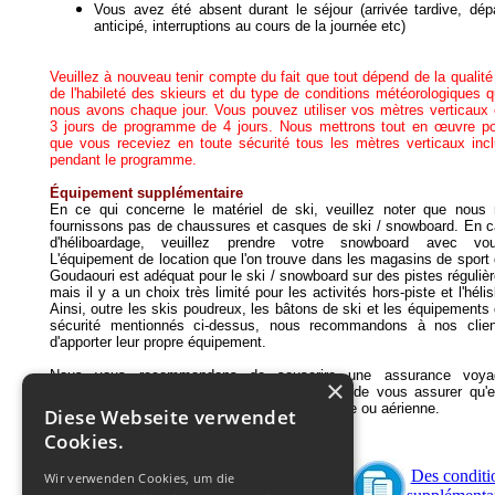
Vous avez été absent durant le séjour (arrivée tardive, dép
anticipé, interruptions au cours de la journée etc)
Veuillez à nouveau tenir compte du fait que tout dépend de la qualité
de l'habileté des skieurs et du type de conditions météorologiques 
nous avons chaque jour. Vous pouvez utiliser vos mètres verticaux
3 jours de programme de 4 jours. Nous mettrons tout en œuvre p
que vous receviez en toute sécurité tous les mètres verticaux inc
pendant le programme.
Équipement supplémentaire
En ce qui concerne le matériel de ski, veuillez noter que nous
fournissons pas de chaussures et casques de ski / snowboard. En 
d'héliboardage, veuillez prendre votre snowboard avec vou
L'équipement de location que l'on trouve dans les magasins de sport
Goudaouri est adéquat pour le ski / snowboard sur des pistes réguliè
mais il y a un choix très limité pour les activités hors-piste et l'hélis
Ainsi, outre les skis poudreux, les bâtons de ski et les équipements
sécurité mentionnés ci-dessus, nous recommandons à nos clien
d'apporter leur propre équipement.
Nous vous recommandons de souscrire une assurance voya
×
médicale avant votre arrivée à Goudaouri et de vous assurer qu'e
comprend les transferts par ambulance terrestre ou aérienne.
Diese Webseite verwendet
Cookies.
Enregistrement
Des conditi
Wir verwenden Cookies, um die
Commander