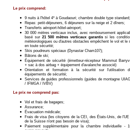
Le prix comprend:
9 nuits à l'hôtel 4* à Goudaouri; chambre double type standard
Repas: petit-déjeuners, 6 déjeuners sur la neige et 2 dîners;
Transferts aéroport-hôtel-aéroport;
30 000 mètres verticaux inclus, avec remboursement applica
basé sur
21 5
00 mètres verticaux garantis
si les conditi
météorologiques ou d'autres obstacles empêchent le vol et le 
en toute sécurité;
Skis poudreurs spéciaux (Dynastar Cham107);
Bâtons de ski;
Équipement de sécurité (émetteur-récepteur Mammut Barry
+ sac à dos airbag + équipement d'avalanche associé)
Orientation et formation à la sécurité sur l'utilisation 
équipements de sécurité;
Services de guides professionnels (guides de montagne UI
/ IFMGA / IVBV)
Le prix ne comprend pas:
Vol et frais de bagages;
Assurance;
Évacuation médicale;
Frais de visa (les citoyens de la CEI, des États-Unis, de l'UE
de la Suisse n'ont pas besoin de visa);
Paiement supplémentaire pour la chambre individuelle - 