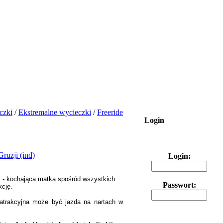
czki
/
Ekstremalne wycieczki
/
Freeride
Login
Login:
i
- kochająca matka spośród wszystkich
Passwort:
kcję.
 atrakcyjna może być jazda na nartach w