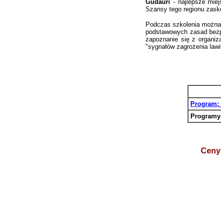
Gudauri
- najlepsze miej
Szansy tego regionu zask
Podczas szkolenia można d
podstawowych zasad bezpie
zapoznanie się z organiz
"sygnałów zagrożenia law
Program: 
Programy
Ceny