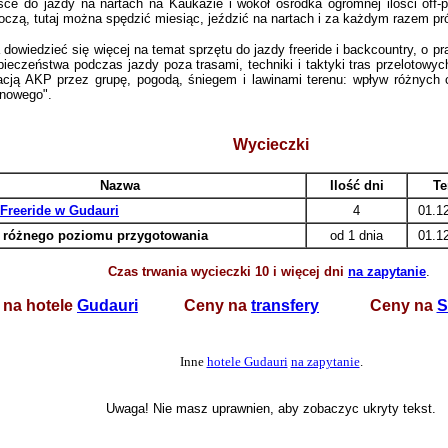
sce do jazdy na nartach na Kaukazie i wokół ośrodka ogromnej ilości off-
oczą, tutaj można spędzić miesi
ąc, jeździć na nartach i za każdym razem p
owiedzieć się więcej na temat sprzętu do jazdy freeride i backcountry, o p
czeństwa podczas jazdy poza trasami, techniki i taktyki tras przelotowych
acją AKP przez grupę, pogodą, śniegem i lawinami terenu: wpływ różnych
inowego".
Wycieczki
Nazwa
Ilość dni
Te
Freeride w Gudauri
4
01.1
 różnego poziomu przygotowania
od 1 dnia
01.1
Czas trwania wycieczki 10 i więcej dni
na zapytanie
.
 na hotele
Gudauri
Ceny na
transfery
Ceny na
S
Inne
hotele Gudauri
na zapytanie
.
Uwaga! Nie masz uprawnien, aby zobaczyc ukryty tekst.