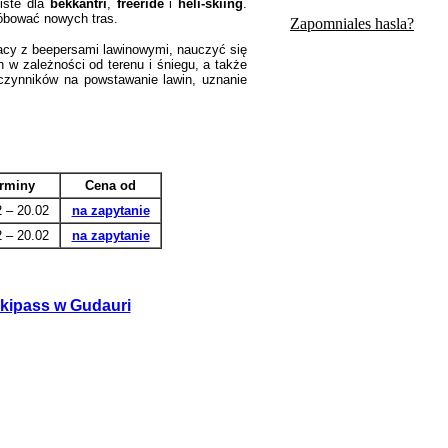
piste dla
bekkantri
,
freeride
i
heli-skiing
.
róbować nowych tras.
Zapomniales hasla?
racy z beepersami lawinowymi, nauczyć się
 w zależności od terenu i śniegu, a także
 czynników na powstawanie lawin, uznanie
rminy
Cena od
2 – 20.02
na zapytanie
2 – 20.02
na zapytanie
kipass w Gudauri