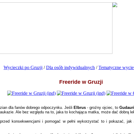
Wycieczki po Gruzji
/
Dla osób indywidualnych
/
Tematyczne wycie
Freeride w Gruzji
ian dla fanów dobrego odpoczynku. Jeśli
Elbrus
- groźny ojciec, to
Gudaur
Kaukazie. Ale bez względu na to, jaka to kochająca matka, może dać dobrą le
 przed konsekwencjami i pomogać w pełni wykorzystać to i pokazać, jak