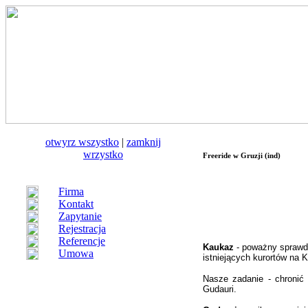
otwуrz wszystko
|
zamknij
wrzystko
Freeride w Gruzji (ind)
Firma
Kontakt
Zapytanie
Rejestracja
Referencje
Kaukaz
- poważny sprawdz
Umowa
istniejących kurortów na 
Nasze zadanie - chronić
Gudauri.