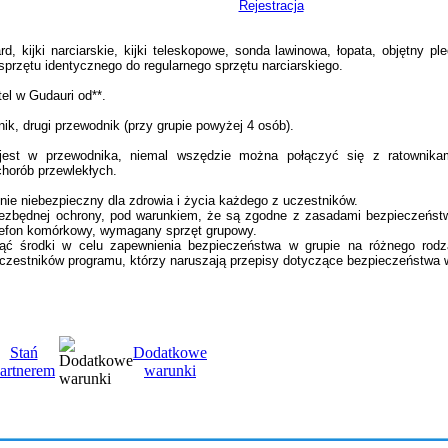
Rejestracja
rd, kijki narciarskie, kijki teleskopowe, sonda lawinowa, łopata, objętny p
sprzętu identycznego do regularnego sprzętu narciarskiego.
tel w Gudauri od**.
k, drugi przewodnik (przy grupie powyżej 4 osób).
jest w przewodnika, niemal wszędzie można połączyć się z ratownik
chorób przewlekłych.
lnie niebezpieczny dla zdrowia i życia każdego z uczestników.
iezbędnej ochrony, pod warunkiem, że są zgodne z zasadami bezpieczeńst
telefon komórkowy, wymagany sprzęt grupowy.
ć środki w celu zapewnienia bezpieczeństwa w grupie na różnego rodzaj
uczestników programu, którzy naruszają przepisy dotyczące bezpieczeństwa 
Stań
Dodatkowe
artnerem
warunki