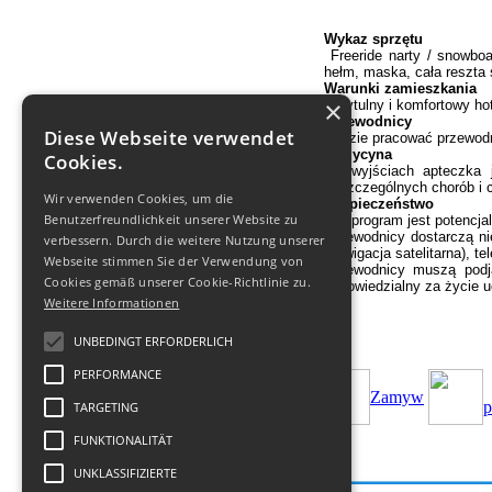
Wykaz sprzętu
Freeride narty / snowboa
hełm, maska, cała reszta 
Warunki zamieszkania
×
Przytulny i komfortowy ho
Przewodnicy
Diese Webseite verwendet
Będzie pracować przewodni
Medycyna
Cookies.
Na wyjściach apteczka 
poszczególnych chorób i 
Wir verwenden Cookies, um die
Bezpieczeństwo
Benutzerfreundlichkeit unserer Website zu
Ten program jest potencja
Przewodnicy dostarczą n
verbessern. Durch die weitere Nutzung unserer
(nawigacja satelitarna), 
Webseite stimmen Sie der Verwendung von
Przewodnicy muszą podją
Cookies gemäß unserer Cookie-Richtlinie zu.
odpowiedzialny za życie 
Weitere Informationen
UNBEDINGT ERFORDERLICH
PERFORMANCE
Zamуw
p
TARGETING
FUNKTIONALITÄT
UNKLASSIFIZIERTE