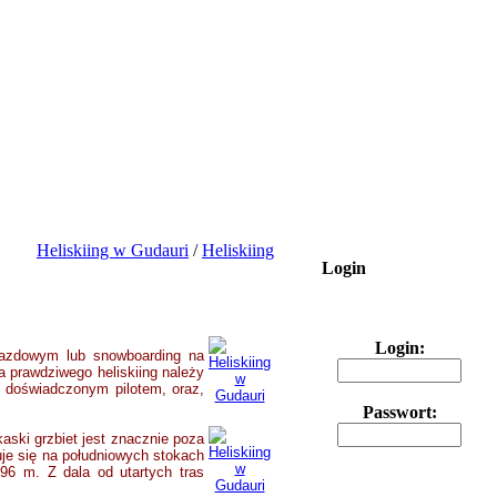
Heliskiing w Gudauri
/
Heliskiing
Login
Login:
zjazdowym lub snowboarding na
a prawdziwego heliskiing należy
z doświadczonym pilotem, oraz,
Passwort:
ski grzbiet jest znacznie poza
uje się na południowych stokach
196 m. Z dala od utartych tras