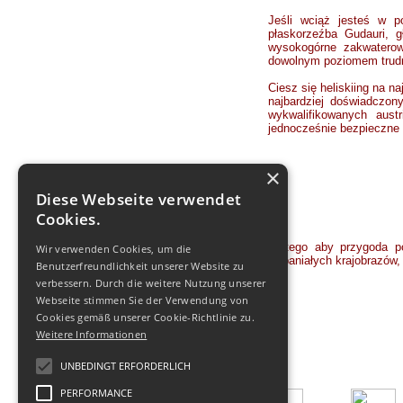
Jeśli wciąż jesteś w po
płaskorzeźba Gudauri, g
wysokogórne zakwaterowa
dowolnym poziomem trud
Ciesz się heliskiing na 
najbardziej doświadczon
wykwalifikowanych austr
jednocześnie bezpieczne
×
Diese Webseite verwendet
Cookies.
Dlatego aby przygoda p
Wir verwenden Cookies, um die
wspaniałych krajobrazów
Benutzerfreundlichkeit unserer Website zu
verbessern. Durch die weitere Nutzung unserer
Webseite stimmen Sie der Verwendung von
Cookies gemäß unserer Cookie-Richtlinie zu.
Weitere Informationen
UNBEDINGT ERFORDERLICH
PERFORMANCE