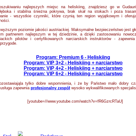
szukiwaniu najlepszych miejsc na heliskiing, znajdziesz go w Gudauri
łęboka i stabilna śnieżna pokrywa,
brak skał na stokach i poza trasam
nie - wszystkie czynniki, które czynią ten region wyjątkowym i oferuj
ności.
najwyższym poziomie jakości austriackiej. Maksymalne bezpieczeństwo jest g
ym partnerem najlepszym w tej dziedzinie, a dzięki zastosowaniu nowocze
iackich pilotów i certyfikowanych narciarskich instruktorów - zapewn
 przygode.
Program: Premium 6 - Heliskiing
Program: VIP 3+2 - Heliskiing + narciarstwo
Program: VIP 4+2 - Heliskiing + narciarstwo
Program: VIP 6+2 - Heliskiing + narciarstwo
ozostawiająla tylko dobre wspomnienia, i że by Państwo mało dobry cza
, usługa zapewnia
profesjonalny zespół
wysoko wykwalifikowanych specjalis
[youtube=//www.youtube.com/watch?v=fR6GzrcRTaU]