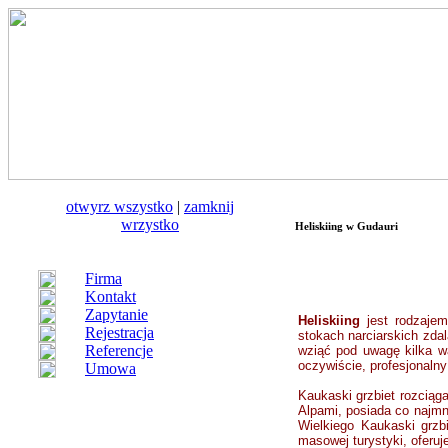
otwуrz wszystko
|
zamknij
wrzystko
Heliskiing w Gudauri
Firma
Kontakt
Zapytanie
Heliskiing
jest
rodzajem
Rejestracja
stokach narciarskich zda
Referencje
wziąć pod uwagę kilka 
oczywiście, profesjonalny
Umowa
Kaukaski grzbiet rozciąg
Alpami, posiada co najmn
Wielkiego Kaukaski grzb
masowej turystyki, oferuje