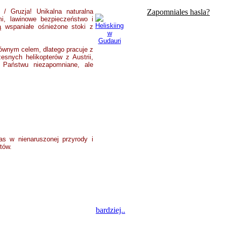
 / Gruzja! Unikalna naturalna
Zapomniales hasla?
i, lawinowe bezpieczeństwo i
ą wspaniałe ośnieżone stoki z
łównym celem, dlatego pracuje z
snych helikopterów z Austrii,
ia Państwu niezapomniane, ale
s w nienaruszonej przyrody i
tów.
bardziej..