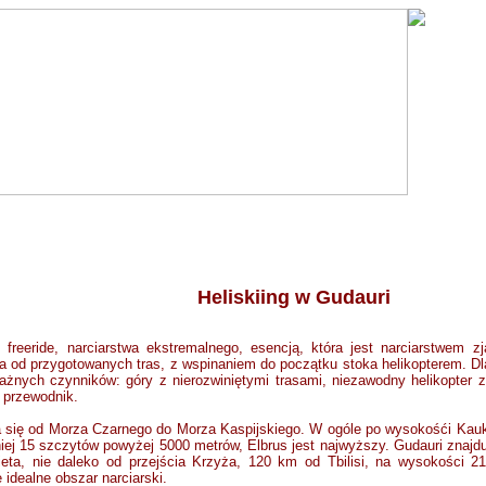
Heliskiing w Gudauri
 freeride
,
narciarstwa ekstremalnego, esencją, która jest narciarstwem 
la od przygotowanych tras, z wspinaniem do początku stoka helikopterem. Dl
ważnych czynników:
gór
y z
nierozwiniętymi trasami, niezawodny helikopter 
 przewodnik.
a się od Morza Czarnego do Morza Kaspijskiego. W ogóle po wysokośći Kauka
iej 15 szczytów powyżej 5000 metrów, Elbrus jest najwyższy. Gudauri znajd
ieta, nie daleko od przejścia Krzyża, 120 km od Tbilisi, na wysokości 2
 idealne obszar narciarski.