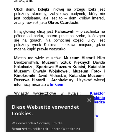
atrakcjami.
Obok domu
kolejki liniowej
na brzegu rzeki jest
polożony skromny, zabytkowy budynek, który nie
jest podpisany, ale jest to – dom królów Imereti,
znany również jako
Okros Czardachi.
Inną główną ulicą jest
Paliaszwili
– przechodzi na
północ od parku, potem przecina rzekę, kończąca
się na górach. Na północnej
częśći ulicy jest
polożony rynek Kutaisi – ciekawe miejsce, gdzie
można kupić prawie wszystko.
Miasto ma wiele muzeów:
Muzeum Historii
Niko
Berdzenishvili,
Muzeum Sztuk Pięknych
Davida
Kakabadze,
Sportowe Muzeum Kutaisi
,
Kutaiskie
Muzeum Chwały Wojskowej
,
Muzeum Foto- i
Kinokroniki
David Mkheidze,
Kutaiskie Muzeum-
Rezerwa Historii i Architektury
. Uzyskać więcej
informacji można za
linkiem
.
Wyjazdy wycieczkowe w Kutaisi:
Klasztor
×
Mocameta
,
Klasztof Gelati
,
Jaskinia
Sataplia
,
ruiny Pałacu Geguti
,
twierdza
Diese Webseite verwendet
Szaropani
,
kanion Okace
i
kanion Martwili
.
Cookies.
Hotele Kutaisi można zobaczyć w
hotele w
Kutaisi
Wir verwenden Cookies, um die
Benutzerfreundlichkeit unserer Website zu