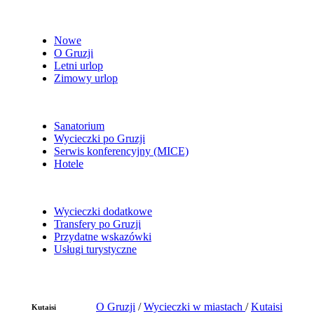
Nowe
O Gruzji
Letni urlop
Zimowy urlop
Sanatorium
Wycieczki po Gruzji
Serwis konferencyjny (MICE)
Hotele
Wycieczki dodatkowe
Transfery po Gruzji
Przydatne wskazówki
Usługi turystyczne
O Gruzji
/
Wycieczki w miastach
/
Kutaisi
Kutaisi