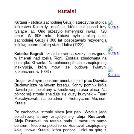
Kutaisi
Kutaisi
- stolica zachodniej Gruzji, starożytna stolica
królestwa Kolchidy, mieście, które jest ponad trzy
tysiące lat. Ono przeżyło kimeryjski inwazji 720
p.n.e. W 806 roku, Kutaisi było stolicą
całej
zachodniej Gruzji i 300 lat pozostawało rezydencją
królów, potem stolicą stało Tbilisi (1122).
Katedra Bagrati
-
znajduje się na szczycie wzgórza
w Imereti nad rzeką Rioni
. Została zbudowana na
początku XI wieku. Na północnej ścianie znajduje się
inskrypcja, która mówi że budowę świątyni
zakończono w 1003
r
.
Drugim ważnym
punktem orientacji jest
plac
Dawida
Budowniczy
na lewym brzegu. Konny pomnik króla
Dawida jest położony w środkowej części placa. Na
północnej stronie znajduje się duży budynek – Teatr
Meschyszwili, na południu – Historyczne Muzeum
Kutaisi.
Po zachodniej stronie placu jest park. Wzdłuż jego
południowej strony znajduje się
aleja Rustaveli
.
Aleja Rustaveli na terenie parku i mostu to samo
centrum. Nieco na południe od Rustaveli znajduje się
kolej linowa Kutaisi, która podnosi ludzi na górę z