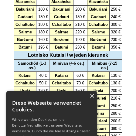
Alazańska
Alazańskai
Alazańska
Bakuriani
180 €
Bakuriani
200 €
Bakuriani
250 €
Gudauri
130 €
Gudauri
180 €
Gudauri
240 €
Cchaltubo
180 €
Cchaltubo
210 €
Cchaltubo
300 €
Sairme
180 €
Sairme
220 €
Sairme
320 €
Borżomi
160 €
Borżomi
190 €
Borżomi
230 €
Batumi
195 €
Batumi
250 €
Batumi
350 €
Lotnisko Kutaisi / w jeden kierunek
Samochód (1-3
Minivan (4-6 os.)
Minibus (7-15
os.)
os.)
Kutaisi
40 €
Kutaisi
60 €
Kutaisi
130 €
Cchaltubo
50 €
Cchaltubo
70 €
Cchaltubo
130 €
Ureki
120 €
Ureki
150 €
Ureki
200 €
×
Kobuleti
130 €
Kobuleti
160 €
Kobuleti
210 €
Diese Webseite verwendet
Batumi
130 €
Batumi
180 €
Batumi
250 €
Cookies.
Tbilisi
180 €
Tbilisi
210 €
Tbilisi
280 €
Wir verwenden Cookies, um die
Bakuriani
180 €
Bakuriani
210 €
Bakuriani
260 €
Benutzerfreundlichkeit unserer Website zu
Gudauri
220 €
Gudauri
280 €
Gudauri
390 €
verbessern. Durch die weitere Nutzung unserer