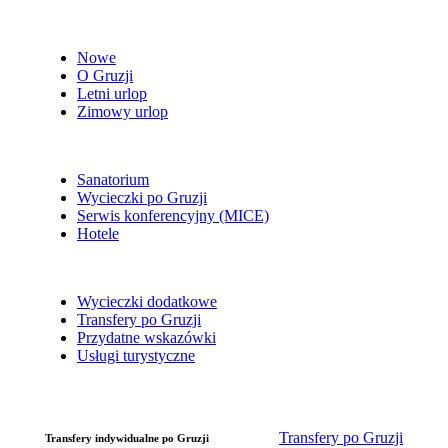
Nowe
O Gruzji
Letni urlop
Zimowy urlop
Sanatorium
Wycieczki po Gruzji
Serwis konferencyjny (MICE)
Hotele
Wycieczki dodatkowe
Transfery po Gruzji
Przydatne wskazówki
Usługi turystyczne
Transfery po Gruzji
Transfery indywidualne po Gruzji