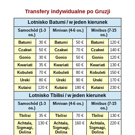
Transfery indywidualne po Gruzji
Lotnisko Batumi / w jeden kierunek
Samochód (1-3
Minivan (4-6 os.)
Minibus (7-15
os.)
os.)
Batumi
30 €
Batumi
50 €
Batumi
120 €
Czakwi
50 €
Czakwi
70 €
Czakwi
140 €
Gonio
30 €
Gonio
50 €
Gonio
120 €
Kwariati
35 €
Kwariati
60 €
Kwariati
130 €
Kobuleti
70 €
Kobuleti
80 €
Kobuleti
150 €
Ureki
80 €
Ureki
90 €
Ureki
170 €
Kutaisi
120 €
Kutaisi
180 €
Kutaisi
230 €
Lotnisko Tbilisi / w jeden kierunek
Samochód (1-3
Minivan (4-6 os.)
Minibus (7-15
os.)
os.)
Tbilisi
35 €
Tbilisi
70 €
Tbilisi
130 €
Achtala,
130 €
Achtala,
160 €
Achtala,
220 €
Sigmagi,
Sigmagi,
Sigmagi,
Dolina
Dolina
Dolina