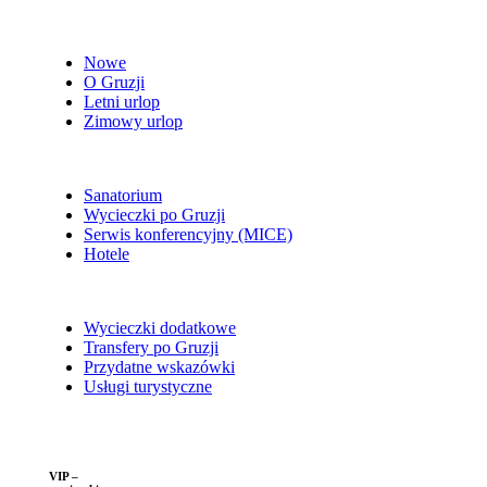
Nowe
O Gruzji
Letni urlop
Zimowy urlop
Sanatorium
Wycieczki po Gruzji
Serwis konferencyjny (MICE)
Hotele
Wycieczki dodatkowe
Transfery po Gruzji
Przydatne wskazówki
Usługi turystyczne
VIP –