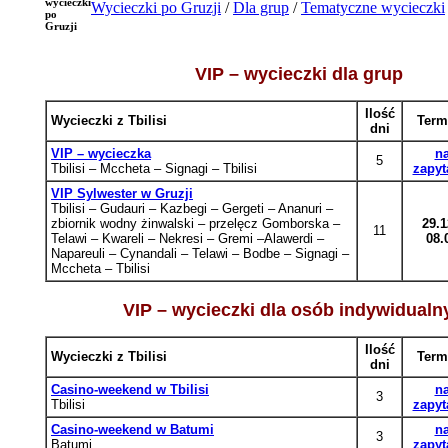
wycieczki
Wycieczki po Gruzji
/
Dla grup
/
Tematyczne wycieczki
po
Gruzji
VIP – wycieczki dla grup
Ilość
Wycieczki z Tbilisi
Term
dni
VIP – wycieczka
n
5
Tbilisi – Mccheta – Signagi – Tbilisi
zapyt
VIP Sylwester w Gruzji
Tbilisi – Gudauri
– Kazbegi
– Gergeti
– Ananuri
–
zbiornik wodny żinwalski
– przelęcz Gomborska
–
29.1
11
Telawi
– Kwa
reli – Nekresi
– Gremi
–Alawerdi
–
08.
Napareuli
– Cynandali
– Telawi
– Bodbe
–
Signagi –
Mccheta – Tbilisi
VIP – wycieczki dla osób indywidualn
Ilość
Wycieczki z Tbilisi
Term
dni
Casino-weekend w Tbilisi
n
3
Tbilisi
zapyt
Casino-weekend w Batumi
n
3
Batumi
zapyt