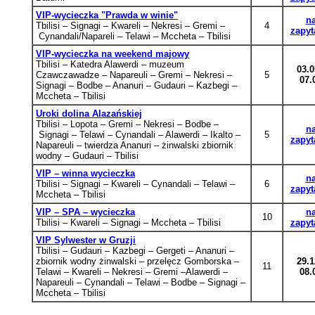
VIP-wycieczka "Prawda w winie"
n
Tbilisi – Signagi – Kwareli – Nekresi
– Gremi
–
4
zapyt
Cynandali/Napareli – Telawi – Mccheta – Tbilisi
VIP-wycieczka na weekend majowy
Tbilisi – Katedra Alawerdi – muzeum
03.0
Czawczawadze – Napareuli – Gremi – Nekresi –
5
07.
Signagi – Bodbe – Ananuri – Gudauri – Kazbegi –
Mccheta – Tbilisi
Uroki dolina Alazańskiej
Tbilisi – Lopota
– Gremi
– Nekresi
– Bodbe
–
n
Signagi – Telawi
– Cynandali
– Alawerdi
– Ikalto
–
5
zapyt
Napareuli
– twierdza Ananuri
–
żinwalski zbiornik
wodny – Gudauri – Tbilisi
VIP – winna wycieczka
n
Tbilisi – Signagi – Kwareli – Cynandali – Telawi –
6
zapyt
Mccheta – Tbilisi
VIP – SPA – wycieczka
n
10
Tbilisi – Kwareli – Signagi – Mccheta – Tbilisi
zapyt
VIP Sylwester w Gruzji
Tbilisi – Gudauri
– Kazbegi
– Gergeti
– Ananuri
–
zbiornik wodny żinwalski
– przelęcz Gomborska
–
29.1
11
Telawi
– Kwa
reli – Nekresi
– Gremi
–Alawerdi
–
08.
Napareuli
– Cynandali
– Telawi
– Bodbe
–
Signagi –
Mccheta – Tbilisi