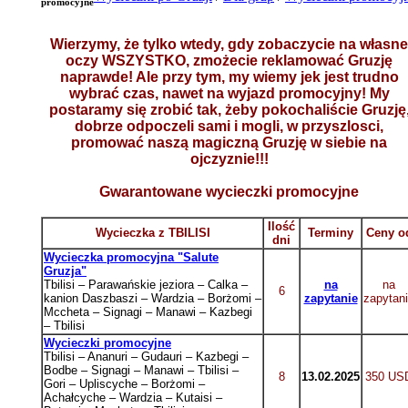
promocyjne
Wierzymy, że tylko wtedy, gdy zobaczycie na własne
oczy WSZYSTKO, zmożecie reklamować Gruzję
naprawde! Ale przy tym, my wiemy jek jest trudno
wybrać czas, nawet na wyjazd promocyjny! My
postaramy się zrobić tak, żeby pokochaliście Gruzję
dobrze odpoczeli sami i mogli, w przyszlosci,
promować naszą magiczną Gruzję w siebie na
ojczyznie!!!
Gwarantowane wycieczki promocyjne
Ilość
Wycieczka z TBILISI
Terminy
Ceny o
dni
Wycieczka promocyjna "Salute
Gruzja"
Tbilisi – Parawańskie jeziora – Calka –
na
na
6
kanion Daszbaszi – Wardzia – Borżomi –
zapytanie
zapytan
Mccheta – Signagi – Manawi – Kazbegi
– Tbilisi
Wycieczki promocyjne
Tbilisi – Ananuri – Gudauri – Kazbegi –
Bodbe – Signagi – Manawi – Tbilisi –
8
13.02.2025
350 US
Gori – Upliscyche – Borżomi –
Achałcyche – Wardzia – Kutaisi –