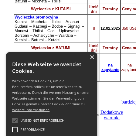
Batumi – Mccheta – Tbilisi
Ilość
Wycieczka z KUTAISI
Terminy
Ceny o
dni
Wycieczka promocyjna
Kutaisi – Mccheta – Tbilisi – Ananuri –
Gudauri – Kazbegi – Bodbe – Signagi –
8
12.02.2025
350 US
Manawi – Tbilisi – Gori – Upliscyche –
Borżomi – Achałcyche – Wardzia –
Kutaisi – Batumi – Kutaisi
Ilość
Wycieczka z BATUMI
Terminy
Cena o
dni
×
Wycieczka promocyjna
Batumi – Gori – Upliscyche – Tbilisi –
Diese Webseite verwendet
Mccheta – Ananuri – Gudauri – Kazbegi
na
na
8
Cookies.
– Bodbe – Signagi – Manawi – Wardzia –
zapytanie
zapytan
Achałcyche – Borżomi – Kutaisi –
Batumi
Wir verwenden Cookies, um die
Inne wycieczki promocyjne na zapytanie
TU
!
Benutzerfreundlichkeit unserer Website zu
verbessern. Durch die weitere Nutzung unserer
Webseite stimmen Sie der Verwendung von
bardziej
Cookies gemäß unserer Cookie-Richtlinie zu.
Weitere Informationen
Stań
Dodatkowe
Zamуw
partnerem
warunki
UNBEDINGT ERFORDERLICH
PERFORMANCE
© 2011-
2026