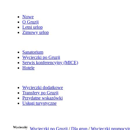
Nowe
O Gruzji
Letni urlop
Zimowy urlop
Sanatorium
Wycieczki po Gruzji
Serwis konferencyjny (MICE)
Hotele
Wycieczki dodatkowe
Transfery po Gruzji
Przydatne wskazówki
Usługi turystyczne
Wycieczki
Wycieczki po Gruzji
/
Dla grup
/
Wycieczki promocyj