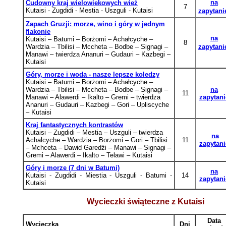
na
Cudowny kraj wielowiekowych wież
7
Kutaisi - Zugdidi - Mestia - Uszguli - Kutaisi
zapytani
Zapach Gruzji: morze, wino i góry w jednym
flakonie
na
Kutaisi
–
Batumi
–
Borżomi
–
Achałcyche
–
8
Wardzia
–
Tbilisi
–
Mccheta
–
Bodbe
–
Signagi
–
zapytani
Manawi
–
twierdza Ananuri
– Gudauri
– Kazbegi
–
Kutaisi
Góry, morze i woda - nasze lepsze koledzy
Kutaisi
– Batumi
– Borżomi
– Achałcyche
–
Wardzia – Tbilisi – Mccheta
– Bodbe
– Signagi –
na
11
Manawi – Alawerdi
–
Ikalto – Gremi – twierdza
zapytani
Ananuri
– Gudauri
– Kazbegi
– Gori
– Upliscyche
– Kutaisi
Kraj fantastycznych kontrastów
Kutaisi
– Zugdidi
– Mestia
– Uszguli
– twierdza
na
Achalcyche – Wardzia – Borżomi
– Gori
– Tbilisi
11
zapytani
– Mchceta – Dawid Garedżi – Manawi – Signagi –
Gremi – Alawerdi – Ikalto – Telawi – Kutaisi
Góry i morze (7 dni w Batumi)
na
Kutaisi - Zugdidi - Miestia - Uszguli - Batumi -
14
zapytani
Kutaisi
Wycieczki świąteczne z Kutaisi
Data
Wycieczka
Dni