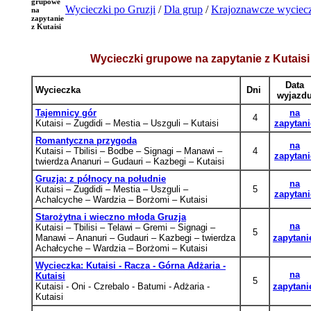
grupowe
Wycieczki po Gruzji
/
Dla grup
/
Krajoznawcze wyciec
na
zapytanie
z Kutaisi
Wycieczki grupowe na zapytanie z Kutaisi
Data
Wycieczka
Dni
wyjazd
Tajemnicy gór
na
4
Kutaisi – Zugdidi – Mestia – Uszguli – Kutaisi
zapytani
Romantyczna przygoda
na
Kutaisi
– Tbilisi
– Bodbe
– Signagi
– Manawi
–
4
zapytani
twierdza Ananuri – Gudauri – Kazbegi – Kutaisi
Gruzja: z północy na południe
na
Kutaisi
– Zugdidi
– Mestia
– Uszguli
–
5
zapytani
Achalcyche – Wardzia – Borżomi – Kutaisi
Starożytna i wieczno młoda Gruzja
na
Kutaisi
– Tbilisi
– Telawi
– Gremi
– Signagi –
5
Manawi
–
Ananuri – Gudauri
– Kazbegi – twierdza
zapytani
Achałcyche
– Wardzia
– Borżomi – Kutaisi
Wycieczka: Kutaisi - Racza - Górna Adżaria -
na
Kutaisi
5
Kutaisi - Oni - Czrebalo - Batumi - Adżaria -
zapytani
Kutaisi