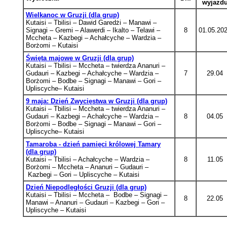
wyjazd
Wielkanoc w Gruzji (dla grup)
Kutaisi – Tbilisi – Dawid Garedżi – Manawi –
Signagi – Gremi
– Alawerdi
– Ikalto
– Telawi –
8
01.05.20
Mccheta
–
Kazbegi – Achałcyche – Wardzia –
Borżomi – Kutaisi
Święta majowe w Gruzji (dla grup)
Kutaisi – Tbilisi – Mccheta – twierdza Ananuri –
Gudauri – Kazbegi –
Achałcyche – Wardzia –
7
29.04
Borżomi
–
Bodbe – Signagi –
Manawi
–
Gori –
Upliscyche– Kutaisi
9 maja: Dzień Zwycięstwa w Gruzji (dla grup)
Kutaisi – Tbilisi – Mccheta – twierdza Ananuri –
Gudauri – Kazbegi –
Achałcyche – Wardzia –
8
04.05
Borżomi
–
Bodbe – Signagi –
Manawi
–
Gori –
Upliscyche– Kutaisi
Tamaroba - dzień pamięci królowej Tamary
(dla grup)
Kutaisi – Tbilisi – Achałcyche – Wardzia –
8
11.05
Borżomi – Mccheta – Ananuri
– Gudauri
–
Kazbegi – Gori – Upliscyche – Kutaisi
Dzień Niepodległości Gruzji (dla grup)
Kutaisi – Tbilisi – Mccheta
– Bodbe
–
Signagi –
8
22.05
Manawi – Ananuri – Gudauri – Kazbegi – Gori –
Upliscyche – Kutaisi