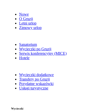
Nowe
O Gruzji
Letni urlop
Zimowy urlop
Sanatorium
Wycieczki po Gruzji
Serwis konferencyjny (MICE)
Hotele
Wycieczki dodatkowe
Transfery po Gruzji
Przydatne wskazówki
Usługi turystyczne
Wycieczki