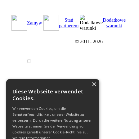
Stań
Dodatkowe
Zamуw
partnerem
warunki
© 2011-
2026
×
Diese Webseite verwendet
Cookies.
Wir verwenden Cookies, um die
Benutzerfreundlichkeit unserer Website zu
verbessern. Durch die weitere Nutzung unserer
Webseite stimmen Sie der Verwendung von
Cookies gemäß unserer Cookie-Richtlinie zu.
Weitere Informationen