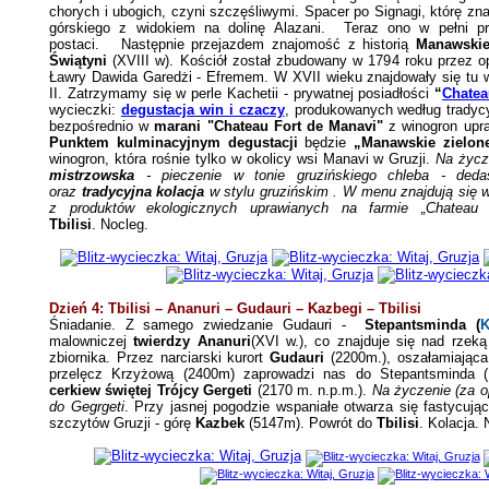
chorych i ubogich, czyni szczęśliwymi. Spacer po Signagi, którę znaj
górskiego z widokiem na dolinę Alazani.
Teraz ono w
pełni p
postaci.
Następnie przejazdem znajomość z historią
Manawskie
Świątyni
(XVIII w). Kościół został zbudowany w 1794 roku przez op
Ławry Dawida Garedżi - Efremem. W XVII wieku znajdowały się tu win
II. Zatrzymamy się w perle Kachetii - prywatnej posiadłości
“
Chatea
wycieczki:
degustacja win i czaczy
, produkowanych według tradycyj
bezpośrednio w
marani "Chateau Fort de Manavi"
z winogron upr
Punktem kulminacyjnym degustacji
będzie
„Manawskie zielon
winogron, która rośnie tylko w okolicy wsi Manavi w Gruzji.
Na życz
mistrzowska
- pieczenie w tonie gruzińskiego chleba - dedas
oraz
tradycyjna kolacja
w stylu gruzińskim . W menu znajdują się w
z produktów ekologicznych uprawianych na farmie „Chateau 
Tbilisi
.
Nocleg.
Dzień 4: Tbilisi – Ananuri – Gudauri – Kazbegi – Tbilisi
Śniadanie.
Z
samego
zwiedzanie Gudauri -
Stepantsminda (
K
malowniczej
twierdzy Ananuri
(XVI w.), co znajduje się nad rzek
zbiornika.
Przez narciarski kurort
Gudauri
(2200m.), oszałamiająca
przelęcz Krzyżową (2400m) zaprowadzi nas do Stepantsminda 
cerkiew świętej Trójcy Gergeti
(2170 m. n.p.m.).
Na życzenie (za o
do Gegrgeti
.
Przy jasnej pogodzie wspaniałe otwarza się fastycują
szczytów Gruzji - górę
Kazbek
(5147m). Powrót do
Tbilisi
. Kolacja. 