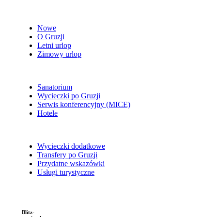
Nowe
O Gruzji
Letni urlop
Zimowy urlop
Sanatorium
Wycieczki po Gruzji
Serwis konferencyjny (MICE)
Hotele
Wycieczki dodatkowe
Transfery po Gruzji
Przydatne wskazówki
Usługi turystyczne
Blitz-