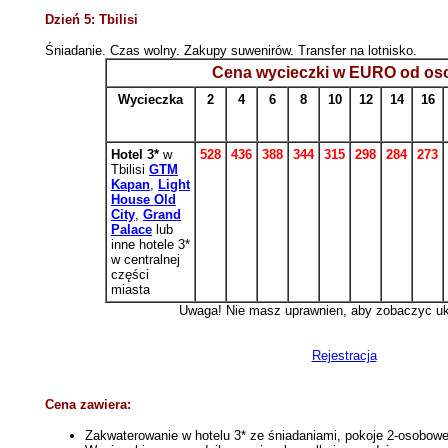
Dzień 5: Tbilisi
Śniadanie. C
zas wolny. Zakupy suwenirów. Transfer na lotnisko.
Cena wycieczki w EURO od os
Wycieczka
2
4
6
8
10
12
14
16
Hotel
3*
w
528
436
388
344
315
298
284
273
Tbilisi
GTM
Kapan
,
Light
House Old
City
,
Grand
Palace
lub
inne hotele 3*
w centralnej
części
miasta
Uwaga! Nie masz uprawnien, aby zobaczyc ukr
Rejestracja
Cena zawiera:
Zakwaterowanie w hotelu 3* ze śniadaniami, pokoje 2-osobowe