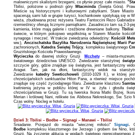
malowniczymi skalistymi brzegami, co płynie przez całe miasto.
"St
Tbilisi, polożone u podnożi góry
Mtacminda
(Święta Góra). Praw
Mieście są historycznymi i kulturowymi zabytkami. Stare Miasto
spacerują sami lub w grupie turysci, kochankowie spotykają się w W
wieża, zbudowana przez reżysera Teatru Fantoccini Rezo Gabriadze, 
rzemieślnicy oferują licznymi pamiątkami. Zasadniczo tam są 2-3-pi
kamienia, które mają galerie i rzeźbione drewniane balkony.
Tbilis
świecie, w którym pokojowo współistnią w Starem Miastie kościół 
synagoga i meczeć.
W trakcie zwiedzania odwiedziny:
Kościół Met
ww.),
Anczischatska Bazylika
Narodzenia Najświętszej Marii Pa
zachronionych,
Katedra Świętej Trójcy
, kompleksu świątynnego
Cm
Gruzińskiego Kościoła Prawosławnego.
Wycieczka
do dawnej stolicy Gruzji
Mcchety
– miasta-muzeum, 
światowego dziedzictwa UNESCO. Zwiedzanie starożytnej
świąty
szczycie góry, gdzie znajduje się świątynia, jest fantastyczny wid
Aragwi. Tam, jak na dłoni, fantastyczny widok na starożyt
Zwiedzanie
katedry
Sweticchoweli
(1010-1029 ll.), w której j
chrześcijańskich sanktuariów Hiton Pana, a również miejsce pochó
znajduje się część życiodajnego filaru. Zwiedzanie klasztoru
Samta
kwitnienią jeżyna w pobliżu której w IV w. żyła i głosiła świę
chrześcijaństwa w Gruzji. Tu są Iwerska Ikona Matki Bożej, Ikon
Merian i królowej Nani, relikwie św. Abibosa Nekreskogo, Św. Szi
Czas wolny. Nocleg w hotelu.
Dzień 3: Tbilisi – Bodbe – Signagi – Manawi – Tbilisi
Śniadanie. Przejazd do miasta "w
iecznej miłości"
Signagi
.
Bodbe
kompleksu klasztornego św Jerzego i grobem św Nino
, kt
Gruzji. Na życzenie ablucja w wodach świętego nieręcotwornego ź