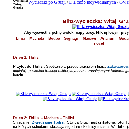
wycieczka:
Wycieczki po Gruzji
/
Dla osób indywidualnych
/
Gwar
Witaj,
Gruzja
Blitz-wycieczka: Witaj, Gru
Aby wyświetlić pełny widok mapy trasy, kliknij lewym prz
Tbilisi – Mccheta – Bodbe – Signagi
–
Manawi –
Ananuri – Guda
noce)
Dzień 1: Tbilisi
Przylot do Tbilisi
.
Spotkanie z przedstawicielem biura.
Zakwaterow
dopłatą): powitalna kolacja folklorystyczna z zapalającymi tańcami g
hotelu.
Dzień 2: Tbilisi – Mccheta – Tbilisi
Śniadanie.
Zwiedzanie Tbilisi
.
Stolica Gruzji jest unikatowa. Stoi T
na których schodami wkradają się stare dzielnicy miasta. W Tbilisi j