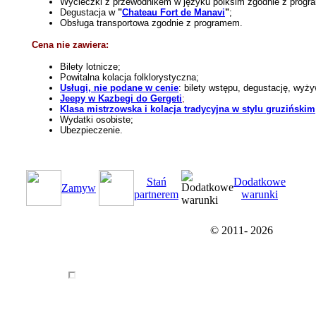
Wycieczki z przewodnikem w języku polksim zgodnie z prog
Degustacja w
"
Chateau Fort de Manavi
"
;
Obsługa transportowa zgodnie z programem.
Cena nie zawiera:
Bilety lotnicze;
Powitalna kolacja folklorystyczna;
Usługi, nie podane w cenie
: bilety wstępu, degustację, wyży
Jeepy w Kazbegi do Gergeti
;
Klasa mistrzowska i kolacja tradycyjna w stylu gruzińskim
Wydatki osobiste;
Ubezpieczenie.
Stań
Dodatkowe
Zamуw
partnerem
warunki
© 2011-
2026