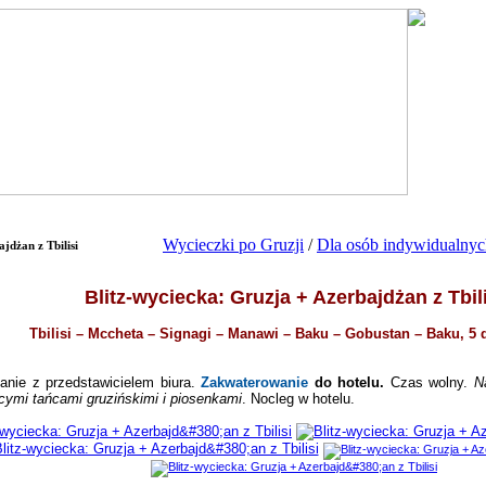
Wycieczki po Gruzji
/
Dla osób indywidualnyc
jdżan z Tbilisi
Blitz-wyciecka: Gruzja + Azerbajdżan z Tbili
Tbilisi – Mccheta – Signagi – Manawi
–
Baku – Gobustan – Baku, 5 d
nie z przedstawicielem biura.
Zakwaterowanie
do hotelu.
Czas wolny.
N
ącymi tańcami gruzińskimi i piosenkami
.
Nocleg w hotelu.