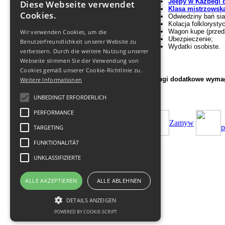
Jeepy w Kazbegi 
Diese Webseite verwendet
Klasa mistrzowska
Cookies.
Odwiedziny bań si
Kolacja folklorysty
Wagon kupe (przed
Wir verwenden Cookies, um die
Ubezpieczenie;
Benutzerfreundlichkeit unserer Website zu
Wydatki osobiste.
verbessern. Durch die weitere Nutzung unserer
Webseite stimmen Sie der Verwendung von
Cookies gemäß unserer Cookie-Richtlinie zu.
Usługi dodatkowe wymag
Weitere Informationen
UNBEDINGT ERFORDERLICH
PERFORMANCE
Zamуw
p
TARGETING
FUNKTIONALITÄT
UNKLASSIFIZIERTE
ALLE AKZEPTIEREN
ALLE ABLEHNEN
© 2011-
2026
Biuro Turystyczne
-
DETAILS ANZEIGEN
Geofit Travel
|
POWERED BY COOKIE-SCRIPT
Datenschutz
,
Nutzung
,
Impressum
.