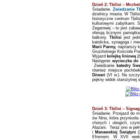
Dzień 2: Tbilisi
– Mcche
Śniad
anie.
Zwiedzanie Tb
dzielnicy miasta. W Tbili
historyczne centrum Tbili
kulturowymi zabytkami. S
Zegarowej – to jest zabaw
oferują licznymi pamiątk
balkony.
Tbilisi
jest jed
katolicka, synagoga i m
Marii Panny,
najstarszy 
Gruzińskiego Kościoła Pr
Wyjazd
kolejką liniową
(
Następnie
wycieczka do s
Zwiedzanie
katedry Sw
również miejsce pochówku
Dżwari
(VI w.). Na szczyc
piękny widok starożytnej s
Dzień 3: Tbilisi – Signag
Śniadanie. Przejazd do mi
św Nino, która przyniosła
chorych i ubogich, czyn
Alazani.
Teraz ono w
peł
i
Manawskiej Świątyni
(
Efremem. W XVII wieku 