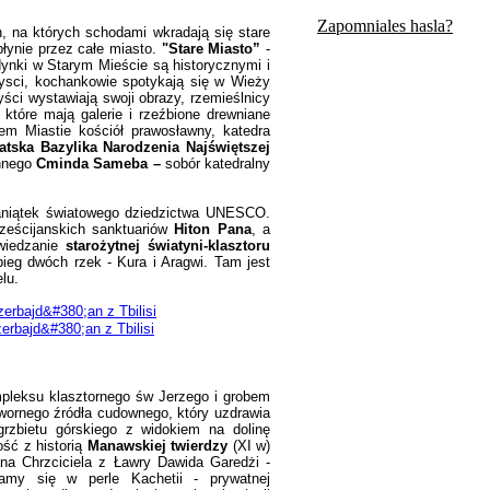
Zapomniales hasla?
ch, na których schodami wkradają się stare
płynie przez całe miasto.
"Stare Miasto”
-
ynki w Starym Mieście są historycznymi i
rysci, kochankowie spotykają się w Wieży
ści wystawiają swoji obrazy, rzemieślnicy
które mają galerie i rzeźbione drewniane
em Miastie kościół prawosławny, katedra
atska Bazylika
Narodzenia Najświętszej
ynnego
Cminda Sameba
–
sobór katedralny
aniątek światowego dziedzictwa UNESCO.
ześcijanskich sanktuariów
Hiton Pana
, a
wiedzanie
starożytnej światyni-klasztoru
bieg dwóch rzek - Kura i Aragwi. Tam jest
lu.
pleksu klasztornego św Jerzego i grobem
twornego źródła cudownego, który uzdrawia
grzbietu górskiego z widokiem na dolinę
ść z historią
Manawskiej twierdzy
(XI w)
na Chrzciciela z Ławry Dawida Garedżi -
amy się w perle Kachetii - prywatnej