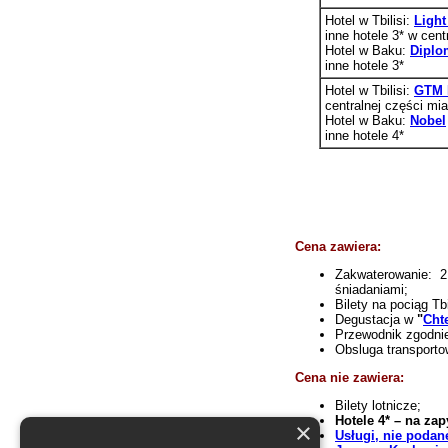
Hotel w Tbilisi:
Light
inne hotele 3* w cent
Hotel w Baku:
Diplo
inne hotele 3*
Hotel w Tbilisi:
GTM 
centralnej części mi
Hotel w Baku:
Nobel
inne hotele 4*
Cena zawiera:
Zakwaterowanie: 2
śniadaniami;
Bilety na pociąg Tb
Degustacja w
"
Cht
Przewodnik zgodni
Obsluga transporto
Cena nie zawiera:
Bilety lotnicze;
Hotele 4* – na zap
×
Usługi, nie podan