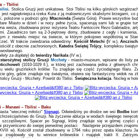
ta
– Tbilisi
ilisi
.
Stolica
Gruzji jest unikatowa.
Stoi Tbilisi na kilku górskich wzgórza
si jest najpiękniejsza rzeka Kura z ją malowniczymi skalistymi brzegami, co 
si, polożone u podnożi góry
Mtacminda
(Święta Góra). Prawie wszystkie bud
tare Miasto w dzień i w nocy pełne życia, spacerują sami lub w grupie tu
na wieża, zbudowana przez reżysera Teatru Fantoccini Rezo Gabriadze, arty
ami. Zasadniczo tam są 2-3-piętrowy domy, zbudowane z cegły i kamienia, 
nym z niewielu miejsc na świecie, w którym pokojowo współistnią w Star
eczeć.
W trakcie zwiedzania odwiedziny:
Kościół Metechi
(
V w.),
Anczisch
kościół z obecnie zachronionych,
Katedra Świętej Trójcy
, kompleksu świąt
awosławnego.
bilety za dopłatę
) do
twierdzy Narikala
(IV w.).
tarożytnej stolicy Gruzji
Mcchety
- miasto-muzeum, wpisane do listy p
eticchoweli
(1010-1029 ll.), w której jest zachowana jedna z głów
nych chr
 wielu gruzińskich królów. Tu znajduje się część życiodajnego filaru.
Z
ie góry, gdzie znajduje się światynia, otwiera się fantastyczny widok na z
tolicy Gruzji - Mcchety. Powrót do Tbilisi.
Świąteczna kolacja
. Nocleg w hote
i – Manawi – Tbilisi – Baku
asta "wiecznej miłości"
Signagi
.
Odwiedziny po drodze we wsi
Bodbe
kom
 chrześcijaństwo do Gruzji. Na życzenie ablucja w wodach świętego nieręco
i szczęśliwymi. Spacer po Signagi, którę znajduje się w górnej części 
ni przywrócono do swojej pierwotnej postaci.
Następnie przejazdem znajomo
XVIII w). Kościół został zbudowany w 1794 roku przez opata klasztoru Ja
znajdowały się tu winnice królewskie i majątek Irakli II. Zatrzym