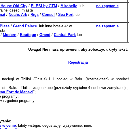
 House Old City
/
ELESI by GTM
/
Mirobelle
lub
na zapytanie
ralnej części miasta
mat
/
Noahs Ark
/
Rigs
/
Consul
/
Sea Port
lub
Plaza
/
Grand Palace
lub inne hotele 4* w
na zapytanie
asta
/
Modern
/
Boutique
/
Grand
/
Central Park
lub
Uwaga! Nie masz uprawnien, aby zobaczyc ukryty tekst.
Rejestracja
 noclegi w Tbilisi (Gruzja) i 1 nocleg w Baku (Azerbajdżan) w hotela
ilisi - Baku - Tbilisi, wagon kupe (przedziały sypialne 4-osobowe zamykane) ;
eau Fort de Manavi
"
;
e programy;
wa zgodnie programy.
ytanie;
e w cenie
: bilety wstępu, degustację, wyżywienie, inne;