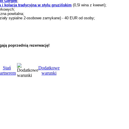
do Gergeti
;
 i kolacja tradycyjna w stylu gruzińskim
(0,5l wina z kwewri);
arkowych;
czna powitalna;
ziały sypialne 2-osobowe zamykane) - 40 EUR od osoby;
ają poprzednią rezerwację!
Stań
Dodatkowe
artnerem
warunki