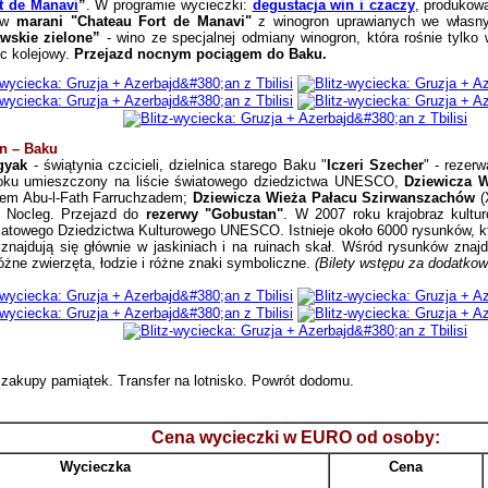
t de Manavi
”
. W programie wycieczki:
degustacja win i czaczy
, produkowa
o w
marani "Chateau Fort de Manavi"
z winogron uprawianych we własn
wskie zielone”
- wino ze specjalnej odmiany winogron, która rośnie tylko
ec kolejowy.
Przejazd nocnym pociągem do Baku
.
n – Baku
gyak
- świątynia czcicieli, dzielnica starego Baku "
Iczeri Szecher
"
- rezerw
roku umieszczony na liście światowego dziedzictwa UNESCO,
Dziewicza 
em Abu-l-Fath Farruchzadem;
Dziewicza Wieża Pałacu Szirwanszachów
(
 Nocleg.
Przejazd do
rezerwy "Gobustan"
. W 2007 roku krajobraz kultu
iatowego Dziedzictwa Kulturowego UNESCO. Istnieje około 6000 rysunków, kt
znajdują się głównie w jaskiniach i na ruinach skał. Wśród rysunków znajd
różne zwierzęta, łodzie i różne znaki symboliczne.
(Bilety wstępu za dodatkow
zakupy pamiątek. Transfer na lotnisko. Powrót dodomu.
Cena wycieczki w EURO od osoby:
Wycieczka
Cena