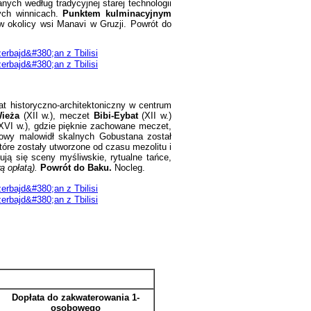
nych według tradycyjnej starej technologii
ych winnicach.
Punktem kulminacyjnym
 w okolicy wsi Manavi w Gruzji.
Powrót do
at historyczno-architektoniczny w centrum
Wieża
(XII w.), meczet
Bibi-Eybat
(XII w.)
XVI w.), gdzie pięknie zachowane meczet,
rowy malowidł skalnych Gobustana został
óre zostały utworzone od czasu mezolitu i
ują się sceny myśliwskie, rytualne tańce,
ą opłatą).
Powrót do Baku.
Nocleg.
Dopłata do zakwaterowania 1-
osobowego