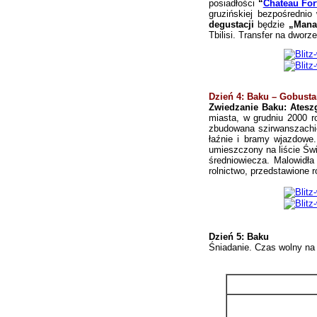
posiadłości
“
Chateau For
gruzińskiej bezpośredni
degustacji
będzie
„Mana
Tbilisi.
Transfer na dworz
Dzień 4: Baku – Gobusta
Zwiedzanie Baku:
Atesz
miasta, w grudniu 2000 
zbudowana szirwanszachi
łaźnie i bramy wjazdowe.
umieszczony na liście Św
średniowiecza. Malowidła 
rolnictwo, przedstawione 
Dzień 5: Baku
Śniadanie.
Czas wolny na 