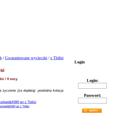
h
/
Gwarantowane wycieczki
/
z Tbilisi
Login
si
ni / 4 nocy
Login:
a życzenie (za dopłatą): powitalna kolacja
Passwort: