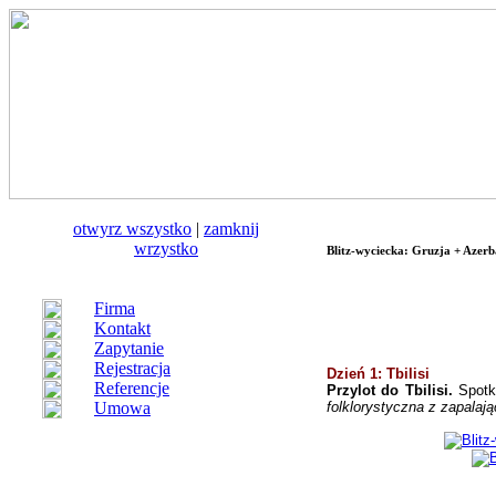
otwуrz wszystko
|
zamknij
wrzystko
Blitz-wyciecka: Gruzja + Azerba
Firma
Kontakt
Zapytanie
Rejestracja
Dzień 1: Tbilisi
Referencje
Przylot do Tbilisi
.
Spotka
Umowa
folklorystyczna z zapalaj