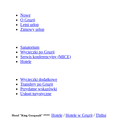
Nowe
O Gruzji
Letni urlop
Zimowy urlop
Sanatorium
Wycieczki po Gruzji
Serwis konferencyjny (MICE)
Hotele
Wycieczki dodatkowe
Transfery po Gruzji
Przydatne wskazówki
Usługi turystyczne
Hotele
/
Hotele w Gruzji
/
Tbilisi
Hotel "King Gorgasali" ****