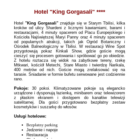
Hotel "
King Gorgasali"
****
Hotel
"King Gorgasali"
znajduje się w Starym Tbilisi, kilka
kroków od ulicy Shardeni z licznymi kawiarniami, barami i
restauracjami, 4 minuty spacerem od Placu Europejskiego i
Kościoła Najświętszej Maryi Panny oraz 4 minuty spacerem
od popularnych atrakcji, takich jak Ogród Botaniczny i
Ośrodek Balneologiczny w Tbilisi. W restauracji Wine Spot
przygotowują pokaz Kinkali Show, gdzie goście mogą
cieszyć się procesem gotowania i spróbować go po obiedzie.
Z hotelu roztacza się widok na zabytkowe tereny, rzekę
Mtkwari, kościół Metechi, Stare Miasto i twierdzę Narikala,
400 metrów od nich. Goście mogą zrelaksować się na
tarasie. Śniadanie w formie bufetu serwowane jest codziennie
rano.
Pokoje:
30 pokoi. Klimatyzowane pokoje są elegancko
urządzone i dysponują łazienką, minibarem oraz telewizorem
z płaskim ekranem i dostępem do kanałów telewizji
satelitarnej. Dla gości przygotowano bezpłatny zestaw
kosmetyków i suszarkę do włosów.
Usługi hotelowe:
Bezpłatny parking
Jedzenie i napoje
Restauracja