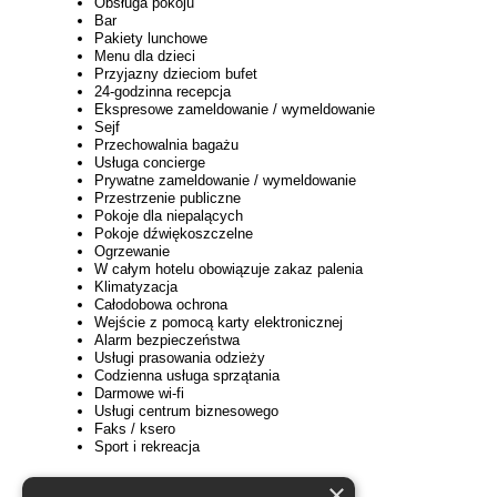
Obsługa pokoju
Bar
Pakiety lunchowe
Menu dla dzieci
Przyjazny dzieciom bufet
24-godzinna recepcja
Ekspresowe zameldowanie / wymeldowanie
Sejf
Przechowalnia bagażu
Usługa concierge
Prywatne zameldowanie / wymeldowanie
Przestrzenie publiczne
Pokoje dla niepalących
Pokoje dźwiękoszczelne
Ogrzewanie
W całym hotelu obowiązuje zakaz palenia
Klimatyzacja
Całodobowa ochrona
Wejście z pomocą karty elektronicznej
Alarm bezpieczeństwa
Usługi prasowania odzieży
Codzienna usługa sprzątania
Darmowe wi-fi
Usługi centrum biznesowego
Faks / ksero
Sport i rekreacja
×