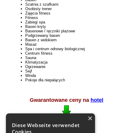
Szatnia z szafkami
Osobisty trener
Zajęcia fitness
Fitness
Zabiegi spa
Basen kryty
Basenowe / ręczniki plażowe
Podgrzewany basen
Basen z widokiem
Masaż
Spa i centrum odnowy biologicznej
Centrum fitness
Sauna
Klimatyzacja
Ogrzewanie
Sejf
Winda
Pokoje dla niepalących
Gwarantowane ceny na
hotel
×
Diese Webseite verwendet
Cookies.