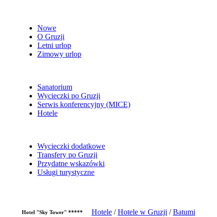
Nowe
O Gruzji
Letni urlop
Zimowy urlop
Sanatorium
Wycieczki po Gruzji
Serwis konferencyjny (MICE)
Hotele
Wycieczki dodatkowe
Transfery po Gruzji
Przydatne wskazówki
Usługi turystyczne
Hotele
/
Hotele w Gruzji
/
Batumi
Hotel "Sky Tower" *****