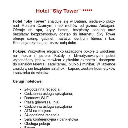
Hotel "Sky Tower" *****
Hotel "Sky Tower"
znajduje się w Batumi, niedaleko plaży
nad Morzem Czarnym i 50 metrów od jeziora Ardagani.
Oferuje on spa, kryty basen, bezpłatny parking oraz
bezpłatny bezprzewodowy dostęp do Internetu. Sky Tower
oferuje saunę, gabinet masażu, centrum fitness i bar.
Recepcja czynna jest przez całą dobę.
Pokoje:
Wszystkie elegancko urządzone pokoje z widokiem
na morze i jezioro. Każdy z klimatyzowanych pokoi
wyposażony jest w telewizor z płaskim ekranem i dostępem
do kanałów telewizji satelitarnej, biurko i minibar. W łazience
znajdują się bezpłatne szlafroki, kapcie, zestaw kosmetyków
i suszarka do włosów.
Usługi hotelowe:
24-godzinna recepcja;
Codzienna usługa sprzątania;
Darmowe Wi-Fi;
Plaża (pierwsza linia)
Codzienna usługa sprzątania
ATM na miejscu
24-godzinna recepcja
Sala konferencyjna / bankietowa
Obsługa pokoju
Basen