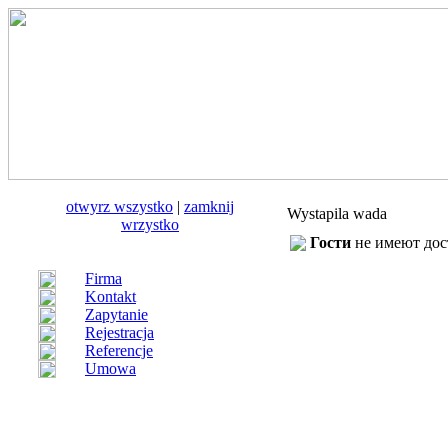
otwуrz wszystko
|
zamknij
Wystapila wada
wrzystko
Гости
не имеют дост
Firma
Kontakt
Zapytanie
Rejestracja
Referencje
Umowa