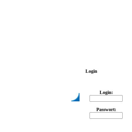
Login
Login:
Passwort: