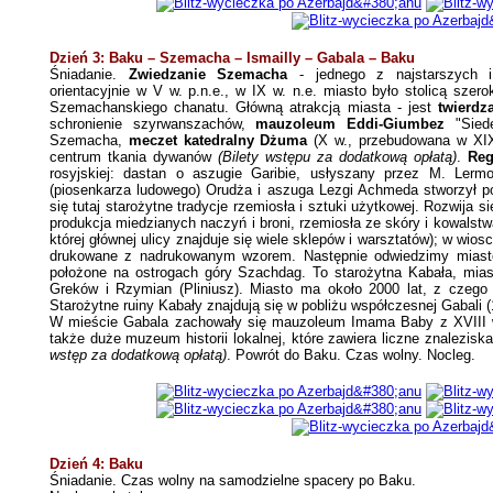
Dzień 3: Baku – Szemacha – Ismailly – Gabala – Baku
Śniadanie.
Zwiedzanie Szemacha
- jednego z najstarszych i 
orientacyjnie w V w. p.n.e., w IX w. n.e. miasto było stolicą szer
Szemachanskiego chanatu. Główną atrakcją miasta - jest
twierdz
schronienie szyrwanszachów,
mauzoleum Eddi-Giumbez
"Siede
Szemacha,
meczet katedralny Dżuma
(X w., przebudowana w XIX 
centrum tkania dywanów
(Bilety wstępu za dodatkową opłatą)
.
Reg
rosyjskiej: dastan o aszugie Garibie, usłyszany przez M. Lerm
(piosenkarza ludowego) Orudża i aszuga Lezgi Achmeda stworzył po
się tutaj starożytne tradycje rzemiosła i sztuki użytkowej. Rozwija 
produkcja miedzianych naczyń i broni, rzemiosła ze skóry i kowalstw
której głównej ulicy znajduje się wiele sklepów i warsztatów); w w
drukowane z nadrukowanym wzorem. Następnie odwiedzimy mias
położone na ostrogach góry Szachdag. To starożytna Kabała, mia
Greków i Rzymian (Pliniusz). Miasto ma około 2000 lat, z czego p
Starożytne ruiny Kabały znajdują się w pobliżu współczesnej Gabali 
W mieście Gabala zachowały się mauzoleum Imama Baby z XVIII w
także duże muzeum historii lokalnej, które zawiera liczne znalezisk
wstęp za dodatkową opłatą)
. Powrót do Baku. Czas wolny. Nocleg.
Dzień 4: Baku
Śniadanie. Czas wolny na samodzielne spacery po Baku.