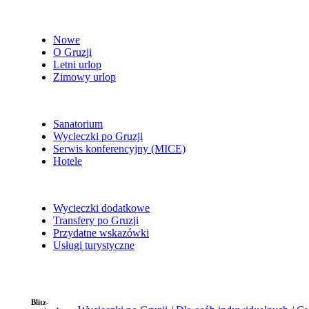
Nowe
O Gruzji
Letni urlop
Zimowy urlop
Sanatorium
Wycieczki po Gruzji
Serwis konferencyjny (MICE)
Hotele
Wycieczki dodatkowe
Transfery po Gruzji
Przydatne wskazówki
Usługi turystyczne
Blitz-