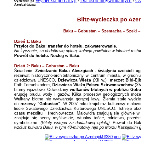
Wycieczki po Gruzji
/
Dla osób indywidualnych
/
Gw
wycieczka po
Azerbajdżanu
Blitz-wycieczka po Aze
Baku – Gobustan
–
Szemacha – Szeki
Dzień 1: Baku
Przylot do Baku: transfer do hotelu, zakwaterowanie.
Na życzenie, za dodatkową opłatą: kolacja powitalna w lokalnej restau
Powrót do hotelu. Nocleg w Baku.
Dzień 2: Baku – Gobustan – Baku
Śniadanie.
Zwiedzanie Baku:
Ateszgiach - świątynia czcicieli og
rezerwat historyczno-architektoniczny w centrum miasta, w grudni
dziedzictwa UNESCO
, Dziewicza Wieża
(XII w.),
meczet Bibi-Ejb
Fath Farruchzadem;
Dziewicza Wieża Pałacu Szirwanszachów
(XV
bramy wjazdowe. Odwiedziny
wulkanów błotnych w pobliżu Gobu
erupcję brudu, wody i gazów. Kilka procesów geologicznych moż
Wulkany błotne nie wytwarzają gorącej lawy. Ziemia stale wydzie
do
rezerwy "Gobustan"
. W 2007 roku krajobraz kulturowy malow
liście Światowego Dziedzictwa Kulturowego UNESCO. Istnieje oko
czasu mezolitu i średniowiecza. Malowidła znajdują się głównie w
znajdują się sceny myśliwskie, rytualny tańce, rolnictwo, przeds
symboliczne.
(Bilety wstępu za dodatkową opłatą)
. Powrót do Ba
wzdłuż bulwaru Baku, w tym 40-minutowy rejs po Morzu Kaspijskim (