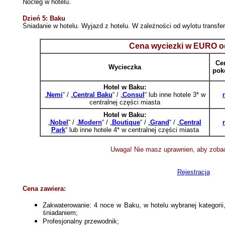
Nocleg w hotelu.
Dzień 5: Baku
Śniadanie w hotelu. Wyjazd z hotelu. W zależności od wylotu transfer
Cena wyciezki w EURO o
Ce
Wycieczka
pok
Hotel w Baku:
„
Nemi
“ / „
Central Baku
“ / „
Consul
“ lub inne hotele 3* w
centralnej części miasta
Hotel w Baku:
„
Nobel
“ / „
Modern
“ / „
Boutique
“ / „
Grand
“ / „
Central
Park
“ lub inne hotele 4* w centralnej części miasta
Uwaga! Nie masz uprawnien, aby zobac
Rejestracja
Cena zawiera:
Zakwaterowanie: 4 noce w Baku, w hotelu wybranej kategor
śniadaniem;
Profesjonalny przewodnik;