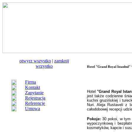
otwуrz wszystko
|
zamknij
wrzystko
Hotel "Grand Royal Istanbul"
Firma
Kontakt
Hotel
"Grand Royal Istan
Zapytanie
jest także codzienne śni
Rejestracja
kuchni gruzińskiej i ture
Referencje
Nuri. Aleja Rustaveli z 
Umowa
całodobowej recepcji udziel
Pokoje:
30 pokoi, w tym 
wypoczynkową i bezpłatn
kosmetyków, kapcie i sus