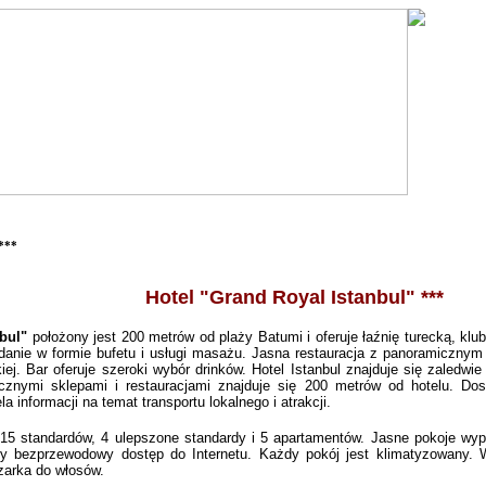
 ***
Hotel "Grand Royal Istanbul" ***
bul"
położony jest 200 metrów od plaży Batumi i oferuje łaźnię turecką, kl
adanie w formie bufetu i usługi masażu. Jasna restauracja z panoramiczny
ckiej. Bar oferuje szeroki wybór drinków. Hotel Istanbul znajduje się zaledw
licznymi sklepami i restauracjami znajduje się 200 metrów od hotelu. Dos
a informacji na temat transportu lokalnego i atrakcji.
15 standardów, 4 ulepszone standardy i 5 apartamentów. Jasne pokoje wypo
y bezprzewodowy dostęp do Internetu. Każdy pokój jest klimatyzowany. W
zarka do włosów.