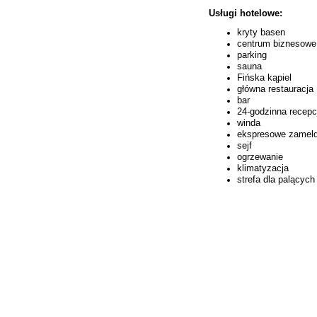
Usługi hotelowe:
kryty basen
centrum biznesowe 
parking
sauna
Fińska kąpiel
główna restauracja
bar
24-godzinna recepc
winda
ekspresowe zameld
sejf
ogrzewanie
klimatyzacja
strefa dla palących