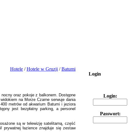
Hotele
/
Hotele w Gruzji
/
Batumi
Login
ub nocny oraz pokoje z balkonem. Dostępne
Login:
m widokiem na Morze Czarne serwuje dania
ie 400 metrów od akwarium Batumi i jeziora
tępny jest bezpłatny parking, a personel
Passwort:
sażone są w telewizję satelitarną, część
 prywatnej łazience znajduje się zestaw