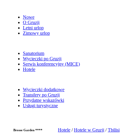
Nowe
O Gruzji
Letni urlop
Zimowy urlop
Sanatorium
Wycieczki po Gruzji
Serwis konferencyjny (MICE)
Hotele
Wycieczki dodatkowe
Transfery po Gruzji
Przydatne wskazówki
Usługi turystyczne
Hotele
/
Hotele w Gruzji
/
Tbilisi
Brosse Garden ****