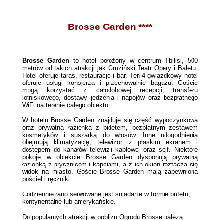
Brosse Garden ****
Brosse Garden
to hotel położony w centrum Tbilisi, 500
metrów od takich atrakcji jak Gruziński Teatr Opery i Baletu.
Hotel oferuje taras, restaurację i bar. Ten 4-gwiazdkowy hotel
oferuje usługi konsjerża i przechowalnię bagażu. Goście
mogą korzystać z całodobowej recepcji, transferu
lotniskowego, dostawy jedzenia i napojów oraz bezpłatnego
WiFi na terenie całego obiektu.
W hotelu Brosse Garden znajduje się część wypoczynkowa
oraz prywatna łazienka z bidetem, bezpłatnym zestawem
kosmetyków i suszarką do włosów. Inne udogodnienia
obejmują klimatyzację, telewizor z płaskim ekranem i
dostępem do kanałów telewizji kablowej oraz sejf. Niektóre
pokoje w obiekcie Brosse Garden dysponują prywatną
łazienką z prysznicem i kapciami, a z ich okien roztacza się
widok na miasto. Goście Brosse Garden mają zapewnioną
pościel i ręczniki.
Codziennie rano serwowane jest śniadanie w formie bufetu,
kontynentalne lub amerykańskie.
Do popularnych atrakcji w pobliżu Ogrodu Brosse należą