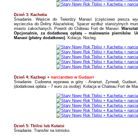
Dzień 3: Kachetia
Śniadanie. Wejście do Twierdzy Manavi (częściowo piesza wyc
wycieczka do Doliny Alazańskiej. Spacer wzdłuż starożytnych muró
miasto zakochanych. Powrót do Château Fort de Manavi.
Warsztat
Opcjonalnie, za dodatkową opłatą – malowanie pierników
.
U
Manavi (płatny dodatkowo)
. Kolacja. Nocleg.
Dzień 4: Kazbegi +
narciarstwo w Gudauri
Śniadanie. Cudowna wyprawa w góry - Ananuri, Zynwali, Gudauri,
(dodatkowa opłata – 7 euro za osobę). Kolacja w Chateau Fort de Ma
Dzień 5: Tbilisi lub Kutaisi
Śniadanie. Transfer na lotnisko.