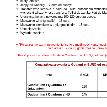
bilety lotnicze;
Jeepy do Kazbegi – 7 euro od osoby;
Transfer z/na lotniska Kutaisi do Tbilisi autobusem wahad
wycieczki wliczony jest transfer z Tbilisi do zamku Fort de Ma
Uroczysta kolacja noworoczna 100-120 euro za osobę;
Malowanie wina (grisaille) – 15 euro;
Malowanie pierników w stylu gruzińskim – 15 euro;
Ubezpieczenie;
Wydatki osobiste.
+ *Po wcześniejszym uzgodnieniu istnieje możliwość kontynuacji 
narciarskim Gudauri, gdzie można uprawiać
Koszt pobytu w hotelu w Gudauri "Gudauri Inn" lub "Quadrum" (c
Cena zakwaterowania w Gudauri w EURO od osoby
Hotel
SNGL
DB
Gudauri Inn / Quadrum ze
130
śniadaniem
Gudauri Inn / Quadrum z HB
145