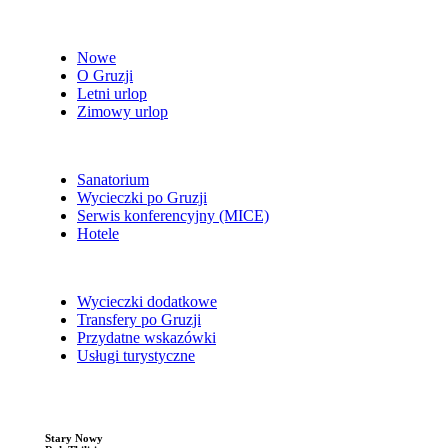
Nowe
O Gruzji
Letni urlop
Zimowy urlop
Sanatorium
Wycieczki po Gruzji
Serwis konferencyjny (MICE)
Hotele
Wycieczki dodatkowe
Transfery po Gruzji
Przydatne wskazówki
Usługi turystyczne
Stary Nowy