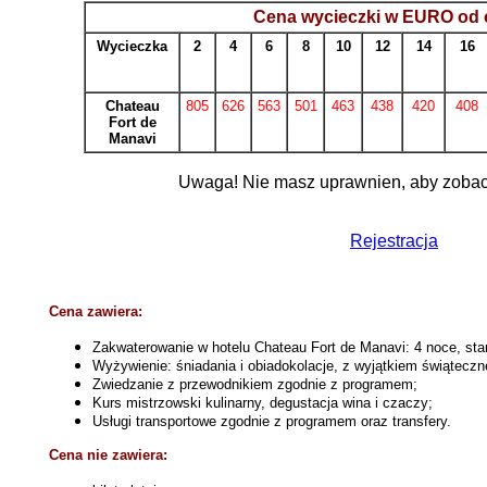
Cena wycieczki w EURO od
Wycieczka
2
4
6
8
10
12
14
16
Chateau
805
626
563
501
463
438
420
408
Fort de
Manavi
Uwaga! Nie masz uprawnien, aby zobacz
Rejestracja
Cena zawiera:
Zakwaterowanie w hotelu Chateau Fort de Manavi: 4 noce, s
Wyżywienie: śniadania i obiadokolacje, z wyjątkiem świąteczn
Zwiedzanie z przewodnikiem zgodnie z programem;
Kurs mistrzowski kulinarny, degustacja wina i czaczy;
Usługi transportowe zgodnie z programem oraz transfery.
Cena nie zawiera: