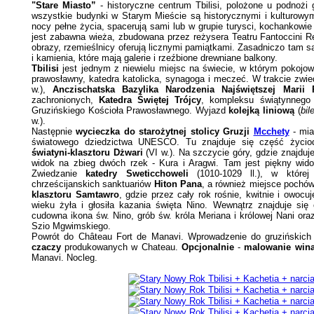
"Stare Miasto”
- historyczne centrum Tbilisi, polożone u podnożi
wszystkie budynki w Starym Mieście są historycznymi i kulturowym
nocy pełne życia, spacerują sami lub w grupie turysci, kochankowi
jest zabawna wieża, zbudowana przez reżysera Teatru Fantoccini Re
obrazy, rzemieślnicy oferują licznymi pamiątkami. Zasadniczo tam s
i kamienia, które mają galerie i rzeźbione drewniane balkony.
Tbilisi
jest jednym z niewielu miejsc na świecie, w którym pokojow
prawosławny, katedra katolicka, synagoga i meczeć.
W trakcie zwi
w.),
Anczischatska Bazylika
Narodzenia Najświętszej Marii
zachronionych,
Katedra Świętej Trójcy
, kompleksu świątynneg
Gruzińskiego Kościoła Prawosławnego. Wyjazd
kolejką liniową
(
bil
w.).
Następnie
wycieczka do starożytnej stolicy Gruzji
Mcchety
- mia
światowego dziedzictwa UNESCO. Tu znajduje się część życioda
światyni-klasztoru Dżwari
(VI w.). Na szczycie góry, gdzie znajduje
widok na zbieg dwóch rzek - Kura i Aragwi. Tam jest piękny widok
Zwiedzanie
katedry Sweticchoweli
(1010-1029 ll.), w któr
chrześcijanskich sanktuariów
Hiton Pana
, a również miejsce pochów
klasztoru Samtawro
, gdzie przez cały rok rośnie, kwitnie i owocu
wieku żyła i głosiła kazania święta Nino. Wewnątrz znajduje się 
cudowna ikona św. Nino, grób św. króla Meriana i królowej Nani ora
Szio Mgwimskiego.
Powrót do Château Fort de Manavi. Wprowadzenie do gruzińskich t
czaczy
produkowanych w Chateau.
Opcjonalnie
-
malowanie wina 
Manavi. Nocleg.