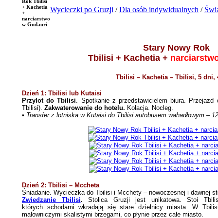
Rok Tbilisi
+ Kachetia
Wycieczki po Gruzji
/
Dla osób indywidualnych
/
Świą
+
narciarstwo
w Gudauri
Stary Nowy Rok
Tbilisi + Kachetia +
narciarstw
Tbilisi – Kachetia – Tbilisi, 5 dni,
Dzień 1: Tbilisi lub Kutaisi
Przylot do Tbilisi
. Spotkanie z przedstawicielem biura. Przejaz
Tbilisi).
Zakwaterowanie do hotelu.
Kolacja. Nocleg.
• Transfer z lotniska w Kutaisi do Tbilisi autobusem wahadłowym – 1
Dzień 2: Tbilisi – Mccheta
Śniadanie. Wycieczka do Tbilisi i Mcchety – nowoczesnej i dawnej sto
Zwiedzanie Tbilisi
.
Stolica Gruzji jest unikatowa. Stoi Tbil
których schodami wkradają się stare dzielnicy miasta. W Tbilis
malowniczymi skalistymi brzegami, co płynie przez całe miasto.