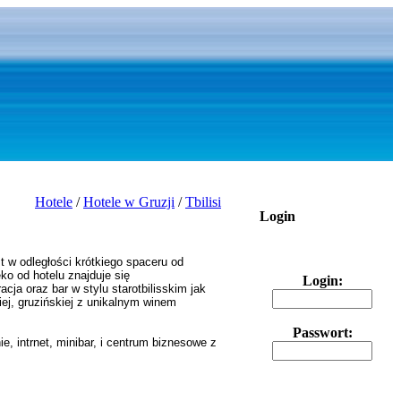
Hotele
/
Hotele w Gruzji
/
Tbilisi
Login
t w odległości krótkiego spaceru od
eko od hotelu znajduje się
Login:
racja oraz bar w stylu
starotbilisskim
jak
ej, gruzińskie
j
z unikalnym
winem
Passwort:
, intrnet, minibar, i centrum biznesowe z