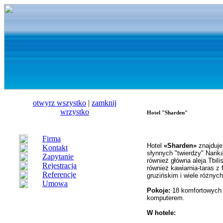
otwуrz wszystko
|
zamknij
wrzystko
Hotel "Sharden"
Firma
Hotel
«Sharden»
znajduje
Kontakt
słynnych "twierdzy" Narik
Zapytanie
również
główna
aleja
Tbili
Rejestracja
również kawiarnia-taras z
Referencje
gruzińskim
i wiele różnych
Umowa
Pokoje:
18 komfortowych p
komputerem.
W hotele: