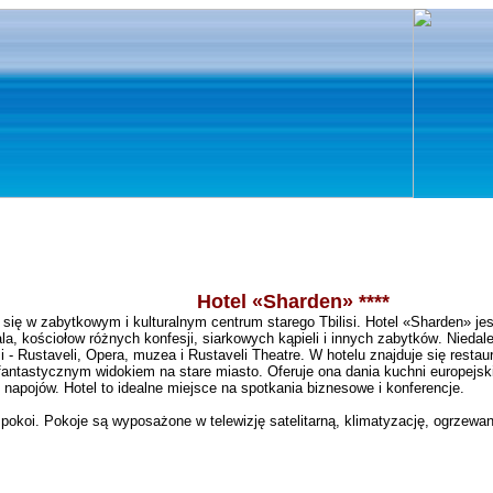
Hotel «Sharden» ****
 się w zabytkowym i kulturalnym centrum starego Tbilisi. Hotel «Sharden» jes
ala, kościołow różnych
konfesji,
siarkowych kąpieli i inn
ych zabytków
. Niedal
si
-
Rustaveli,
O
pera, muzea i Rustaveli Theatre. W hotelu znajduje się restau
 fantastycznym widokiem na stare miasto. Oferuje on
a
dania kuchni europejski
 napojów. Hotel to idealne miejsce na spotkania biznesowe i konferencje.
okoi. Pokoje są wyposażone w telewizję satelitarną, klimatyzację, ogrzewanie