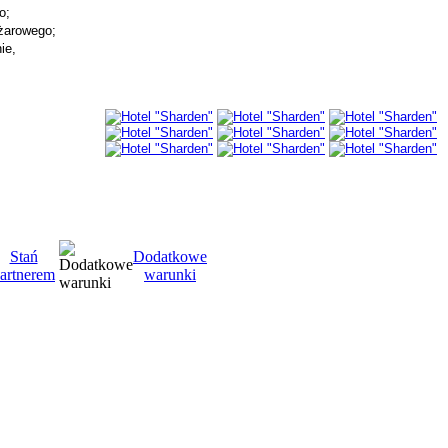
o;
żarowego;
ie,
Stań
Dodatkowe
artnerem
warunki