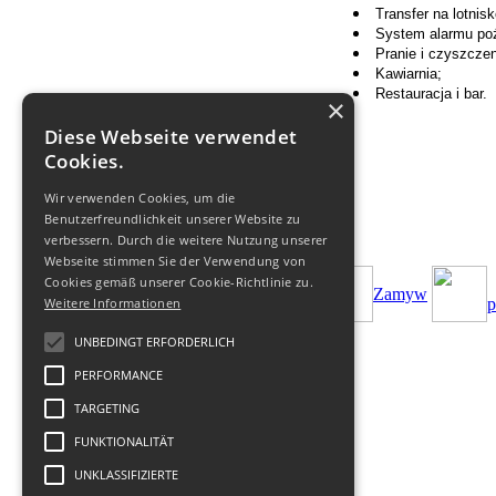
Transfer na lotnisk
System alarmu po
Pranie i czyszczen
Kawiarnia;
Restauracja i bar.
×
Diese Webseite verwendet
Cookies.
Wir verwenden Cookies, um die
Benutzerfreundlichkeit unserer Website zu
verbessern. Durch die weitere Nutzung unserer
Webseite stimmen Sie der Verwendung von
Cookies gemäß unserer Cookie-Richtlinie zu.
Zamуw
Weitere Informationen
p
UNBEDINGT ERFORDERLICH
PERFORMANCE
TARGETING
FUNKTIONALITÄT
© 2011-
2026
Biuro Turystyczne
-
Geofit Travel
|
UNKLASSIFIZIERTE
Datenschutz
,
Nutzung
,
Impressum
.