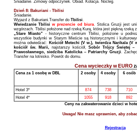
Śniadanie. Zimowy odpoczynek. Obiad. Kolacja. Nocleg.
Dzień 8: Bakuriani - Tbilisi
Śniadanie.
Wyjazd z Bakuriani.Transfer do
Tbilisi
.
Wwiedzanie Tbilisi
w prezencie od biura
.
Stolica Gruzji jest u
wzgórzach. Tbilisi położone nad rzeką Kurą, która jest piękną rzeką
„
Stare Miasto”
- historyczne centrum Tbilisi, polożone u podn
wszystkie budynki w Starym Mieście są historycznymi i kulturow
można odwiedzać:
Kościół Metechi (
V w.),
twierdza Narikala (V 
kościół św. Marii,
najstarszy kościół,
Sobór Trójcy Świętej 
Prawosławnego, siedziba Katolicka – Patriarchy Gruzji
. Zachę
Transfer na lotnisko.
Powrót do domu.
Cena wycieczky w EURO
z
Cena za 1 osob
ę
w DBL
2
osoby
4
osoby
6
osób
Hotel 3
*
874
738
710
Hotel
4*
1055
918
892
Ceny na zakwaterowanie dzieci w hot
Uwaga! Nie masz uprawnien, aby zobacz
Rejestracja