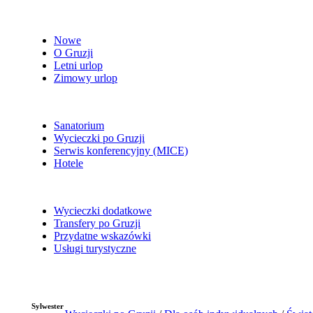
Nowe
O Gruzji
Letni urlop
Zimowy urlop
Sanatorium
Wycieczki po Gruzji
Serwis konferencyjny (MICE)
Hotele
Wycieczki dodatkowe
Transfery po Gruzji
Przydatne wskazówki
Usługi turystyczne
Sylwester