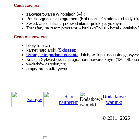
Cena zawiera:
zakwaterowanie w hotelach 3-4*;
Posiłki zgodnie z programem (Bakuriani - śniadania,
obiady
i k
Zwiedzanie Tbilisi z przewodnikiem polskojęzycznym;
Transfery na rzecz programu -
lotnisko
Tbilisi - hotel - lotnisko 
Cena nie zawiera:
bilety lotnicze;
karnet narciarski (
Skipass
);
Usługi, nie podane w cenie
: bilety wstępu, degustację, wyży
Kolacja Sylwestrowa z programem noworocznym (120-140 euro
wydatków osobistych;
progryma fakultatywne.
Stań
Dodatkowe
Zamуw
partnerem
warunki
© 2011-
2026