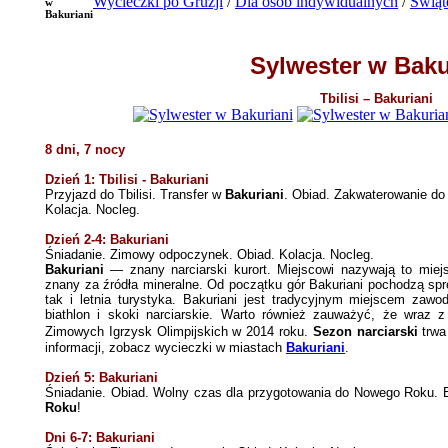
Wycieczki po Gruzji
/
Dla osób indywidualnych
/
Świąt
w
Bakuriani
Sylwester w Baku
Tbilisi – Bakuriani
8 dni, 7 nocy
Dzień 1: Tbilisi - Bakuriani
Przyjazd do Tbilisi. Transfer w
Bakuriani
. Obiad. Zakwaterowanie do
Kolacja. Nocleg.
Dzień 2-4: Bakuriani
Śniadanie. Zimowy odpoczynek. Obiad. Kolacja. Nocleg.
Bakuriani
— znany narciarski kurort. Miejscowi nazywają to miejs
znany za źródła mineralne. Od początku gór Bakuriani pochodzą sprę
tak i letnia turystyka. Bakuriani jest tradycyjnym miejscem zaw
biathlon i skoki narciarskie. Warto również zauważyć, że wraz z
Zimowych Igrzysk Olimpijskich w 2014 roku.
Sezon narciarski
trwa
informacji, zobacz wycieczki w miastach
Bakuriani
.
Dzień 5: Bakuriani
Śniadanie. Obiad. Wolny czas dla przygotowania do Nowego Roku. 
Roku
!
Dni 6-7: Bakuriani