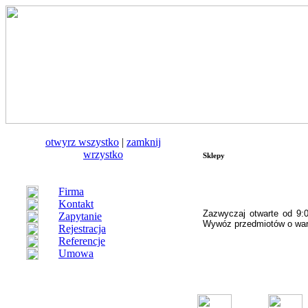
otwуrz wszystko
|
zamknij
wrzystko
Sklepy
Firma
Kontakt
Zazwyczaj otwarte od 9:0
Zapytanie
Wywóz przedmiotów o warto
Rejestracja
Referencje
Umowa