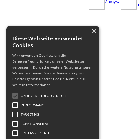
Zamуw
p
×
Diese Webseite verwendet
Cookies.
Wir verwenden Cookies, um die
Benutzerfreundlichkeit unserer Website zu
verbessern. Durch die weitere Nutzung unserer
Webseite stimmen Sie der Verwendung von
Cookies gemäß unserer Cookie-Richtlinie zu.
Weitere Informationen
© 2011-
2026
Biuro Turystyczne
-
UNBEDINGT ERFORDERLICH
Geofit Travel
|
Datenschutz
,
Nutzung
,
Impressum
.
PERFORMANCE
TARGETING
FUNKTIONALITÄT
UNKLASSIFIZIERTE